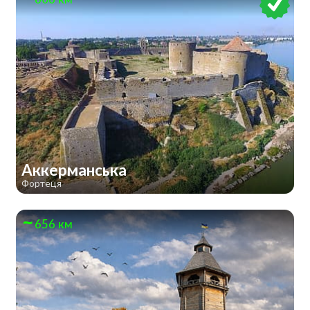
Аккерманська
Фортеця
656 км