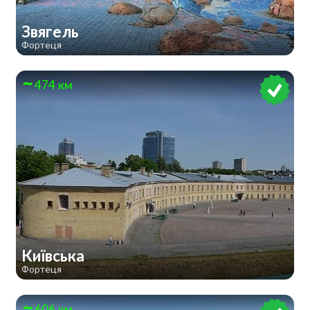
Звягель
Фортеця
474 км
Київська
Фортеця
606 км