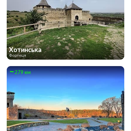
Хотинська
Фортеця
279 км