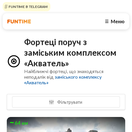
FUNTIME В TELEGRAM
Меню
☰
Фортеці поруч з
заміським комплексом
«Акватель»
Найближчі фортеці, що знаходяться
неподалік від
заміського комплексу
«Акватель»
Фільтрувати
64 км