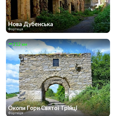
Нова Дубенська
Фортеця
212 км
Окопи Гори Святої Трійці
Фортеця