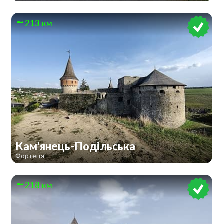
213 км
Кам'янець-Подільська
Фортеця
218 км