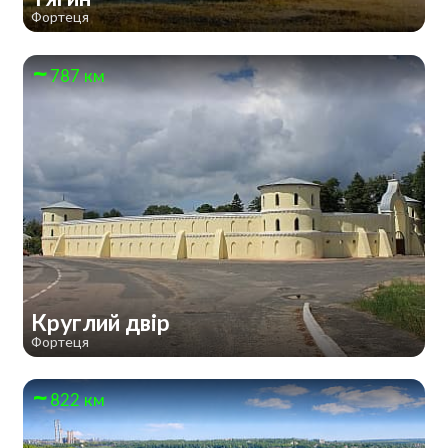
Фортеця
787 км
Круглий двір
Фортеця
822 км