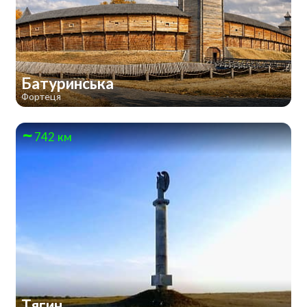
Батуринська
Фортеця
742 км
Тягин