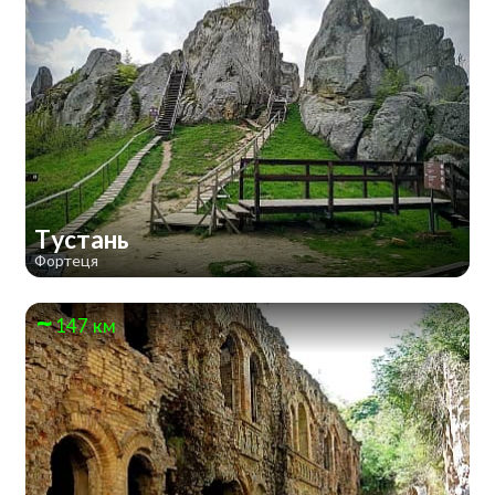
Тустань
Фортеця
147 км