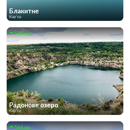
Блакитне
Кар'єр
539 км
Радонове озеро
Кар'єр
566 км