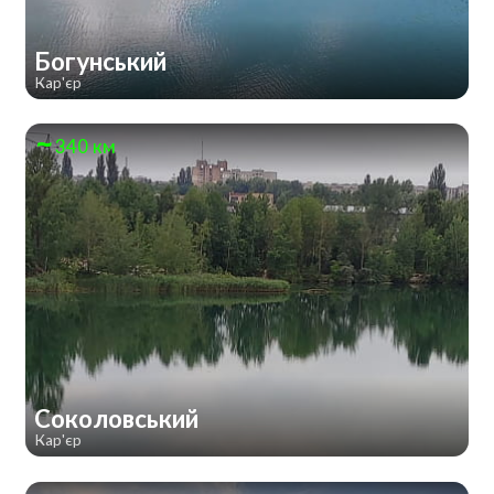
Богунський
Кар'єр
340 км
Соколовський
Кар'єр