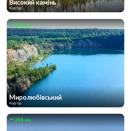
Високий камінь
Кар'єр
393 км
Миролюбівський
Кар'єр
398 км