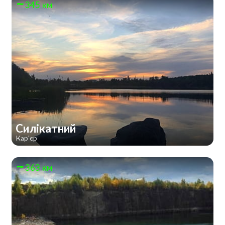
345 км
Силікатний
Кар'єр
363 км