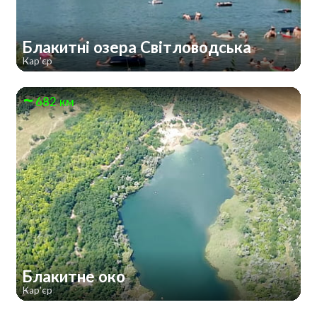
Блакитні озера Світловодська
Кар'єр
682 км
Блакитне око
Кар'єр