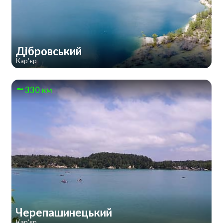
Дібровський
Кар'єр
330 км
Черепашинецький
Кар'єр