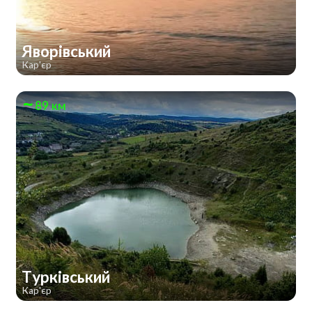
Яворівський
Кар'єр
89 км
Турківський
Кар'єр