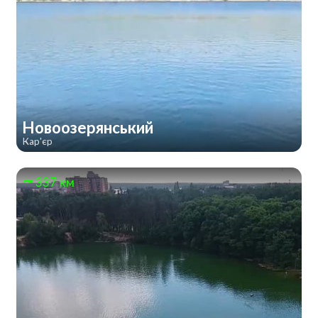
Новоозерянський
Кар'єр
337 км