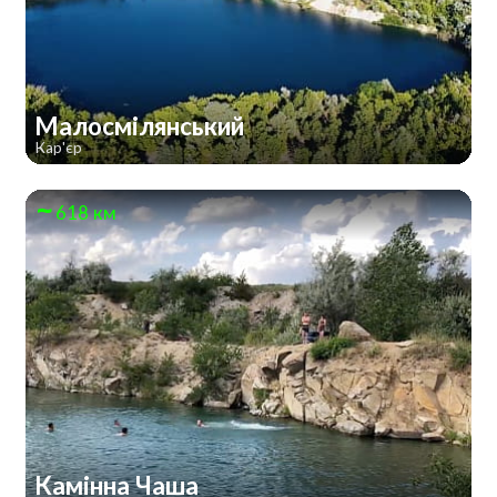
Малосмілянський
Кар'єр
618 км
Камінна Чаша