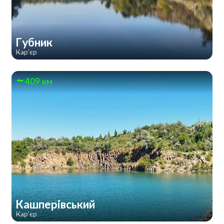
Губник
Кар'єр
409 км
Кашперівський
Кар'єр