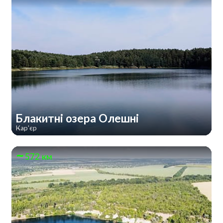
Блакитні озера Олешні
Кар'єр
572 км