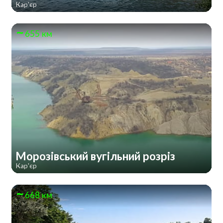
Кар'єр
655 км
Морозівський вугільний розріз
Кар'єр
668 км