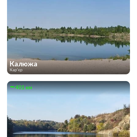
Калюжа
Кар'єр
401 км