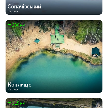
Сопачівський
Кар'єр
280 км
Коплище
Кар'єр
315 км