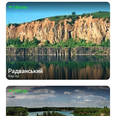
166 км
Радванський
Кар'єр
214 км