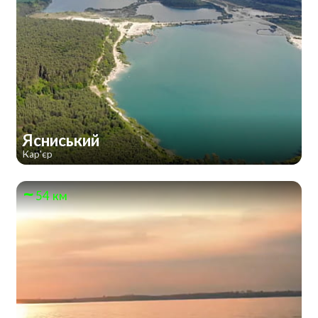
Ясниський
Кар'єр
54 км