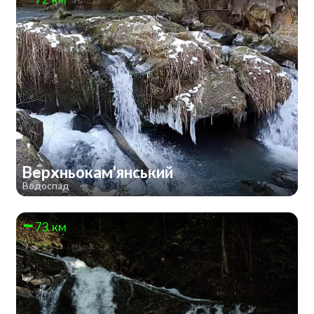
Верхньокам'янський
Водоспад
73 км