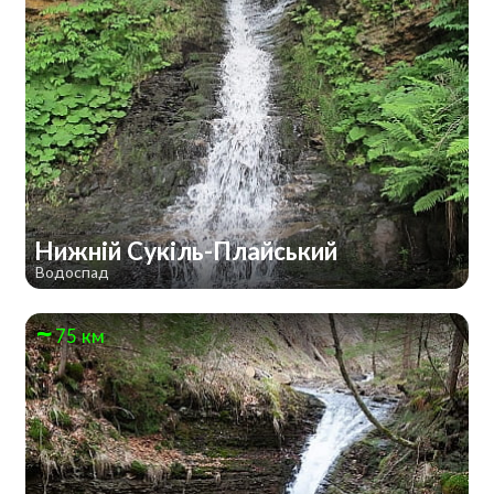
Нижній Сукіль-Плайський
Водоспад
75 км