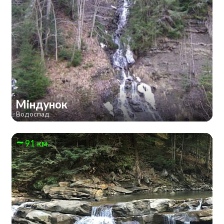
Міндунок
Водоспад
91 км