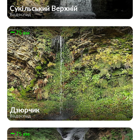
Сукільський Верхній
Водоспад
75 км
Дзюрчик
Водоспад
75 км