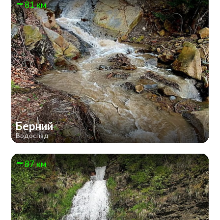
81 км
Берний
Водоспад
87 км