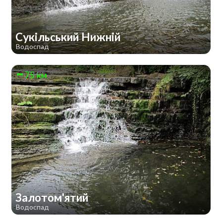
Сукільський Нижній
Водоспад
75 км
Залотом'ятий
Водоспад