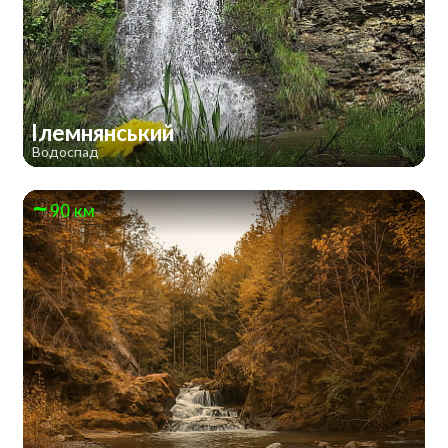
Ілемнянський
Водоспад
90 км