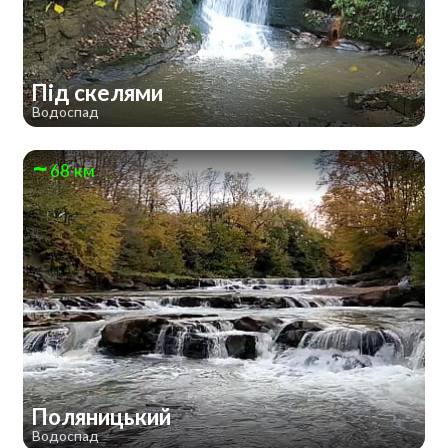
Під скелями
Водоспад
68 км
Поляницький
Водоспад