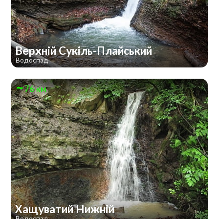
Верхній Сукіль-Плайський
Водоспад
76 км
Хащуватий Нижній
Водоспад