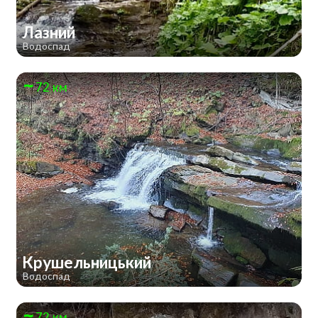
Лазний
Водоспад
72 км
Крушельницький
Водоспад
72 км