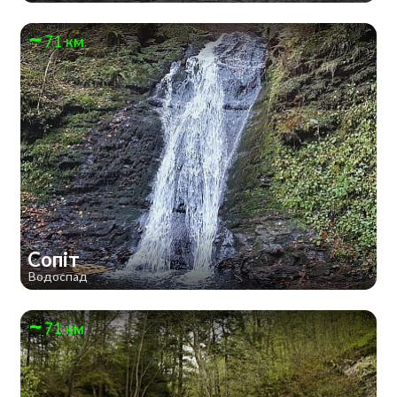
71 км
Сопіт
Водоспад
71 км