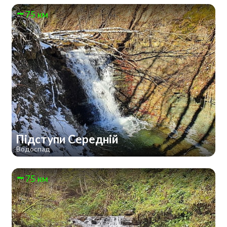
75 км
Підступи Середній
Водоспад
75 км