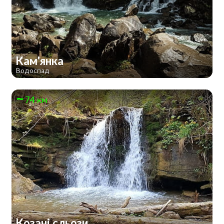
Кам'янка
Водоспад
74 км
Козачі сльози