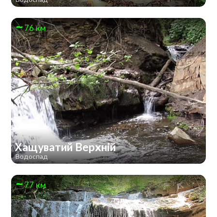
76 км
Хащуватий Верхній
Водоспад
77 км