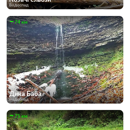
Водоспад
74 км
Дика Баба
Водоспад
75 км