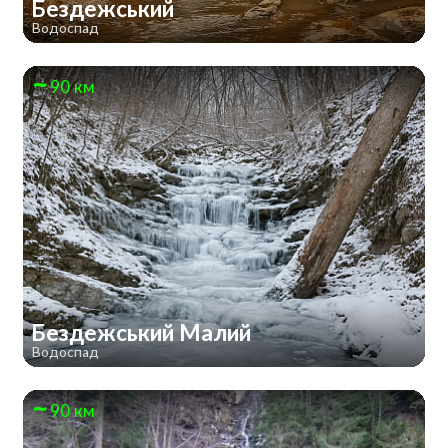
Бездежський
Водоспад
90 км
Бездежський Малий
Водоспад
90 км