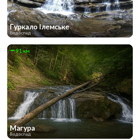
Гуркало Ілемське
Водоспад
91 км
Магура
Водоспад