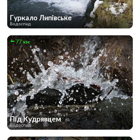
Гуркало Липівське
Водоспад
77 км
Під Кудрявцем
Водоспад