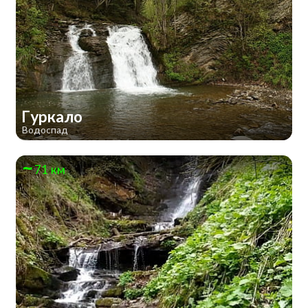
Гуркало
Водоспад
71 км