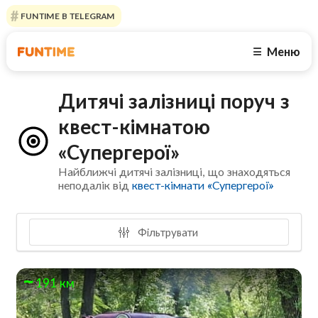
FUNTIME В TELEGRAM
Меню
☰
Дитячі залізниці поруч з
квест-кімнатою
«Супергерої»
Найближчі дитячі залізниці, що знаходяться
неподалік від
квест-кімнати «Супергерої»
Фільтрувати
191 км