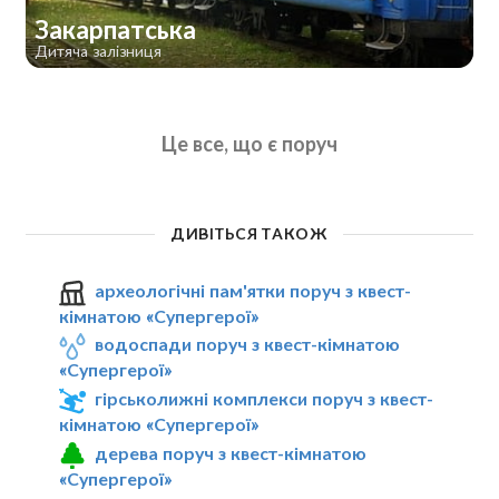
Закарпатська
Дитяча залізниця
Це все, що є поруч
ДИВІТЬСЯ ТАКОЖ
археологічні пам'ятки поруч з квест-
кімнатою «Супергерої»
водоспади поруч з квест-кімнатою
«Супергерої»
гірськолижні комплекси поруч з квест-
кімнатою «Супергерої»
дерева поруч з квест-кімнатою
«Супергерої»