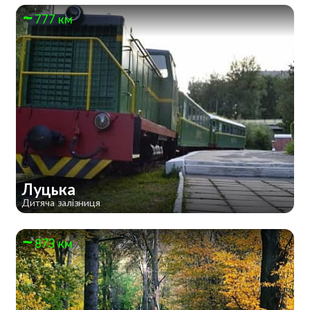
777 км
Луцька
Дитяча залізниця
873 км