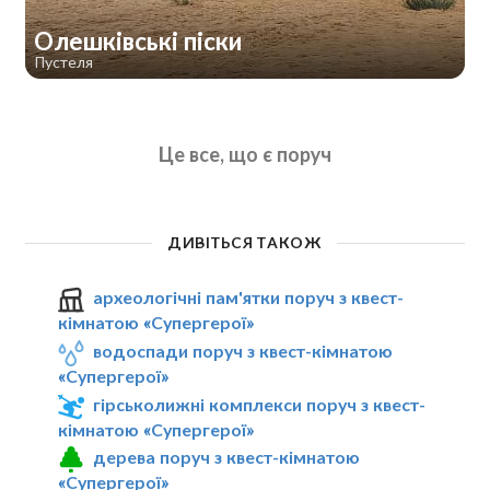
Олешківські піски
Пустеля
Це все, що є поруч
ДИВІТЬСЯ ТАКОЖ
археологічні пам'ятки поруч з квест-
кімнатою «Супергерої»
водоспади поруч з квест-кімнатою
«Супергерої»
гірськолижні комплекси поруч з квест-
кімнатою «Супергерої»
дерева поруч з квест-кімнатою
«Супергерої»