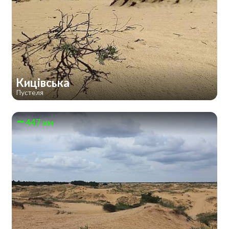
Кицівська
Пустеля
447 км