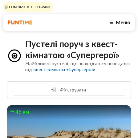
FUNTIME В TELEGRAM
Меню
☰
Пустелі поруч з квест-
кімнатою «Супергерої»
Найближчі пустелі, що знаходяться неподалік
від
квест-кімнати «Супергерої»
Фільтрувати
45 км