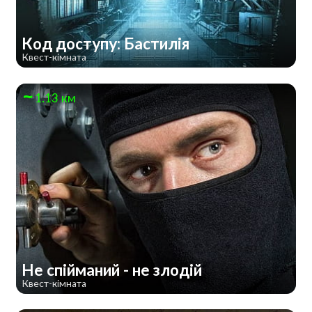
Код доступу: Бастилія
Квест-кімната
1.13 км
Не спійманий - не злодій
Квест-кімната