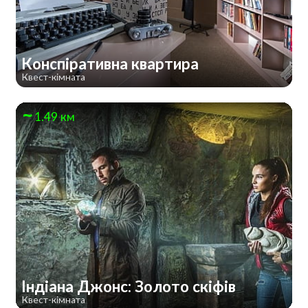
Конспіративна квартира
Квест-кімната
1.49 км
Індіана Джонс: Золото скіфів
Квест-кімната