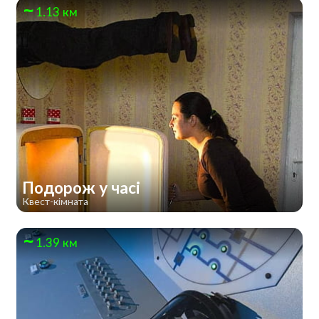
1.13 км
Подорож у часі
Квест-кімната
1.39 км