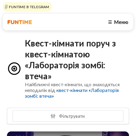
FUNTIME В TELEGRAM
Меню
☰
Квест-кімнати поруч з
квест-кімнатою
«Лабораторія зомбі:
втеча»
Найближчі квест-кімнати, що знаходяться
неподалік від
квест-кімнати «Лабораторія
зомбі: втеча»
Фільтрувати