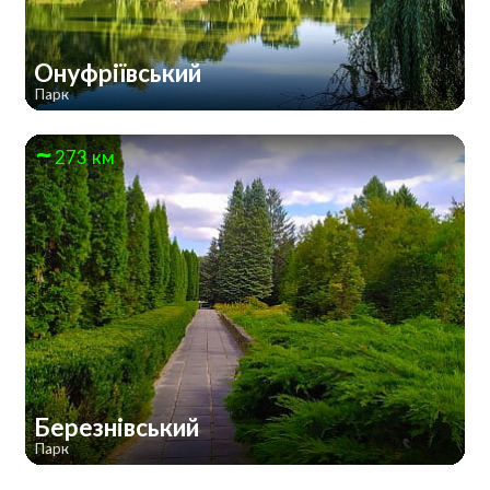
Онуфріївський
Парк
273 км
Березнівський
Парк