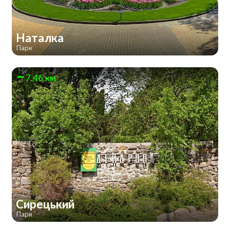
Наталка
Парк
7.46 км
Сирецький
Парк