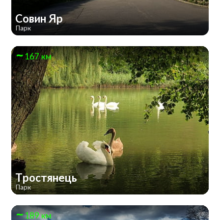
Совин Яр
Парк
167 км
Тростянець
Парк
189 км