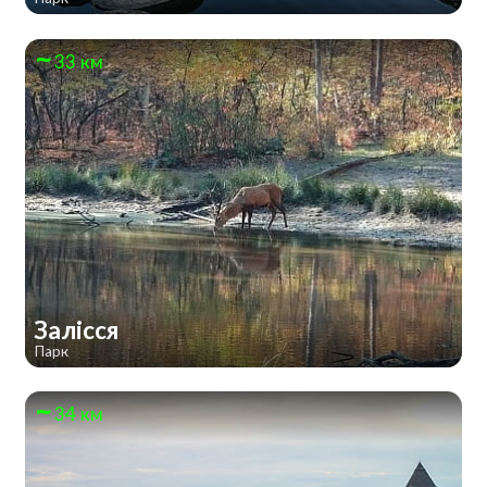
33 км
Залісся
Парк
34 км