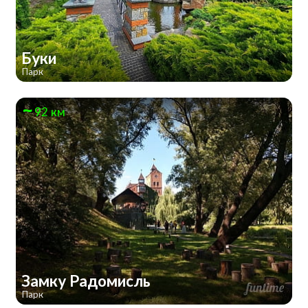
Буки
Парк
92 км
Замку Радомисль
Парк