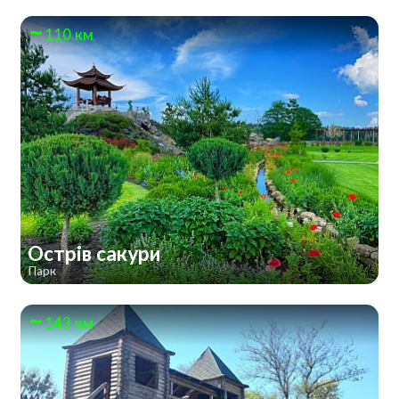
110 км
Острів сакури
Парк
143 км