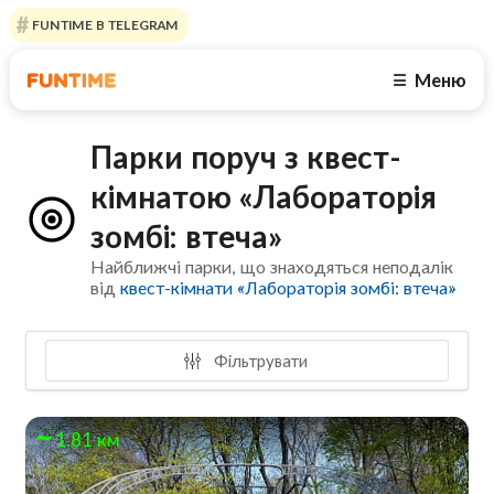
FUNTIME В TELEGRAM
Меню
☰
Парки поруч з квест-
кімнатою «Лабораторія
зомбі: втеча»
Найближчі парки, що знаходяться неподалік
від
квест-кімнати «Лабораторія зомбі: втеча»
Фільтрувати
1.81 км