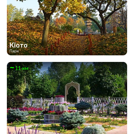
Кіото
Парк
11 км