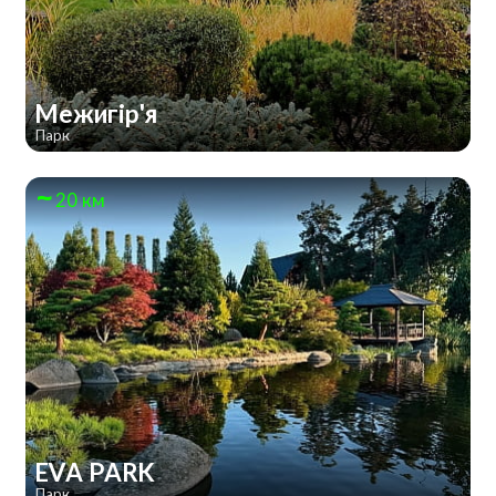
Межигір'я
Парк
20 км
EVA PARK
Парк