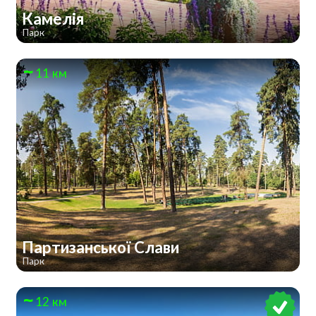
Камелія
Парк
11 км
Партизанської Слави
Парк
12 км