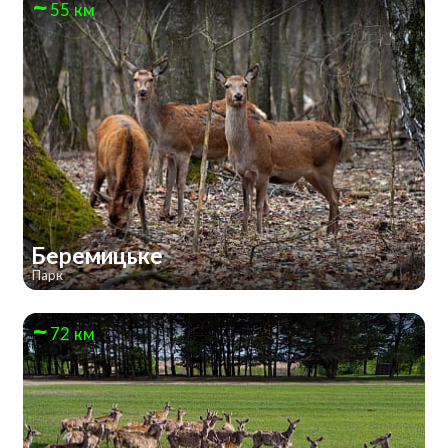
55 км
Беремицьке
Парк
72 км