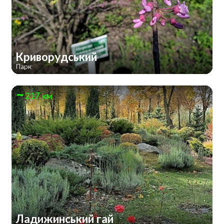
Криворудський
Парк
217 км
Ладижинський гай