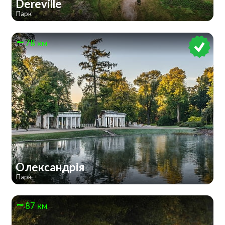
Dereville
Парк
78 км
Олександрія
Парк
87 км