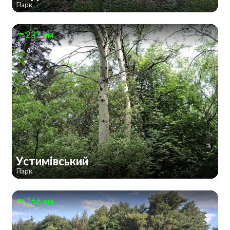
Парк
232 км
Устимівський
Парк
266 км