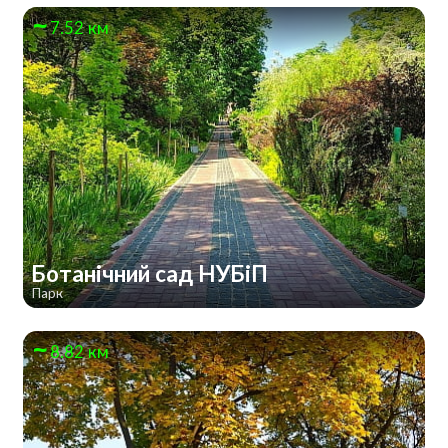
7.52 км
Ботанічний сад НУБіП
Парк
8.82 км