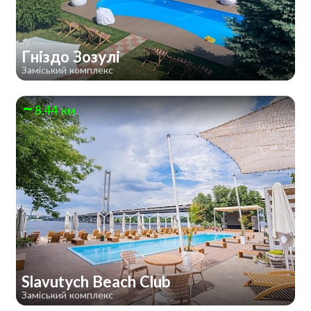
Гніздо Зозулі
Заміський комплекс
8.44 км
Slavutych Beach Club
Заміський комплекс