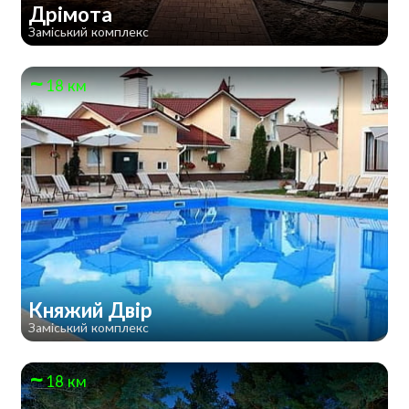
Дрімота
Заміський комплекс
18 км
Княжий Двір
Заміський комплекс
18 км