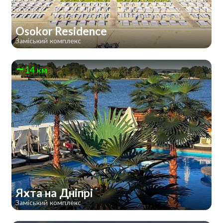
Osokor Residence
Заміський комплекс
14 км
Яхта на Дніпрі
Заміський комплекс