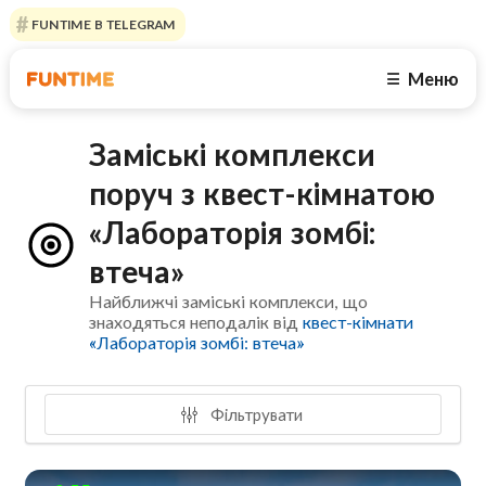
FUNTIME В TELEGRAM
Меню
☰
Заміські комплекси
поруч з квест-кімнатою
«Лабораторія зомбі:
втеча»
Найближчі заміські комплекси, що
знаходяться неподалік від
квест-кімнати
«Лабораторія зомбі: втеча»
Фільтрувати