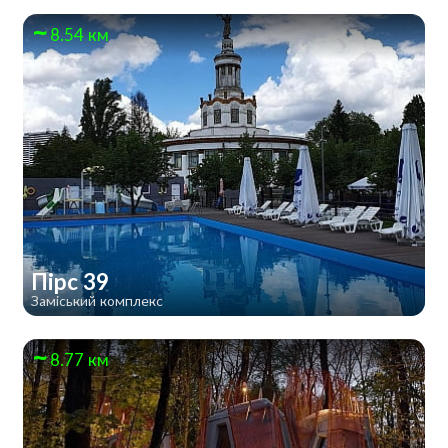
8.54 км
Пірс 39
Заміський комплекс
8.77 км