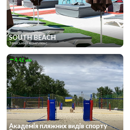
SOUTH BEACH
Заміський комплекс
4.42 км
Академія пляжних видів спорту