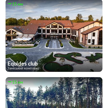
15 км
Equides club
Заміський комплекс
15 км