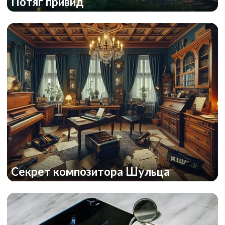
Потяг привид
Cекрет композитора Шульца