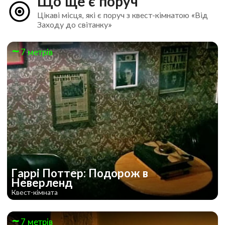
Що ще є поруч
Цікаві місця, які є поруч з квест-кімнатою «Від
Заходу до світанку»
7 метрів
Гаррі Поттер: Подорож в
Неверленд
Квест-кімната
7 метрів