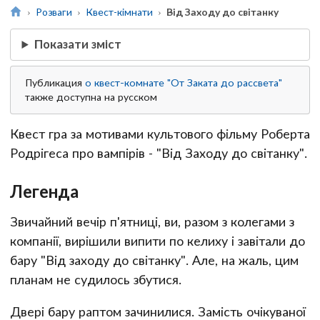
Розваги
Квест-кімнати
Від Заходу до світанку
Показати зміст
Публикация
о квест-комнате "От Заката до рассвета"
также доступна на русском
Квест гра за мотивами культового фільму Роберта
Родрігеса про вампірів - "Від Заходу до світанку".
Легенда
Звичайний вечір п'ятниці, ви, разом з колегами з
компанії, вирішили випити по келиху і завітали до
бару "Від заходу до світанку". Але, на жаль, цим
планам не судилось збутися.
Двері бару раптом зачинилися. Замість очікуваної