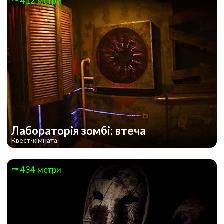
412 метри
Лабораторія зомбі: втеча
Квест-кімната
434 метри