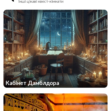
Інші цікаві квест-кімнати
Кабінет Дамблдора