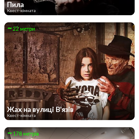
Пила
Квест-кімната
22 метри
Жах на вулиці В'язів
Квест-кімната
178 метрів