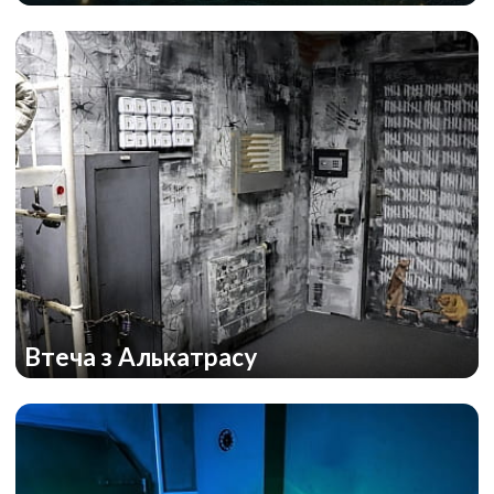
Втеча з Алькатрасу