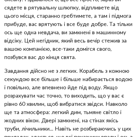
сядете в рятувальну шлюпку, відпливете від
цього місця, старанно гребтимете, а там і підмога
прибуде, вас врятують і все буде добре. Та тільки
ось ще одна невдача, ви замкнені в машинному
відсіку. Цей негідник, який весь вечір стежив за
вашою компанією, все-таки домігся свого,
позбувся вас до кінця свята.
Завдання дійсно не з легких. Корабель з кожною
секундою все більше і більше набирається водою
і повільно, але впевнено йде під воду. Якщо
розрахувати час точно, то виходить, що у вас є
рівно 60 хвилин, щоб вибратися звідси. Навколо
ще та атмосфера: легкий дим, тьмяне світло і
жодних вікон. Двері замкнені, на стінах якісь
труби, лічильники... Навіть не розбираючись у цих
приладах, здається, що всі показники впали і ось з