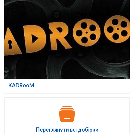
KADRooM
Переглянути всі добірки