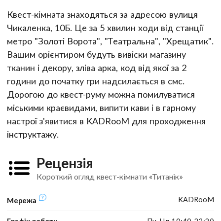
Квест-кімната знаходяться за адресою вулиця
Чикаленка, 10Б. Це за 5 хвилин ходи від станції
метро "Золоті Ворота", "Театральна", "Хрещатик".
Вашим орієнтиром будуть вивіски магазину
тканин і декору, зліва арка, код від якої за 2
години до початку гри надсилається в смс.
Дорогою до квест-руму можна помилуватися
міськими краєвидами, випити кави і в гарному
настрої з'явитися в KADRooM для проходження
інструктажу.
Рецензія
Короткий огляд квест-кімнати «Титанік»
KADRooM
Мережа
Графік роботи
Пн-Нд 10:40-22:20