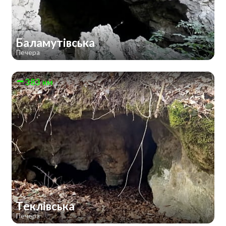
Баламутівська
Печера
383 км
Теклівська
Печера