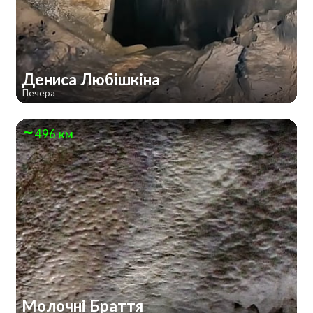
Дениса Любішкіна
Печера
496 км
Молочні Браття