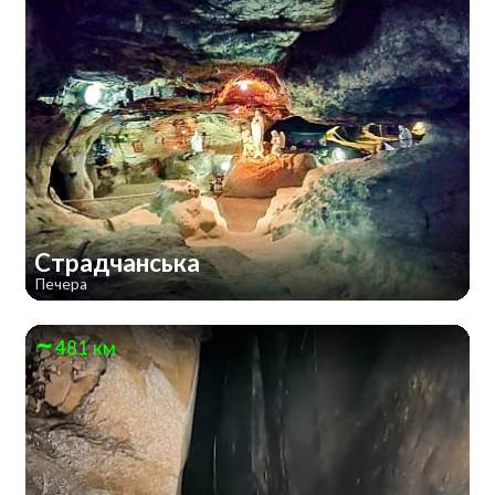
Страдчанська
Печера
481 км