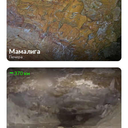
Мамалига
Печера
370 км