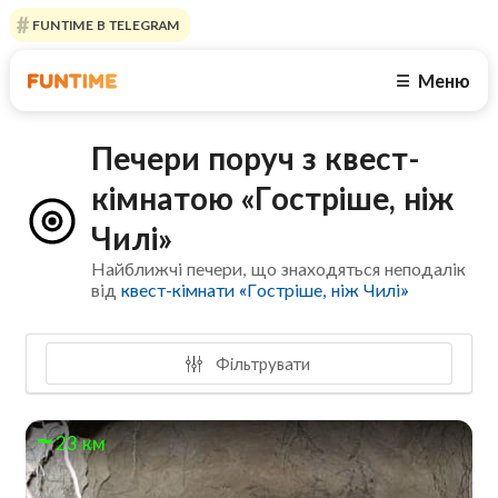
FUNTIME В TELEGRAM
Меню
☰
Печери поруч з квест-
кімнатою «Гостріше, ніж
Чилі»
Найближчі печери, що знаходяться неподалік
від
квест-кімнати «Гостріше, ніж Чилі»
Фільтрувати
23 км