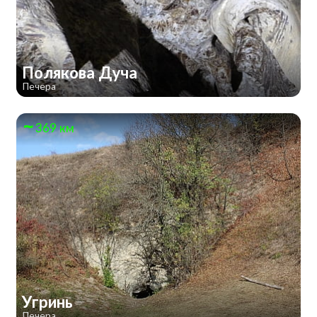
Полякова Дуча
Печера
369 км
Угринь
Печера