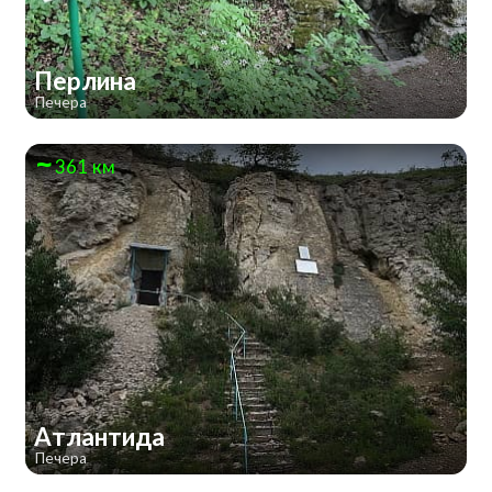
Перлина
Печера
361 км
Атлантида
Печера