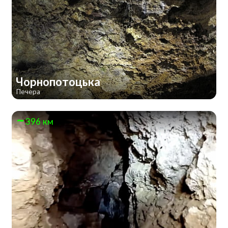
Чорнопотоцька
Печера
396 км