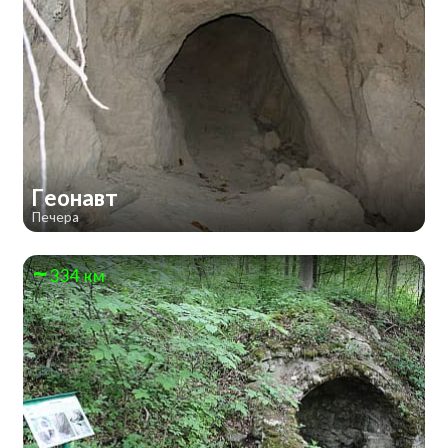
Геонавт
Печера
334 км