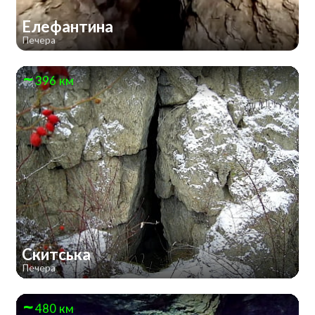
Елефантина
Печера
396 км
Скитська
Печера
480 км