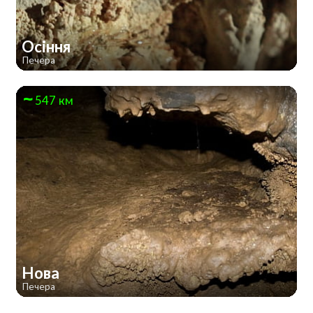
Осіння
Печера
547 км
Нова
Печера