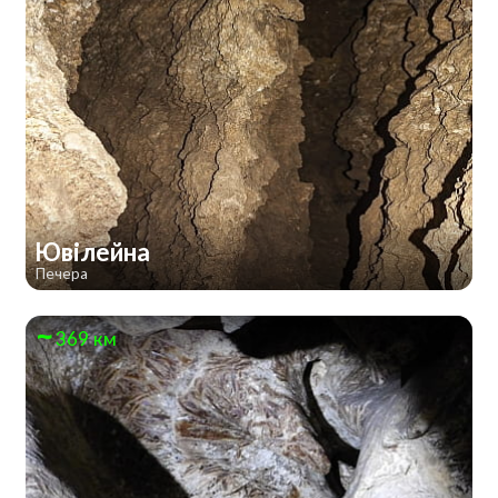
Ювілейна
Печера
369 км