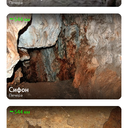
Печера
544 км
Сифон
Печера
544 км