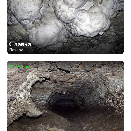
Славка
Печера
367 км