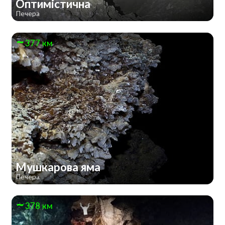
Оптимістична
Печера
377 км
Мушкарова яма
Печера
378 км