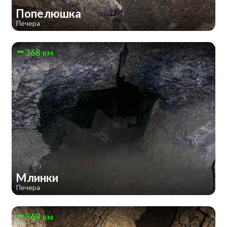
Попелюшка
Печера
368 км
Млинки
Печера
369 км