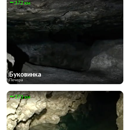
372 км
Буковинка
Печера
373 км