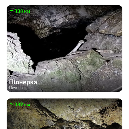
388 км
Піонерка
Печера
389 км