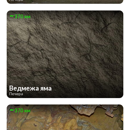
370 км
Ведмежа яма
Печера
370 км