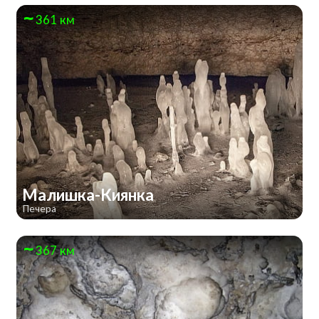
361 км
Малишка-Киянка
Печера
367 км