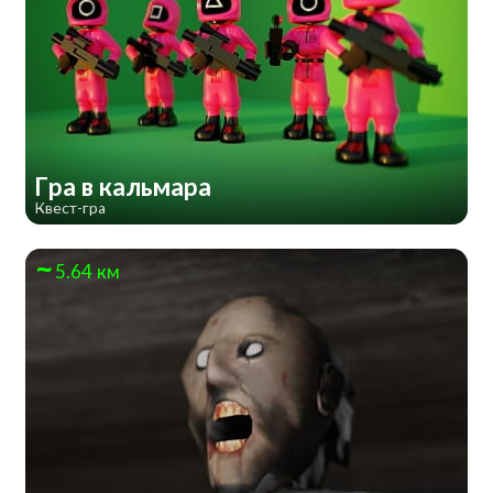
Гра в кальмара
Квест-гра
5.64 км