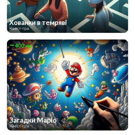
Хованки в темряві
Квест-гра
400 км
Загадки Маріо
Квест-гра