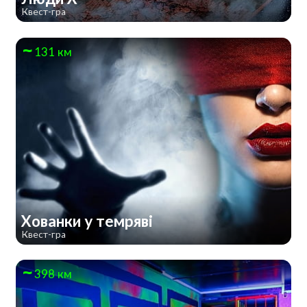
Квест-гра
131 км
Хованки у темряві
Квест-гра
398 км