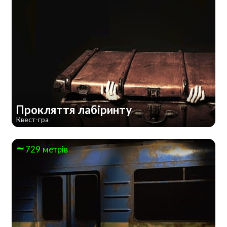
Прокляття лабіринту
Квест-гра
729 метрів