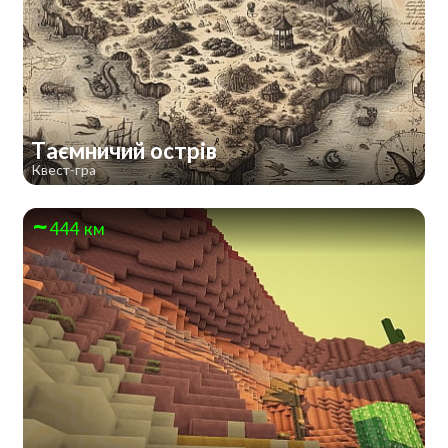
Таємничий острів
Квест-гра
444 км