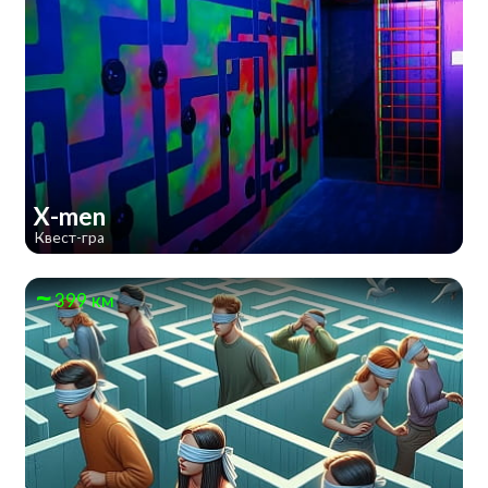
X-men
Квест-гра
399 км