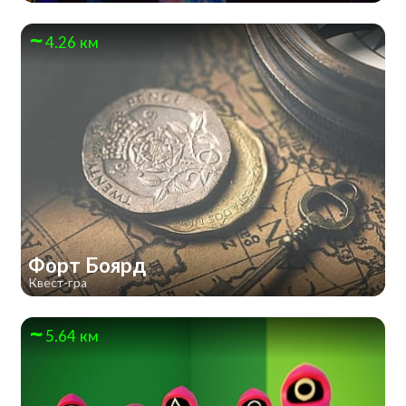
4.26 км
Форт Боярд
Квест-гра
5.64 км