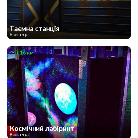
Таємна станція
Квест-гра
3.16 км
Космічний лабіринт
Квест-гра