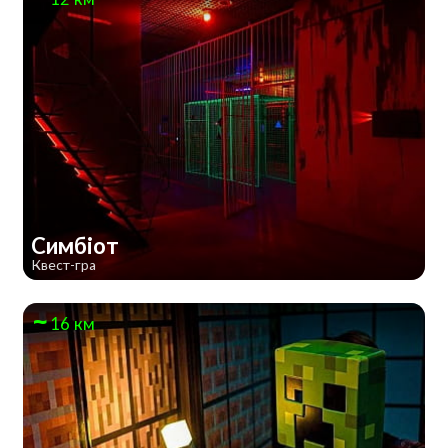
Симбіот
Квест-гра
16 км