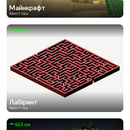
Майнкрафт
Квест-гра
444 км
Лабіринт
Квест-гра
463 км