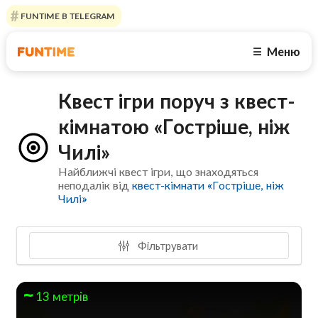
FUNTIME В TELEGRAM
Меню
☰
Квест ігри поруч з квест-
кімнатою «Гостріше, ніж
Чилі»
Найближчі квест ігри, що знаходяться
неподалік від
квест-кімнати «Гостріше, ніж
Чилі»
Фільтрувати
13 метрів