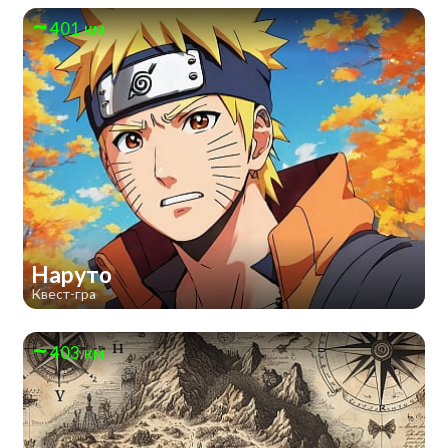
401 км
Наруто
Квест-гра
403 км