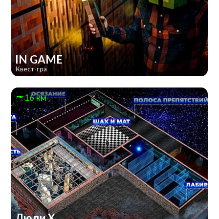
IN GAME
Квест-гра
16 км
Люди Х