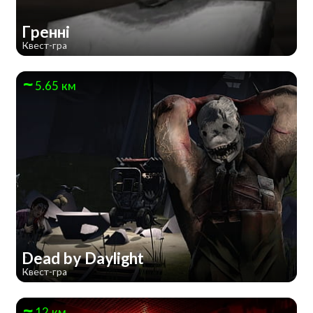
Гренні
Квест-гра
5.65 км
Dead by Daylight
Квест-гра
12 км