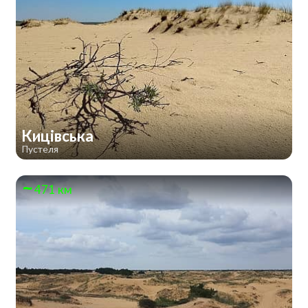
Кицівська
Пустеля
471 км