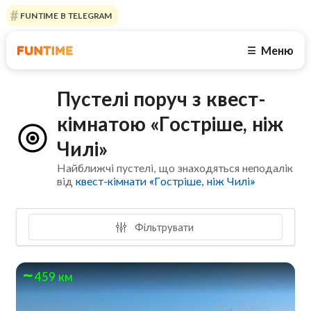
FUNTIME В TELEGRAM
Меню
☰
Пустелі поруч з квест-
кімнатою «Гостріше, ніж
Чилі»
Найближчі пустелі, що знаходяться неподалік
від
квест-кімнати «Гостріше, ніж Чилі»
Фільтрувати
459 км