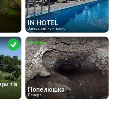
IN HOTEL
Заміський комплекс
34 км
ури та
Попелюшка
Печера