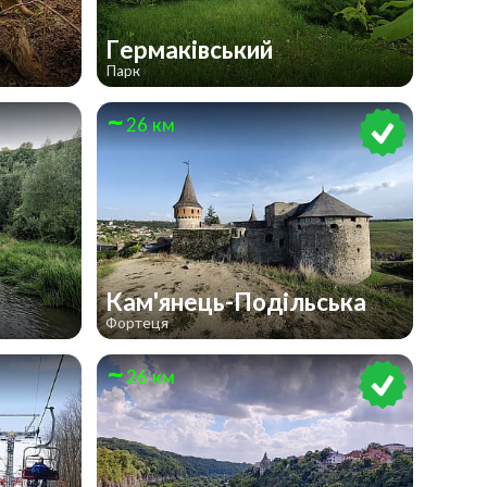
Гермаківський
Парк
26 км
Кам'янець-Подільська
Фортеця
26 км