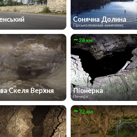
енський
Сонячна Долина
Гірськолижний комплекс
28 км
ва Скеля Верхня
Піонерка
Печера
32 км