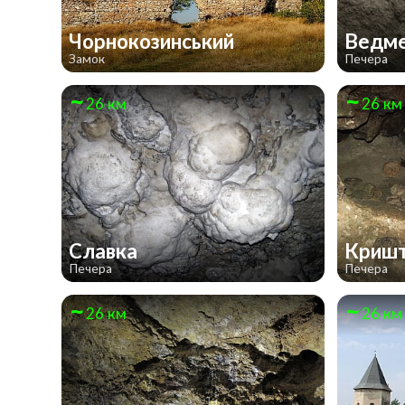
Чорнокозинський
Ведм
Замок
Печера
26 км
26 км
Славка
Криш
Печера
Печера
26 км
26 км