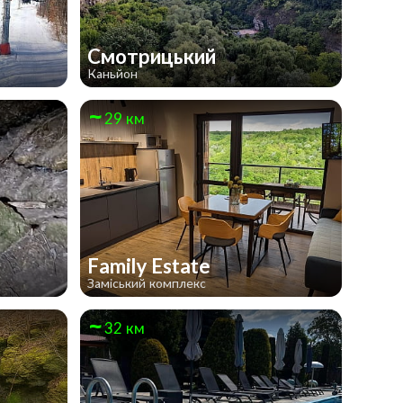
Смотрицький
Каньйон
29 км
Family Estate
Заміський комплекс
32 км