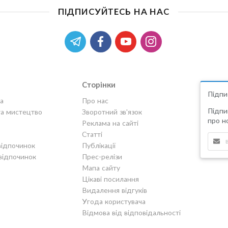
ПІДПИСУЙТЕСЬ НА НАС
Сторінки
Підпи
а
Про нас
Підпи
та мистецтво
Зворотний зв'язок
про но
Реклама на сайті
Статті
відпочинок
Публікації
відпочинок
Прес-релізи
Мапа сайту
Цікаві посилання
Видалення відгуків
Угода користувача
Відмова від відповідальності