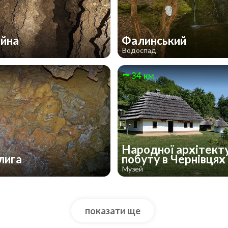
ейна
Фалинський
Водоспад
34 км
Народної архітект
лига
побуту в Чернівцях
Музей
показати ще