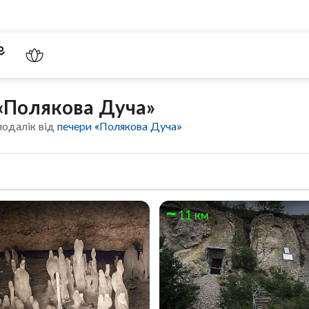
 «Полякова Дуча»
подалік від
печери «Полякова Дуча»
11 км