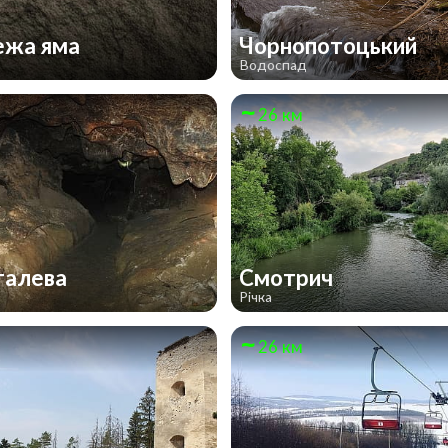
ежа яма
Чорнопотоцький
Водоспад
26 км
талева
Смотрич
Річка
26 км