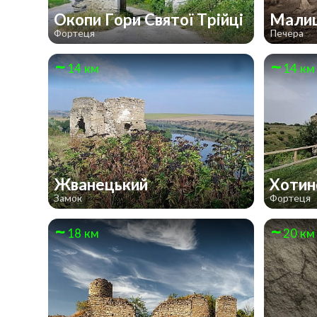
Окопи Гори Святої Трійці
Мали
Фортеця
Печера
14 км
14 км
Жванецький
Хотин
Замок
Фортеця
18 км
20 км