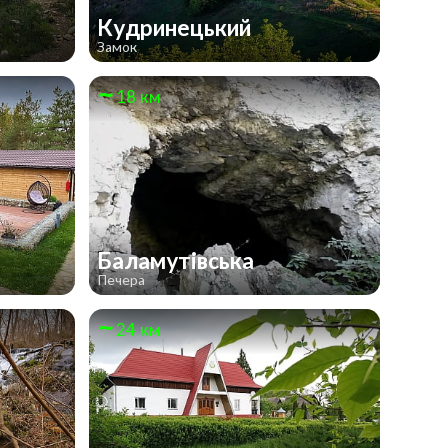
Кудринецький
Замок
18 км
Баламутівська
Печера
24 км