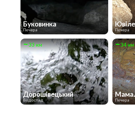
Буковинка
Ювіл
Печера
Печера
33 км
34 км
Дорошівецький
Мама
Водоспад
Печера