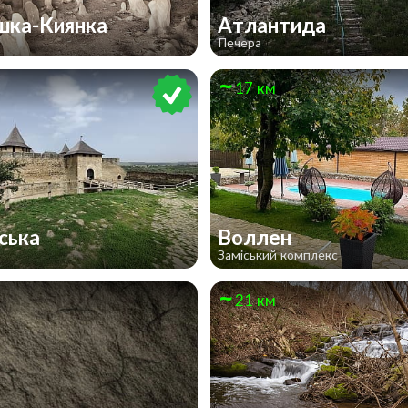
шка-Киянка
Атлантида
Печера
17 км
ська
Воллен
Заміський комплекс
21 км