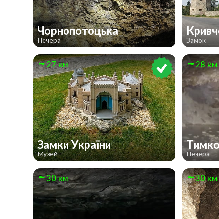
Чорнопотоцька
Кривч
Печера
Замок
27 км
28 км
Замки України
Тимко
Музей
Печера
30 км
30 км