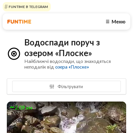
FUNTIME В TELEGRAM
Меню
☰
Водоспади поруч з
озером «Плоске»
Найближчі водоспади, що знаходяться
неподалік від
озера «Плоске»
Фільтрувати
2.09 км