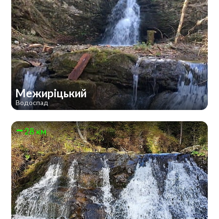
Межиріцький
Водоспад
28 км