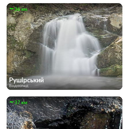
36 км
Рушірський
Водоспад
37 км