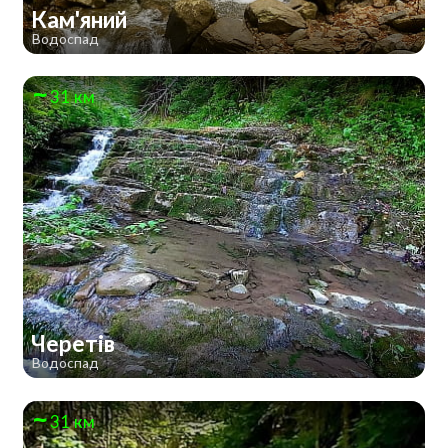
Кам'яний
Водоспад
31 км
Черетів
Водоспад
31 км