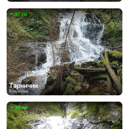
32 км
Тарничин
Водоспад
34 км