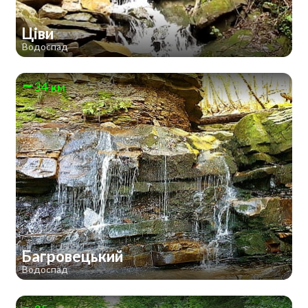
Ціви
Водоспад
34 км
Багровецький
Водоспад