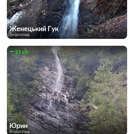
Женецький Гук
Водоспад
31 км
Юрин
Водоспад