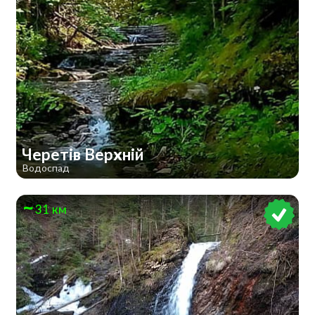
Черетів Верхній
Водоспад
31 км