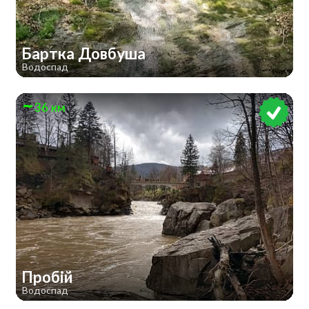
Бартка Довбуша
Водоспад
36 км
Пробій
Водоспад