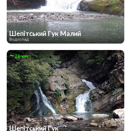
Шепітський Гук Малий
Водоспад
26 км
Шепітський Гук