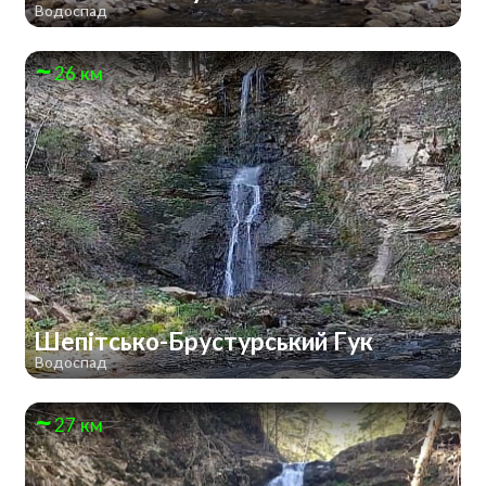
Водоспад
26 км
Шепітсько-Брустурський Гук
Водоспад
27 км