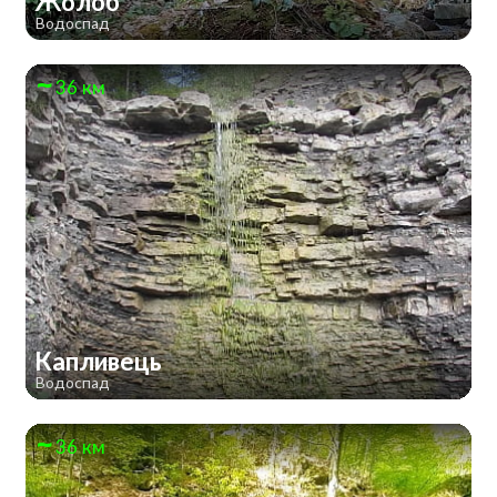
Жолоб
Водоспад
36 км
Капливець
Водоспад
36 км