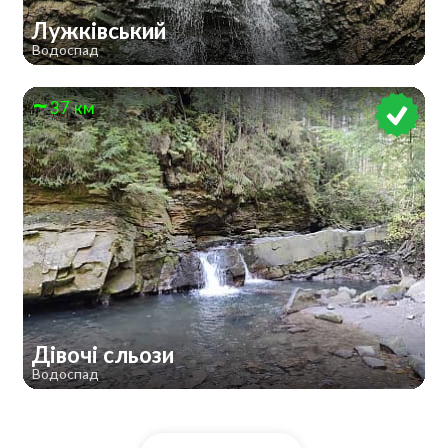
Лужківський
Водоспад
37 км
Дівочі сльози
Водоспад