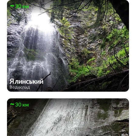
30 км
Ялинський
Водоспад
30 км