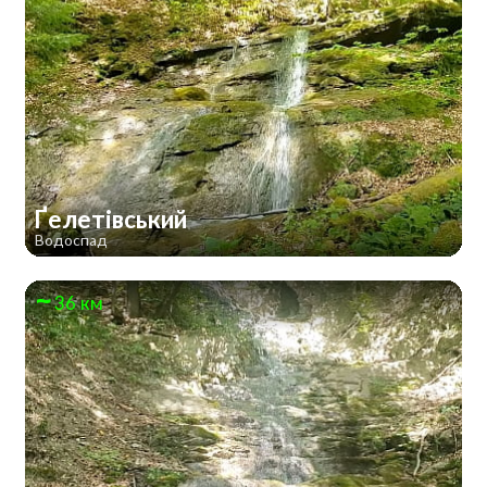
Ґелетівський
Водоспад
36 км