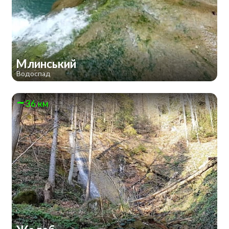
Млинський
Водоспад
36 км