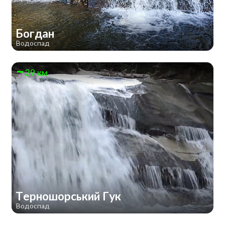
Богдан
Водоспад
29 км
Терношорський Гук
Водоспад