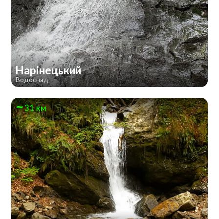
Нарінецький
Водоспад
31 км