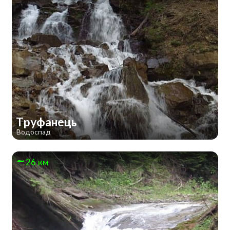
Труфанець
Водоспад
26 км