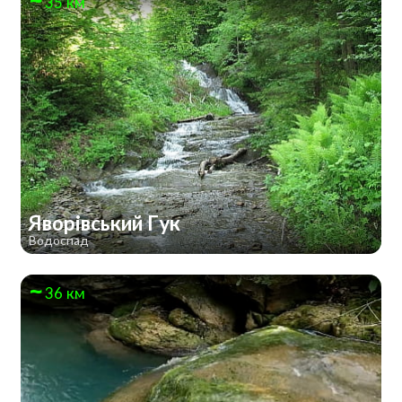
35 км
Яворівський Гук
Водоспад
36 км