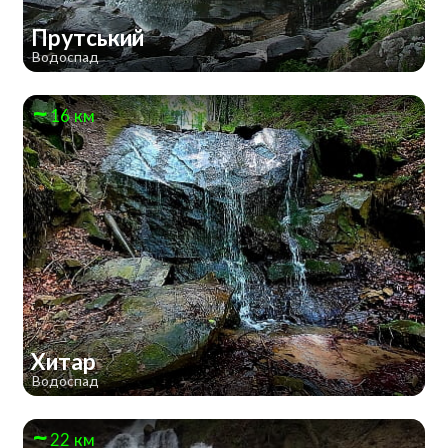
Прутський
Водоспад
16 км
Хитар
Водоспад
22 км