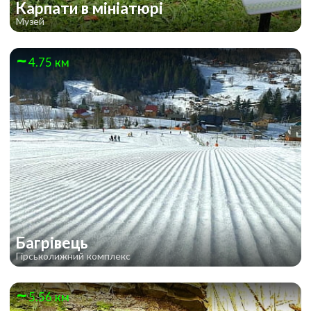
Карпати в мініатюрі
Музей
4.75 км
Багрівець
Гірськолижний комплекс
5.56 км