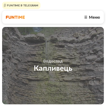
FUNTIME В TELEGRAM
Меню
☰
Водоспад
Капливець