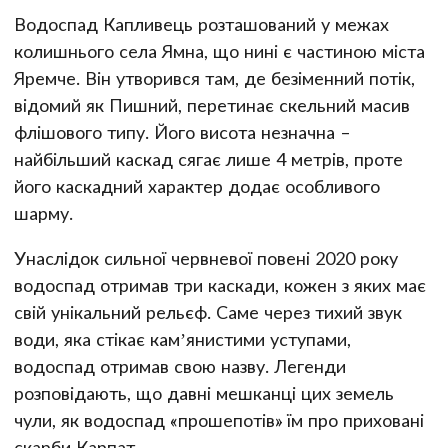
Водоспад Капливець розташований у межах
колишнього села Ямна, що нині є частиною міста
Яремче. Він утворився там, де безіменний потік,
відомий як Пишний, перетинає скельний масив
флішового типу. Його висота незначна –
найбільший каскад сягає лише 4 метрів, проте
його каскадний характер додає особливого
шарму.
Унаслідок сильної червневої повені 2020 року
водоспад отримав три каскади, кожен з яких має
свій унікальний рельєф. Саме через тихий звук
води, яка стікає кам’янистими уступами,
водоспад отримав свою назву. Легенди
розповідають, що давні мешканці цих земель
чули, як водоспад «прошепотів» їм про приховані
скарби Карпат.