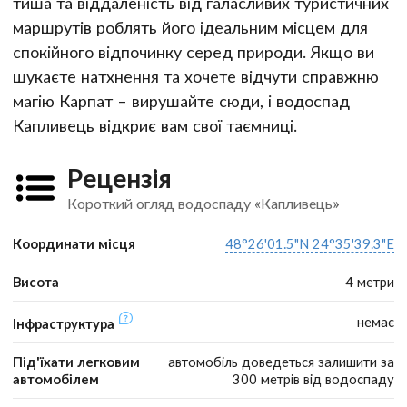
тиша та віддаленість від галасливих туристичних
маршрутів роблять його ідеальним місцем для
спокійного відпочинку серед природи. Якщо ви
шукаєте натхнення та хочете відчути справжню
магію Карпат – вирушайте сюди, і водоспад
Капливець відкриє вам свої таємниці.
Рецензія
Короткий огляд водоспаду «Капливець»
Координати місця
48°26'01.5"N 24°35'39.3"E
Висота
4 метри
немає
Інфраструктура
Під'їхати легковим
автомобіль доведеться залишити за
автомобілем
300 метрів від водоспаду