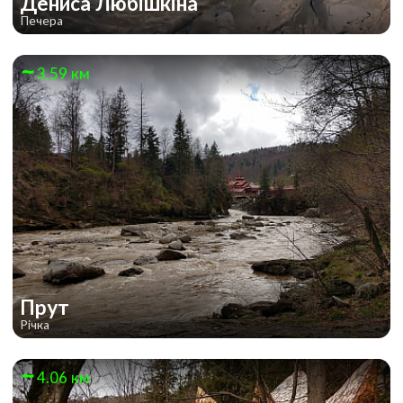
Дениса Любішкіна
Печера
3.59 км
Прут
Річка
4.06 км