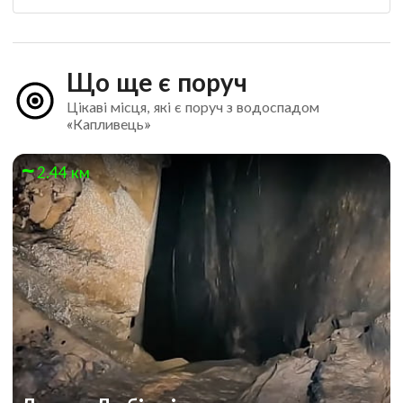
Що ще є поруч
Цікаві місця, які є поруч з водоспадом
«Капливець»
2.44 км