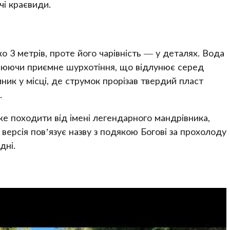
чі краєвиди.
 3 метрів, проте його чарівність — у деталях. Вода
орюючи приємне шурхотіння, що відлунює серед
иник у місці, де струмок прорізав твердий пласт
.
же походити від імені легендарного мандрівника,
 версія пов’язує назву з подякою Богові за прохолоду
дні.