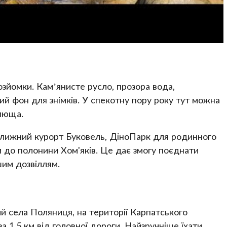
зйомки. Кам’янисте русло, прозора вода,
ий фон для знімків. У спекотну пору року тут можна
ілюща.
колижний курорт Буковель, ДіноПарк для родинного
 до полонини Хом'яків. Це дає змогу поєднати
шим дозвіллям.
 села Поляниця, на території Карпатського
а 1,5 км від головної дороги. Найзручніше їхати