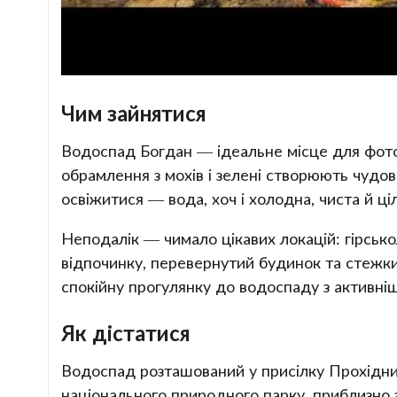
Чим зайнятися
Водоспад Богдан — ідеальне місце для фото
обрамлення з мохів і зелені створюють чудов
освіжитися — вода, хоч і холодна, чиста й ц
Неподалік — чимало цікавих локацій: гірсь
відпочинку, перевернутий будинок та стежки
спокійну прогулянку до водоспаду з активні
Як дістатися
Водоспад розташований у присілку Прохідний
національного природного парку, приблизно з