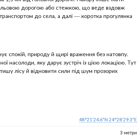
польовою дорогою або стежкою, що веде вздовж
транспортом до села, а далі — коротка прогулянка
ує спокій, природу й щирі враження без натовпу.
ї насолоди, яку дарує зустріч із цією локацією. Тут
 тишу лісу й відновити сили під шум прозорих
48°21'24.6"N 24°28'29.3"E
3 метри