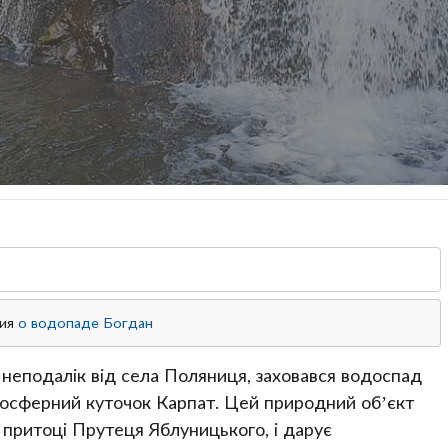
ция
о водопаде Богдан
 неподалік від села Поляниця, заховався водоспад
осферний куточок Карпат. Цей природний об’єкт
 притоці Прутеця Яблуницького, і дарує