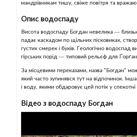
мандрівникам тишу, свіже повітря та вражаю
Опис водоспаду
Висота водоспаду Богдан невелика — близько
падає каскадом по щільних пісковиках, ств
густих смерек і буків. Геологічно водоспад в
гірських порід — типовий рельєф для Ґорґан
За місцевими переказами, назва "Богдан" мо
який часто зупинявся тут на відпочинок. Інша
і воду, якими обдаровує цей потік у спекотні 
Відео з водоспаду Богдан