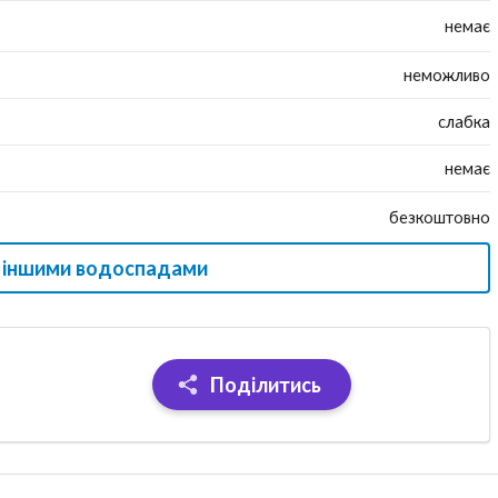
немає
неможливо
слабка
немає
безкоштовно
з іншими водоспадами
Поділитись