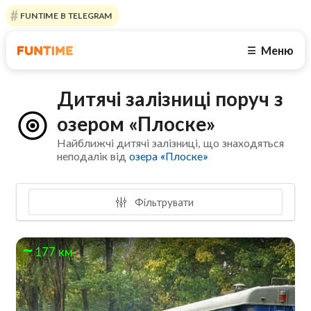
FUNTIME В TELEGRAM
Меню
☰
Дитячі залізниці поруч з
озером «Плоске»
Найближчі дитячі залізниці, що знаходяться
неподалік від
озера «Плоске»
Фільтрувати
177 км