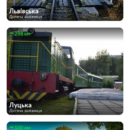
Львівська
Дитяча залізниця
298 км
Луцька
Дитяча залізниця
500 км