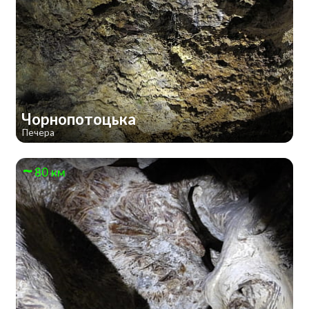
Чорнопотоцька
Печера
80 км