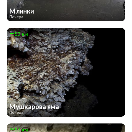
Млинки
Печера
52 км
Мушкарова яма
Печера
53 км