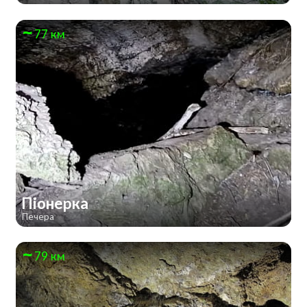
77 км
Піонерка
Печера
79 км