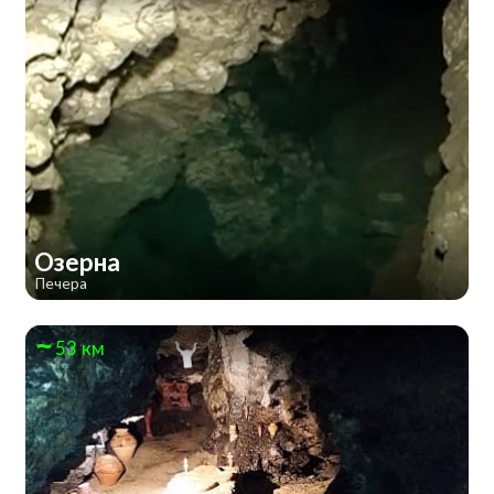
Озерна
Печера
53 км