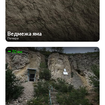
Ведмежа яма
Печера
70 км