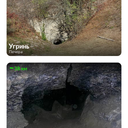
Угринь
Печера
38 км