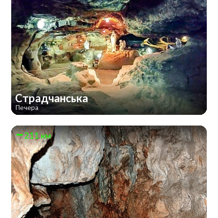
Страдчанська
Печера
211 км