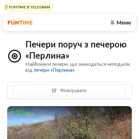
FUNTIME В TELEGRAM
Меню
☰
Печери поруч з печерою
«Перлина»
Найближчі печери, що знаходяться неподалік
від
печери «Перлина»
Фільтрувати
37 км