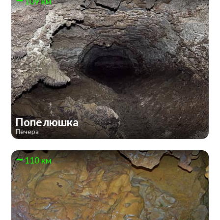
109 км
Попелюшка
Печера
110 км