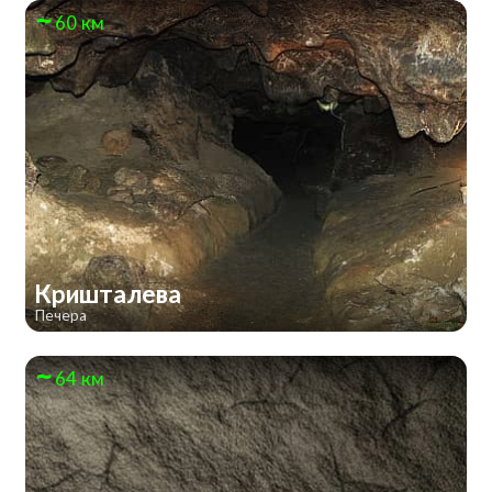
60 км
Кришталева
Печера
64 км