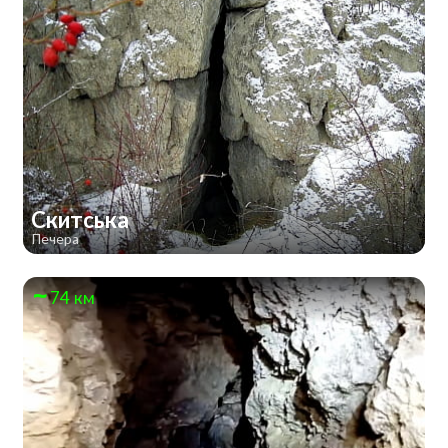
Скитська
Печера
74 км