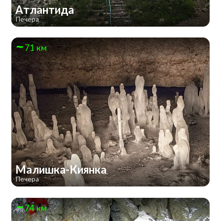
Атлантида
Печера
71 км
Малишка-Киянка
Печера
74 км