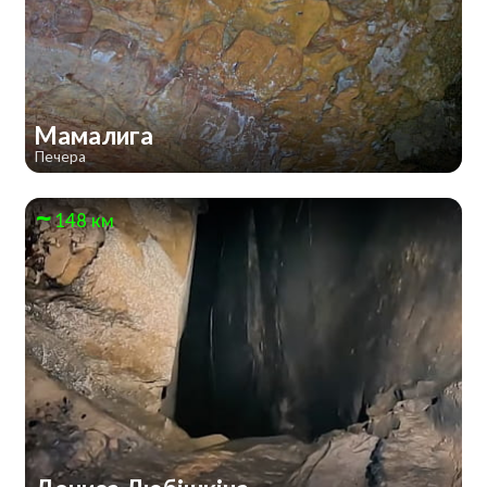
Мамалига
Печера
148 км