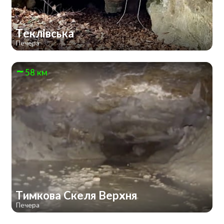
Теклівська
Печера
58 км
Тимкова Скеля Верхня
Печера