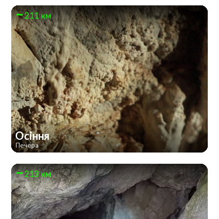
211 км
Осіння
Печера
213 км