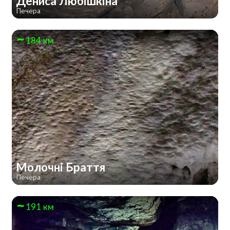
Дениса Любішкіна
Печера
184 км
Молочні Браття
Печера
191 км