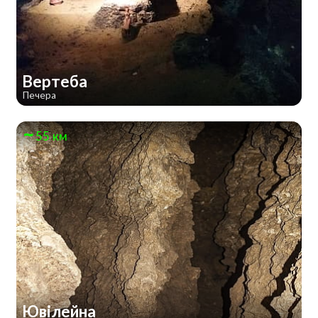
Вертеба
Печера
55 км
Ювілейна