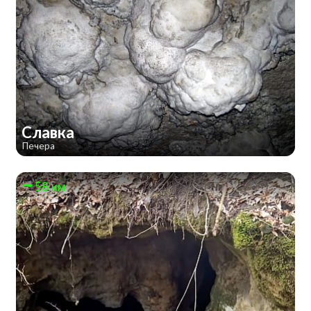
Славка
Печера
58 км