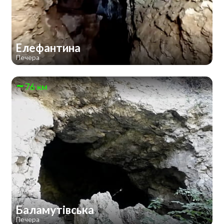
Елефантина
Печера
76 км
Баламутівська
Печера