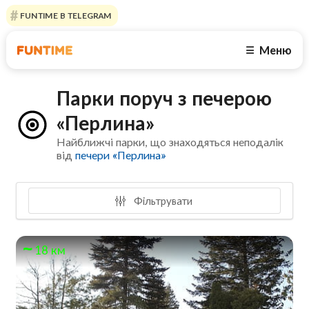
FUNTIME В TELEGRAM
Меню
☰
Парки поруч з печерою
«Перлина»
Найближчі парки, що знаходяться неподалік
від
печери «Перлина»
Фільтрувати
18 км