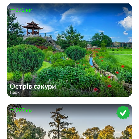
272 км
Острів сакури
Парк
287 км