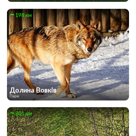
198 км
Долина Вовків
Парк
201 км