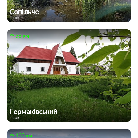
Сопільче
Парк
58 км
Гермаківський
Парк
100 км