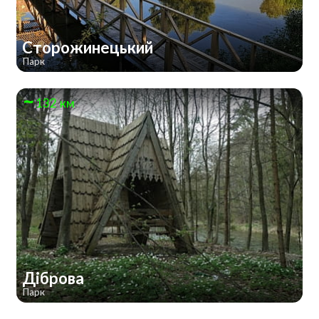
Сторожинецький
Парк
132 км
Діброва
Парк