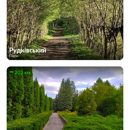
Рудківський
Парк
202 км