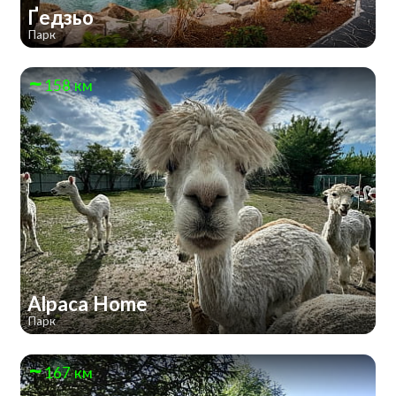
Ґедзьо
Парк
158 км
Alpaca Home
Парк
167 км