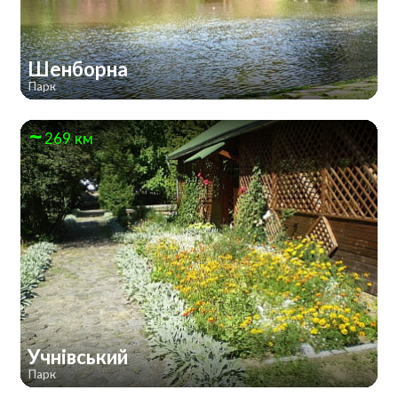
Шенборна
Парк
269 км
Учнівський
Парк