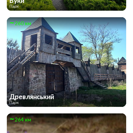
Буки
Парк
260 км
Древлянський
Парк
264 км