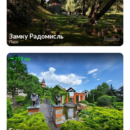
Замку Радомисль
Парк
259 км