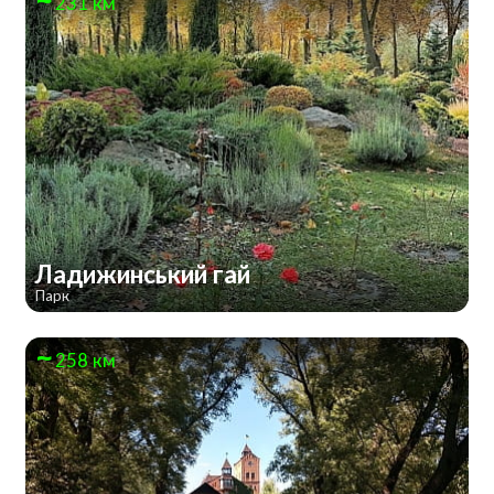
231 км
Ладижинський гай
Парк
258 км