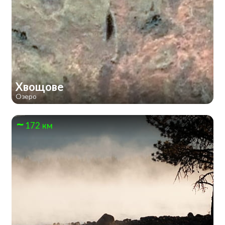
Хвощове
Озеро
172 км