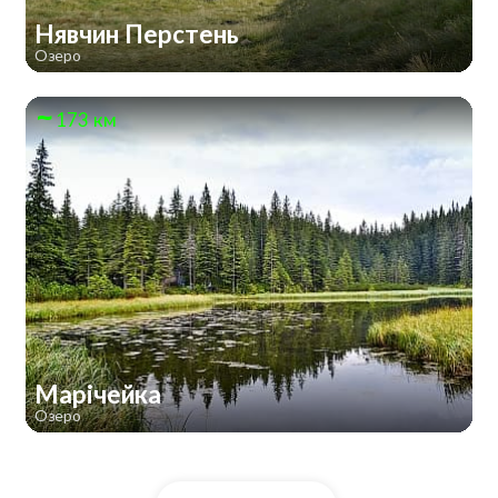
Нявчин Перстень
Озеро
173 км
Марічейка
Озеро