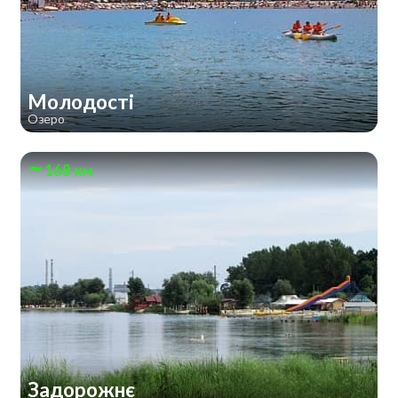
Молодості
Озеро
168 км
Задорожнє