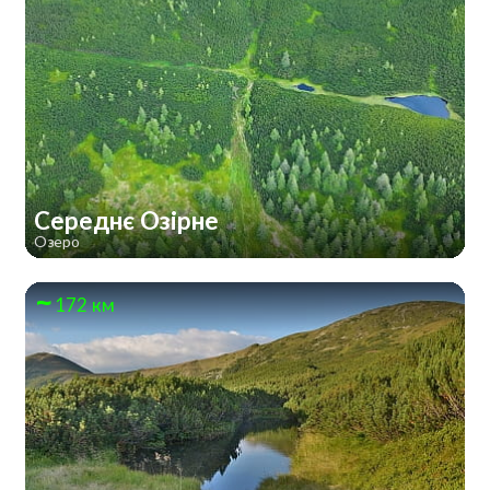
Середнє Озірне
Озеро
172 км