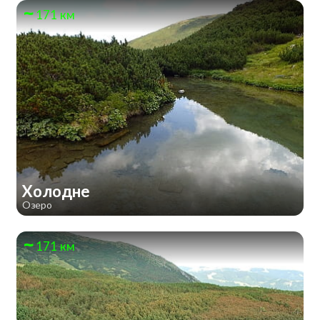
171 км
Холодне
Озеро
171 км