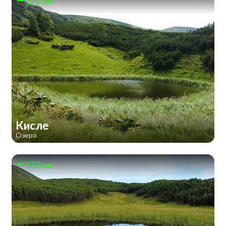
172 км
Кисле
Озеро
172 км