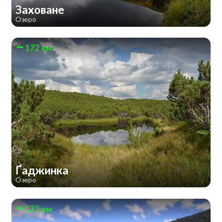
Заховане
Озеро
172 км
Ґаджинка
Озеро
172 км