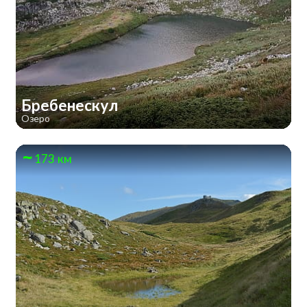
Бребенескул
Озеро
173 км