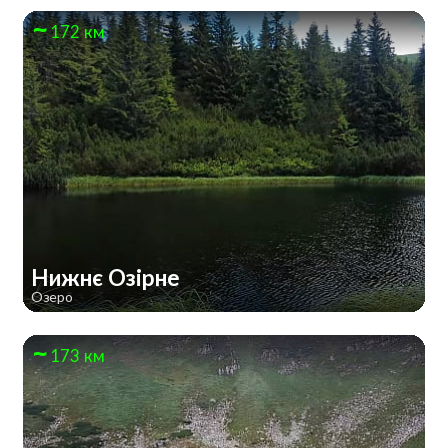
172 км
Нижнє Озірне
Озеро
173 км