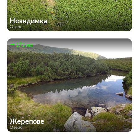
Невидимка
Озеро
171 км
Жерепове
Озеро