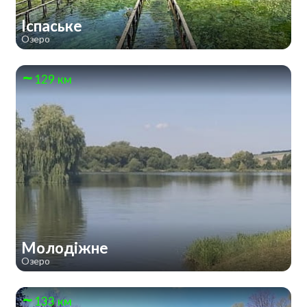
Іспаське
Озеро
129 км
Молодіжне
Озеро
133 км