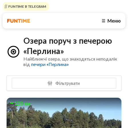
FUNTIME В TELEGRAM
Меню
☰
Озера поруч з печерою
«Перлина»
Найближчі озера, що знаходяться неподалік
від
печери «Перлина»
Фільтрувати
120 км