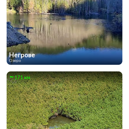
Негрове
Озеро
171 км