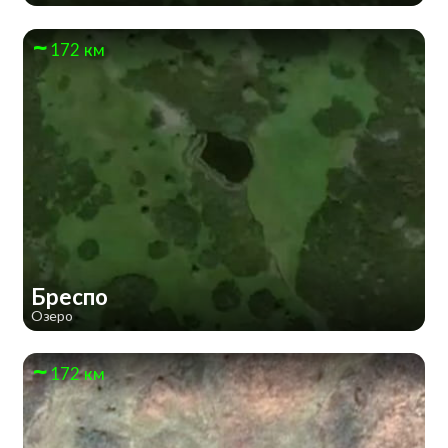
172 км
Бреспо
Озеро
172 км