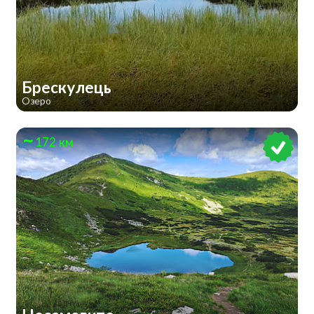
Брескулeць
Озеро
172 км