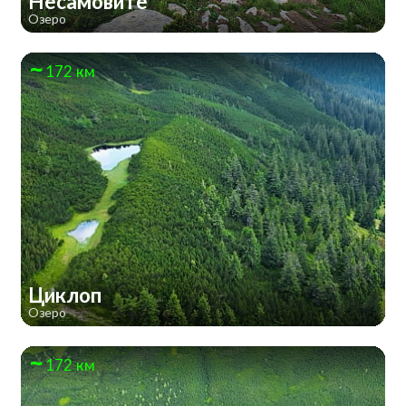
Несамовите
Озеро
172 км
Циклоп
Озеро
172 км