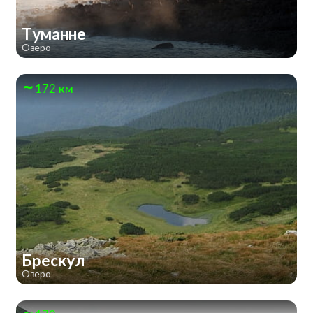
Туманне
Озеро
172 км
Брескул
Озеро