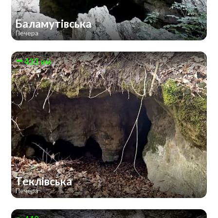
Баламутівська
Печера
433 км
Теклівська
Печера