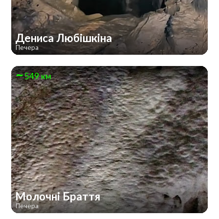
Дениса Любішкіна
Печера
549 км
Молочні Браття
Печера