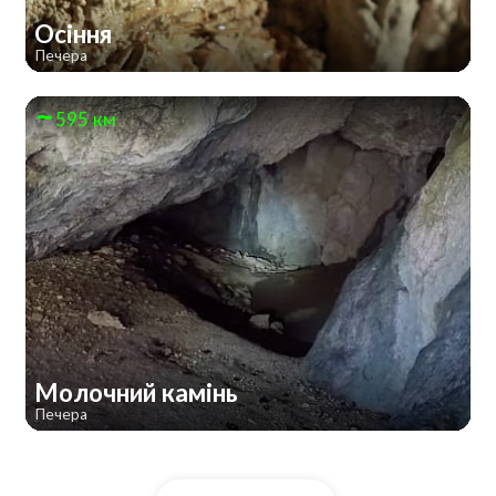
Осіння
Печера
595 км
Молочний камінь
Печера