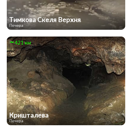
Тимкова Скеля Верхня
Печера
421 км
Кришталева
Печера