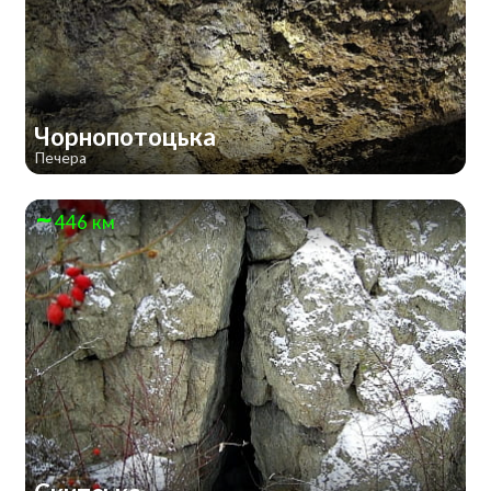
Чорнопотоцька
Печера
446 км