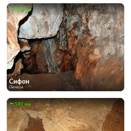
592 км
Сифон
Печера
592 км