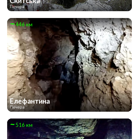
Скитська
Печера
446 км
Елефантина
Печера
516 км