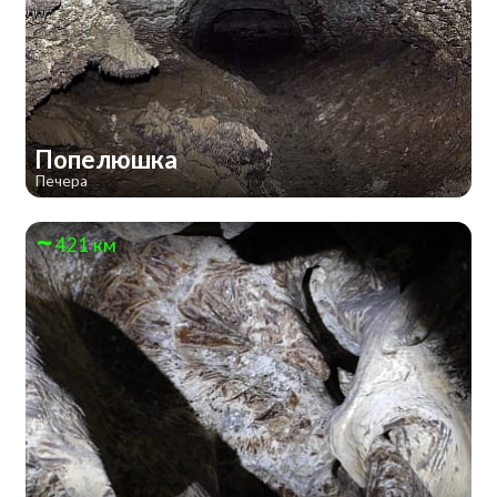
Попелюшка
Печера
421 км