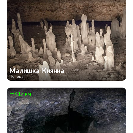
Малишка-Киянка
Печера
417 км