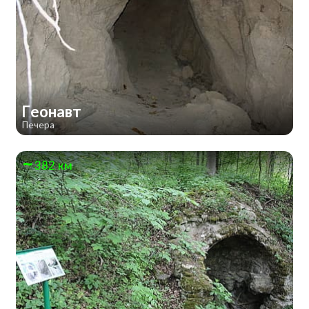
Геонавт
Печера
382 км