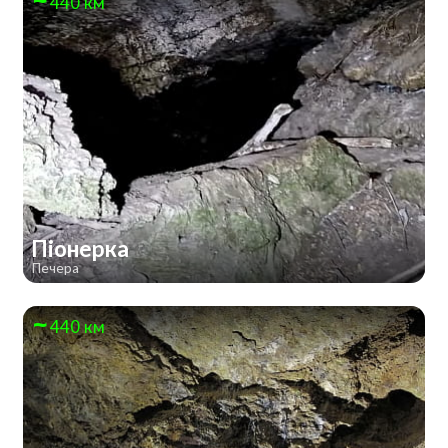
440 км
Піонерка
Печера
440 км