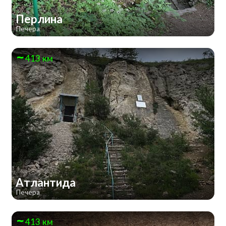
Перлина
Печера
413 км
Атлантида
Печера
413 км