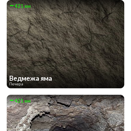
421 км
Ведмежа яма
Печера
421 км