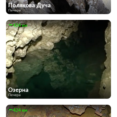
Полякова Дуча
Печера
424 км
Озерна
Печера
424 км