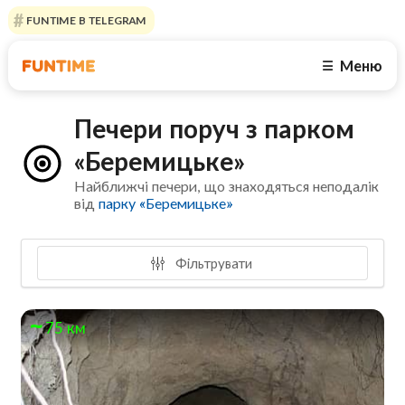
FUNTIME В TELEGRAM
Меню
☰
Печери поруч з парком
«Беремицьке»
Найближчі печери, що знаходяться неподалік
від
парку «Беремицьке»
Фільтрувати
75 км