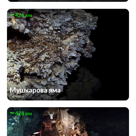
426 км
Мушкарова яма
Печера
428 км