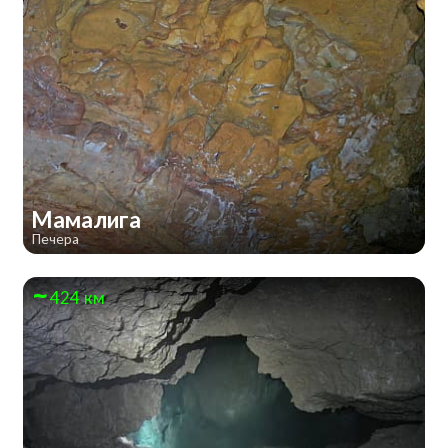
Мамалига
Печера
424 км