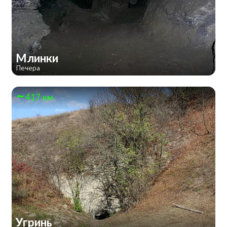
Млинки
Печера
417 км
Угринь