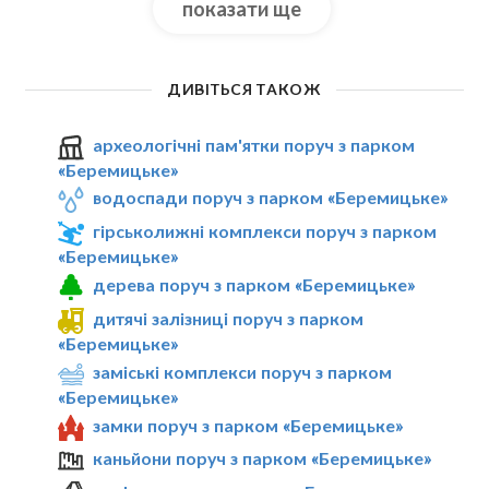
показати ще
ДИВІТЬСЯ ТАКОЖ
археологічні пам'ятки поруч з парком
«Беремицьке»
водоспади поруч з парком «Беремицьке»
гірськолижні комплекси поруч з парком
«Беремицьке»
дерева поруч з парком «Беремицьке»
дитячі залізниці поруч з парком
«Беремицьке»
заміські комплекси поруч з парком
«Беремицьке»
замки поруч з парком «Беремицьке»
каньйони поруч з парком «Беремицьке»