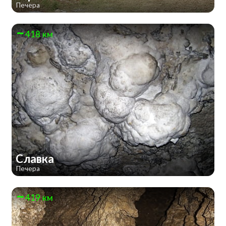
Печера
418 км
Славка
Печера
419 км