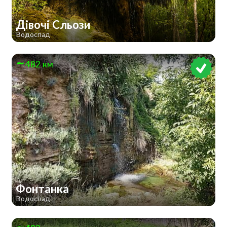
Дівочі Сльози
Водоспад
482 км
Фонтанка
Водоспад