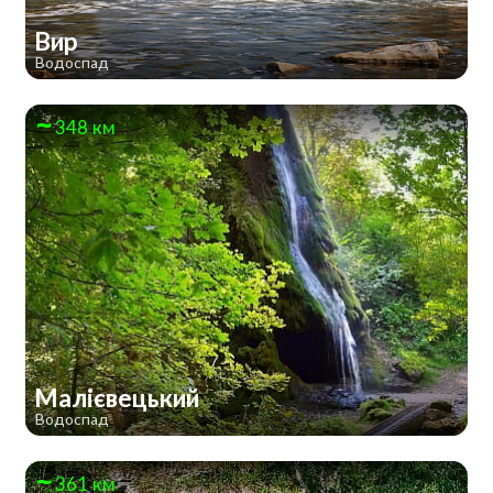
Вир
Водоспад
348 км
Малієвецький
Водоспад
361 км