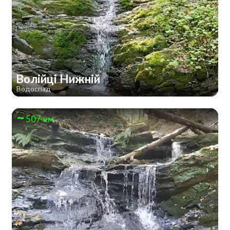
Волійці Нижній
Водоспад
507 км