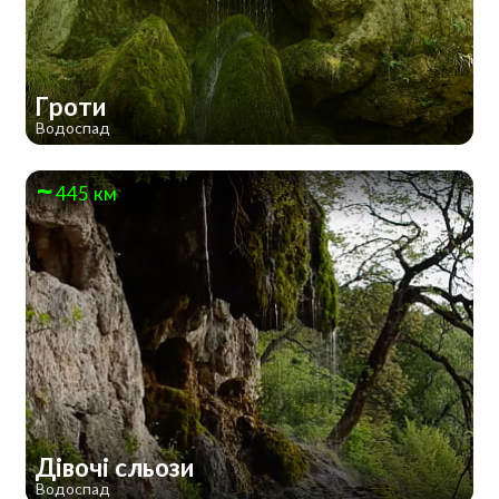
Гроти
Водоспад
445 км
Дівочі сльози
Водоспад