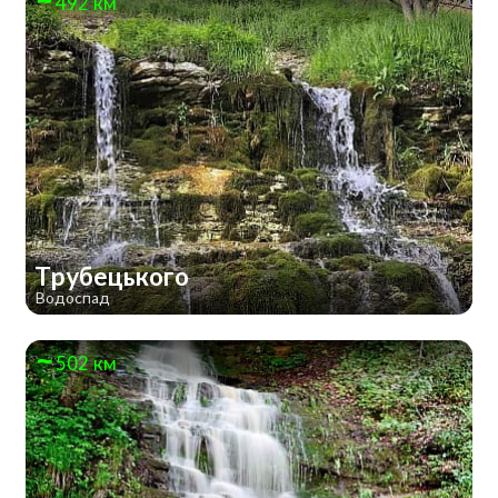
492 км
Трубецького
Водоспад
502 км