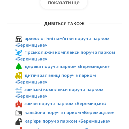
показати ще
ДИВІТЬСЯ ТАКОЖ
археологічні пам'ятки поруч з парком
«Беремицьке»
гірськолижні комплекси поруч з парком
«Беремицьке»
дерева поруч з парком «Беремицьке»
дитячі залізниці поруч з парком
«Беремицьке»
заміські комплекси поруч з парком
«Беремицьке»
замки поруч з парком «Беремицьке»
каньйони поруч з парком «Беремицьке»
кар'єри поруч з парком «Беремицьке»