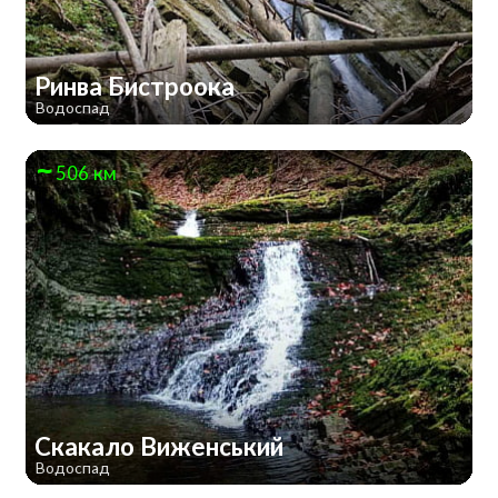
Ринва Бистроока
Водоспад
506 км
Скакало Виженський
Водоспад