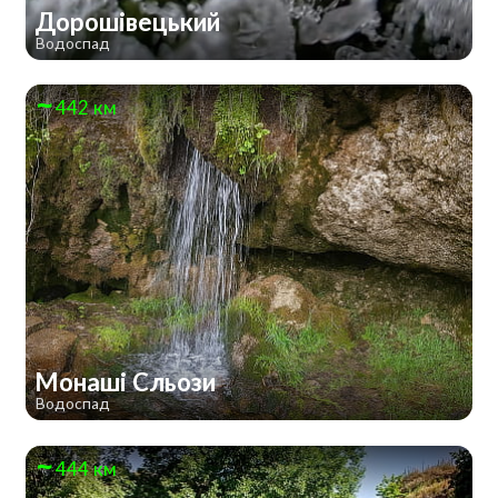
Дорошівецький
Водоспад
442 км
Монаші Сльози
Водоспад
444 км