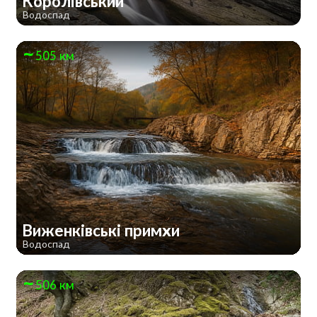
Королівський
Водоспад
505 км
Виженківські примхи
Водоспад
506 км