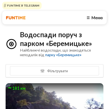
FUNTIME В TELEGRAM
Меню
☰
Водоспади поруч з
парком «Беремицьке»
Найближчі водоспади, що знаходяться
неподалік від
парку «Беремицьке»
Фільтрувати
181 км