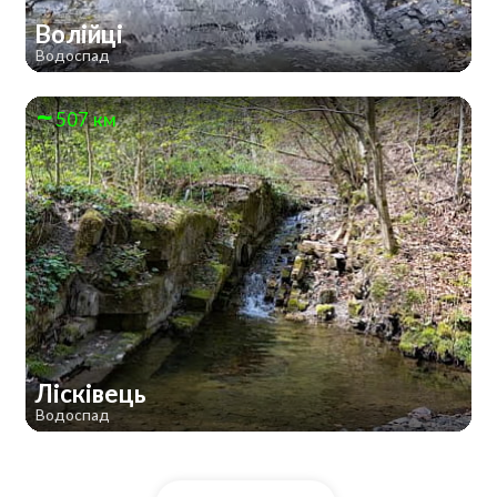
Волійці
Водоспад
507 км
Лісківець
Водоспад