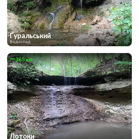
Ґуральський
Водоспад
365 км
Лотоки