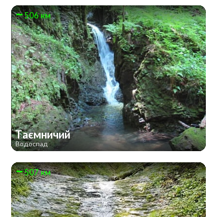
506 км
Таємничий
Водоспад
507 км