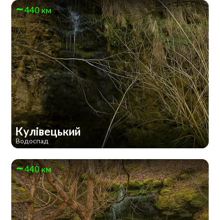
440 км
Кулівецький
Водоспад
440 км