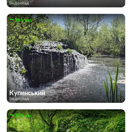
Водоспад
365 км
Купинський
Водоспад
396 км