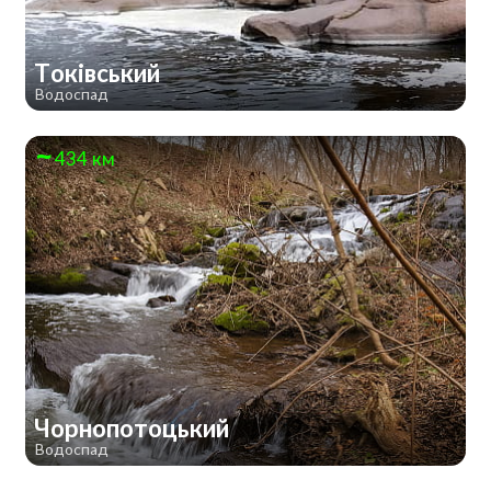
Токівський
Водоспад
434 км
Чорнопотоцький
Водоспад