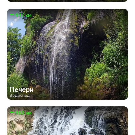
447 км
Печери
Водоспад
460 км