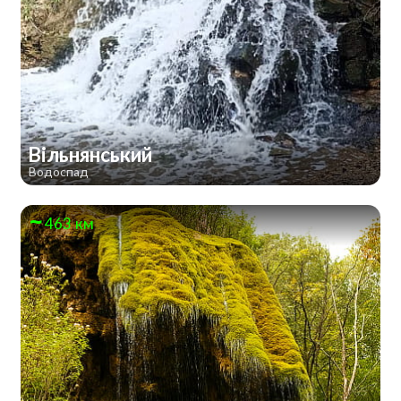
Вільнянський
Водоспад
463 км