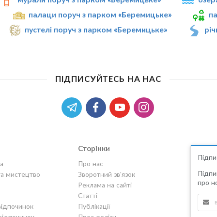
палаци поруч з парком «Беремицьке»
па
пустелі поруч з парком «Беремицьке»
річ
ПІДПИСУЙТЕСЬ НА НАС
Сторінки
Підпи
а
Про нас
Підпи
та мистецтво
Зворотний зв'язок
про но
Реклама на сайті
Статті
відпочинок
Публікації
відпочинок
Прес-релізи