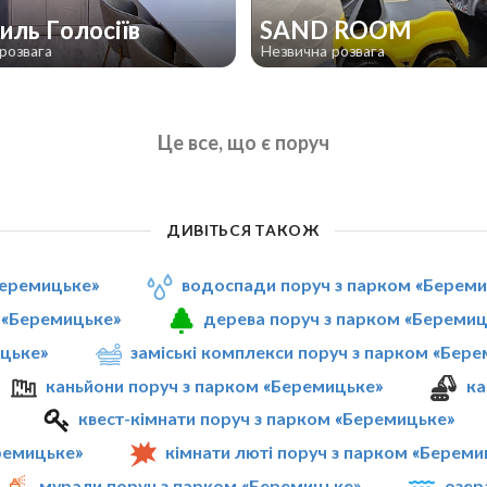
виль Голосіїв
SAND ROOM
розвага
Незвична розвага
Це все, що є поруч
ДИВІТЬСЯ ТАКОЖ
Беремицьке»
водоспади поруч з парком «Берем
 «Беремицьке»
дерева поруч з парком «Беремиц
ицьке»
заміські комплекси поруч з парком «Бер
каньйони поруч з парком «Беремицьке»
ка
квест-кімнати поруч з парком «Беремицьке»
ремицьке»
кімнати люті поруч з парком «Береми
мурали поруч з парком «Беремицьке»
озер