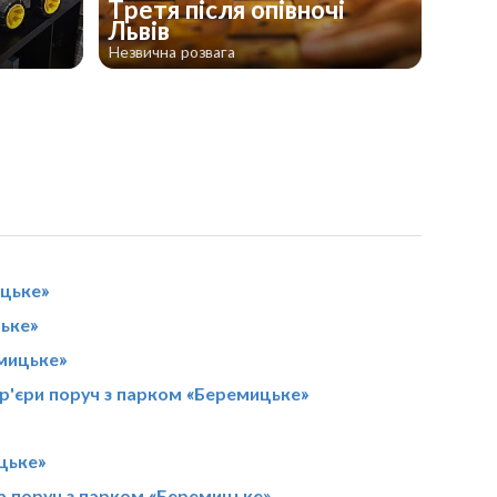
Третя після опівночі
Львів
Незвична розвага
ицьке»
ьке»
емицьке»
р'єри поруч з парком «Беремицьке»
цьке»
а поруч з парком «Беремицьке»