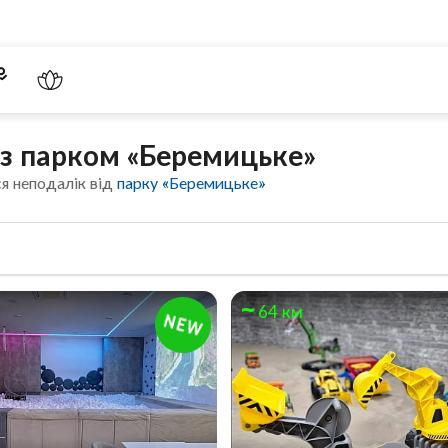
 з парком «Беремицьке»
я неподалік від
парку «Беремицьке»
64 км