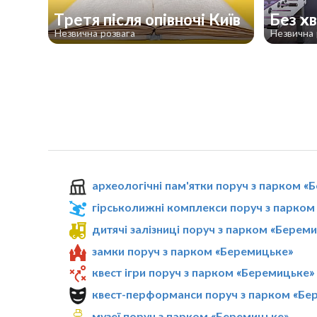
Третя після опівночі Київ
Без х
Незвична розвага
Незвична 
археологічні пам'ятки поруч з парком «
гірськолижні комплекси поруч з парком
дитячі залізниці поруч з парком «Берем
замки поруч з парком «Беремицьке»
квест ігри поруч з парком «Беремицьке»
квест-перформанси поруч з парком «Бе
музеї поруч з парком «Беремицьке»