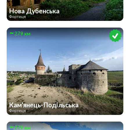
Нова Дубенська
Фортеця
279 км
Кам'янець-Подільська
Фортеця
279 км