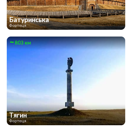
Батуринська
Фортеця
803 км
Тягин
Фортеця