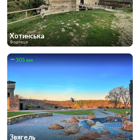
Хотинська
Фортеця
305 км
Звягель