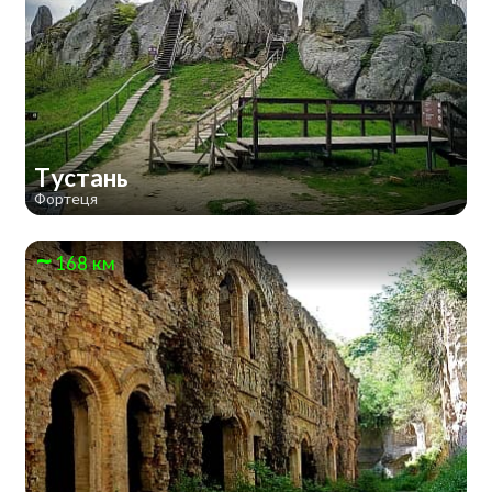
Тустань
Фортеця
168 км