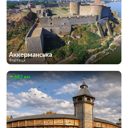
Аккерманська
Фортеця
682 км