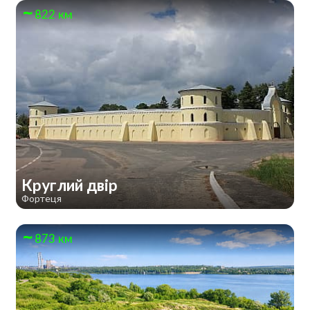
822 км
Круглий двір
Фортеця
873 км