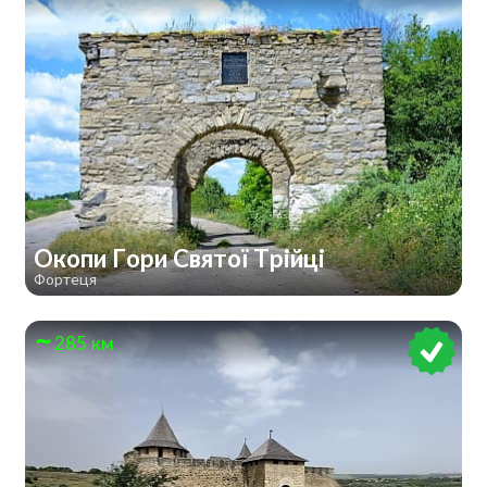
Окопи Гори Святої Трійці
Фортеця
285 км