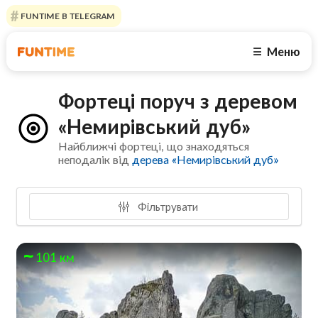
FUNTIME В TELEGRAM
Меню
☰
Фортеці поруч з деревом
«Немирівський дуб»
Найближчі фортеці, що знаходяться
неподалік від
дерева «Немирівський дуб»
Фільтрувати
101 км