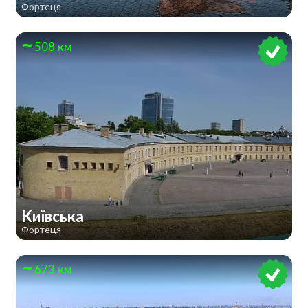
Фортеця
508 км
Київська
Фортеця
673 км