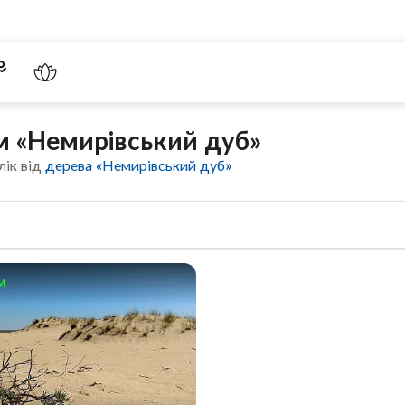
м «Немирівський дуб»
лік від
дерева «Немирівський дуб»
м