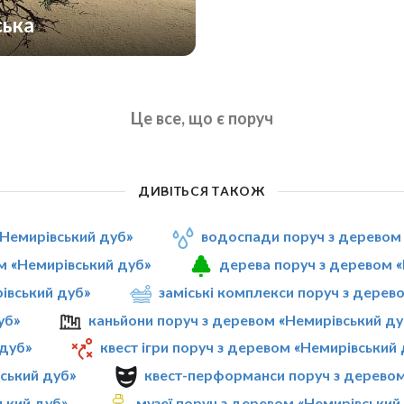
ська
Це все, що є поруч
ДИВІТЬСЯ ТАКОЖ
«Немирівський дуб»
водоспади поруч з деревом
м «Немирівський дуб»
дерева поруч з деревом 
рівський дуб»
заміські комплекси поруч з дерев
уб»
каньйони поруч з деревом «Немирівський ду
 дуб»
квест ігри поруч з деревом «Немирівський
вський дуб»
квест-перформанси поруч з деревом
ький дуб»
музеї поруч з деревом «Немирівський