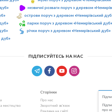
дуб»
незвичні розваги поруч з деревом «Немирі
уб»
острови поруч з деревом «Немирівський дуб
дуб»
парки поруч з деревом «Немирівський дуб
дуб»
річки поруч з деревом «Немирівський дуб»
 дуб»
ПІДПИСУЙТЕСЬ НА НАС
Сторінки
Підпи
а
Про нас
Підпи
та мистецтво
Зворотний зв'язок
про но
Реклама на сайті