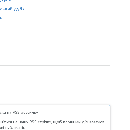
вський дуб»
»
»
ска на RSS розсилку
шіться на нашу RSS стрічку, щоб першими дізнаватися
ві публікації.