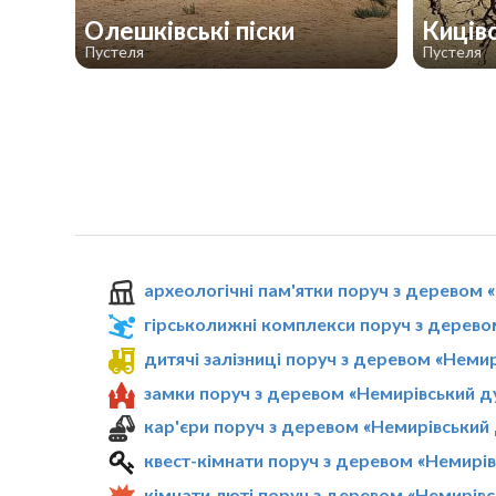
Олешківські піски
Киців
Пустеля
Пустеля
археологічні пам'ятки поруч з деревом 
гірськолижні комплекси поруч з дерево
дитячі залізниці поруч з деревом «Неми
замки поруч з деревом «Немирівський д
кар'єри поруч з деревом «Немирівський
квест-кімнати поруч з деревом «Немирі
кімнати люті поруч з деревом «Немирівс