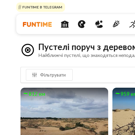
FUNTIME В TELEGRAM
Пустелі поруч з дерево
Найближчі пустелі, що знаходяться непода
Фільтрувати
812 км
959 к