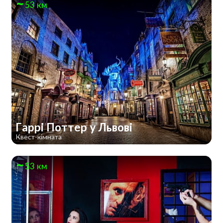
53 км
Гаррі Поттер у Львові
Квест-кімната
53 км