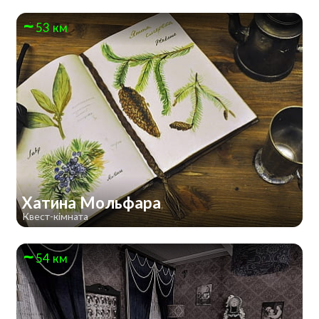
53 км
Хатина Мольфара
Квест-кімната
54 км