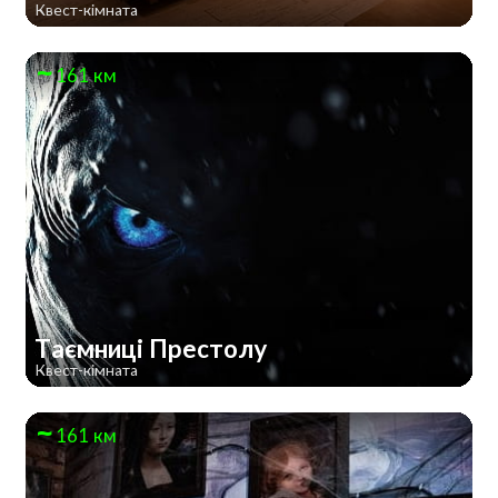
Квест-кімната
161 км
Таємниці Престолу
Квест-кімната
161 км