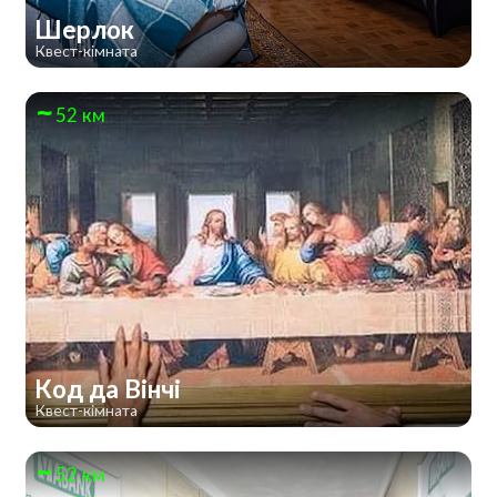
Шерлок
Квест-кімната
52 км
Код да Вінчі
Квест-кімната
52 км