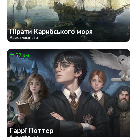
Пірати Карибського моря
Квест-кімната
52 км
Гаррі Поттер
Квест-кімната