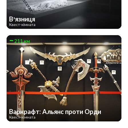
В’язниця
Квест-кімната
211 км
Варкрафт: Альянс проти Орди
Квест-кімната