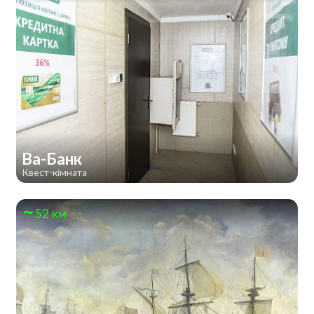
Ва-Банк
Квест-кімната
52 км