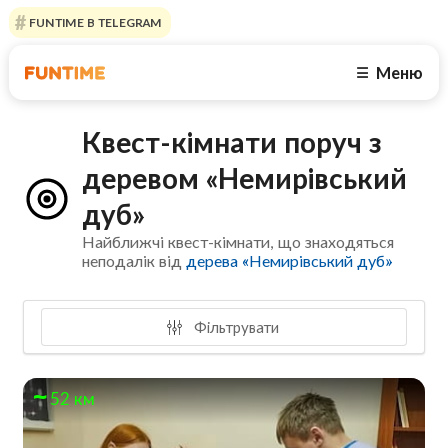
FUNTIME В TELEGRAM
Меню
☰
Квест-кімнати поруч з
деревом «Немирівський
дуб»
Найближчі квест-кімнати, що знаходяться
неподалік від
дерева «Немирівський дуб»
Фільтрувати
52 км