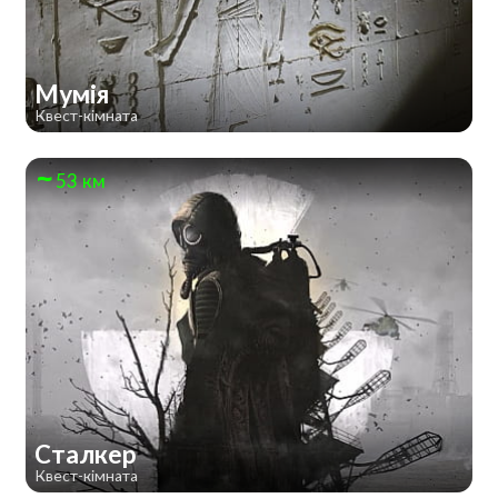
Мумія
Квест-кімната
53 км
Сталкер
Квест-кімната