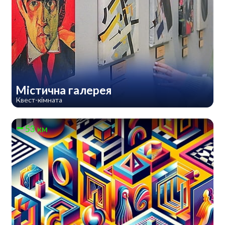
Містична галерея
Квест-кімната
53 км