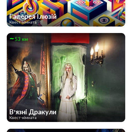
Галерея Ілюзій
Квест-кімната
53 км
В’язні Дракули
Квест-кімната