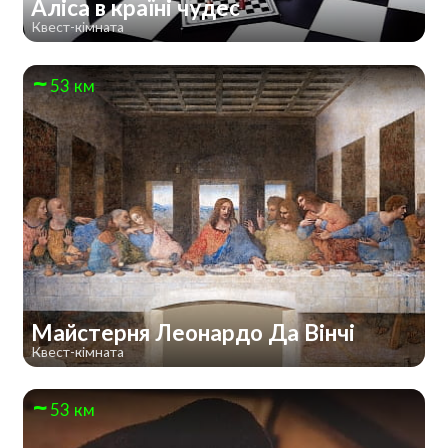
Аліса в країні чудес
Квест-кімната
53 км
Майстерня Леонардо Да Вінчі
Квест-кімната
53 км