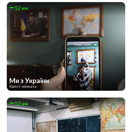
52 км
Ми з України
Квест-кімната
52 км