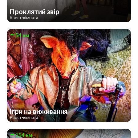
Проклятий звір
Квест-кімната
54 км
Ігри на виживання
Квест-кімната
154 км