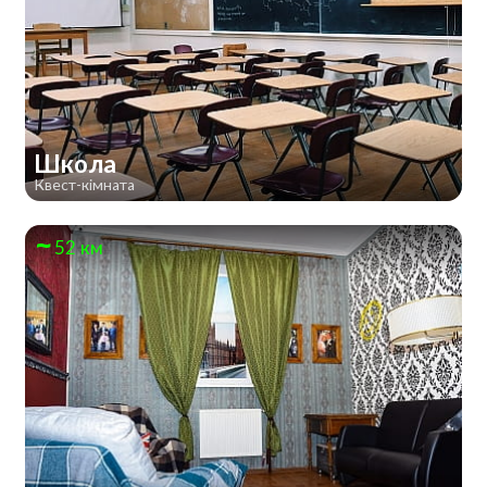
Школа
Квест-кімната
52 км