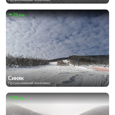
73 км
Синяк
Гірськолижний комплекс
75 км