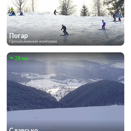
Погар
Гірськолижний комплекс
28 км
Славсько