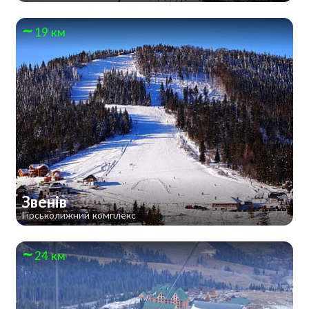
19 км
Звенів
Гірськолижний комплекс
24 км