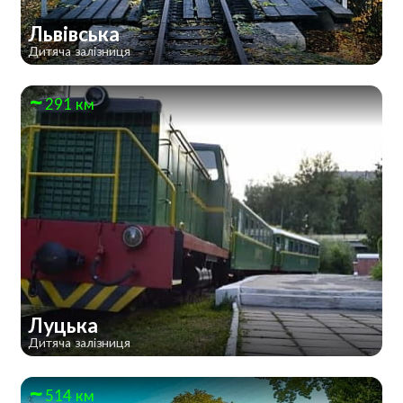
Львівська
Дитяча залізниця
291 км
Луцька
Дитяча залізниця
514 км