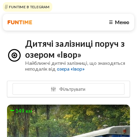
FUNTIME В TELEGRAM
Меню
☰
Дитячі залізниці поруч з
озером «Івор»
Найближчі дитячі залізниці, що знаходяться
неподалік від
озера «Івор»
Фільтрувати
149 км