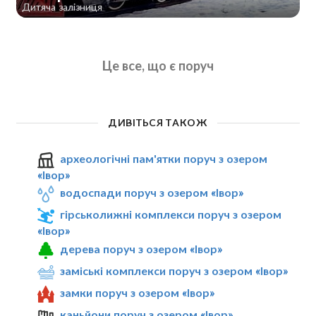
Дитяча залізниця
Це все, що є поруч
ДИВІТЬСЯ ТАКОЖ
археологічні пам'ятки поруч з озером
«Івор»
водоспади поруч з озером «Івор»
гірськолижні комплекси поруч з озером
«Івор»
дерева поруч з озером «Івор»
заміські комплекси поруч з озером «Івор»
замки поруч з озером «Івор»
каньйони поруч з озером «Івор»