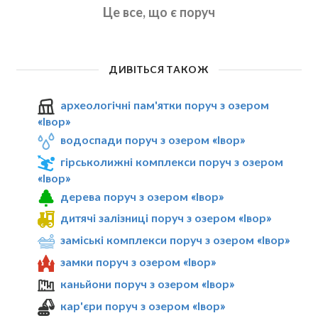
Це все, що є поруч
ДИВІТЬСЯ ТАКОЖ
археологічні пам'ятки поруч з озером
«Івор»
водоспади поруч з озером «Івор»
гірськолижні комплекси поруч з озером
«Івор»
дерева поруч з озером «Івор»
дитячі залізниці поруч з озером «Івор»
заміські комплекси поруч з озером «Івор»
замки поруч з озером «Івор»
каньйони поруч з озером «Івор»
кар'єри поруч з озером «Івор»