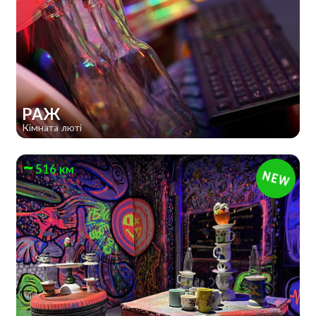
РАЖ
Кімната люті
516 км