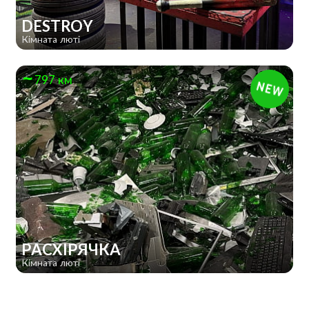
DESTROY
Кімната люті
797 км
РАСХІРЯЧКА
Кімната люті