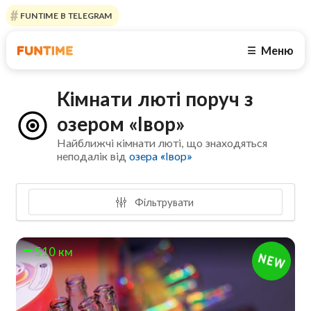
FUNTIME В TELEGRAM
Меню
☰
Кімнати люті поруч з
озером «Івор»
Найближчі кімнати люті, що знаходяться
неподалік від
озера «Івор»
Фільтрувати
510 км