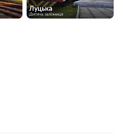
Луцька
Дитяча залізниця