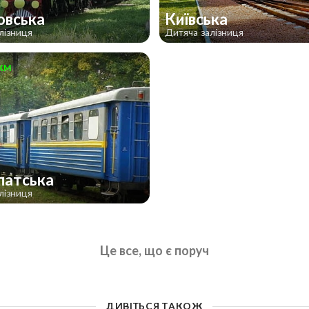
овська
Київська
лізниця
Дитяча залізниця
км
патська
лізниця
Це все, що є поруч
ДИВІТЬСЯ ТАКОЖ