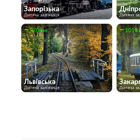
Запорізька
Дніпр
Дитяча залізниця
Дитяча за
970 км
1019 
Львівська
Закар
Дитяча залізниця
Дитяча за