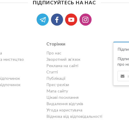
ПІДПИСУЙТЕСЬ НА НАС
Сторінки
Підпи
а
Про нас
Підпи
та мистецтво
Зворотний зв'язок
про но
Реклама на сайті
Статті
відпочинок
Публікації
відпочинок
Прес-релізи
Мапа сайту
Цікаві посилання
Видалення відгуків
Угода користувача
Відмова від відповідальності