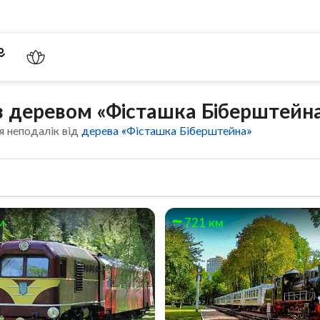
 з деревом «Фісташка Біберштейн
я неподалік від
дерева «Фісташка Біберштейна»
м
721 км