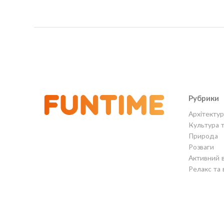
Рубрики
Архітектур
Культура 
Природа
Розваги
Активний 
Релакс та 