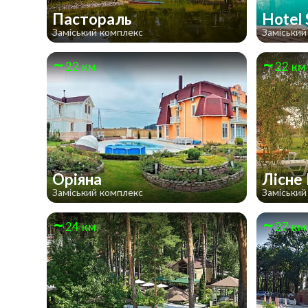
Пастораль
Hotel
Заміський комплекс
Заміський
22 км
22 км
Оріяна
Лісне
Заміський комплекс
Заміський
24 км
27 км