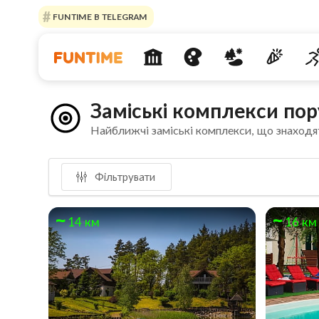
FUNTIME В TELEGRAM
Заміські комплекси по
Найближчі заміські комплекси, що знаходя
Фільтрувати
14 км
16 км