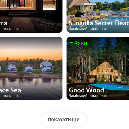
ота
Sungrilla Secret Bea
 комплекс
Заміський комплекс
45 км
ace Sea
Good Wood
 комплекс
Заміський комплекс
показати ще