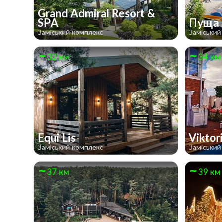
Grand Admiral Resort &
SPA
Пуща 
Заміський комплекс
Заміський
32 км
34 км
Equi Lis
Viktor
Заміський комплекс
Заміський
37 км
39 км