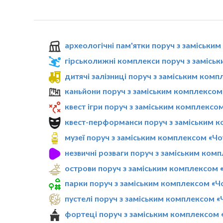
археологічні пам'ятки поруч з заміськи
гірськолижні комплекси поруч з замісь
дитячі залізниці поруч з заміським ком
каньйони поруч з заміським комплексом
квест ігри поруч з заміським комплексо
квест-перформанси поруч з заміським к
музеї поруч з заміським комплексом «Чо
незвичні розваги поруч з заміським ком
острови поруч з заміським комплексом 
парки поруч з заміським комплексом «Ч
пустелі поруч з заміським комплексом «
фортеці поруч з заміським комплексом 