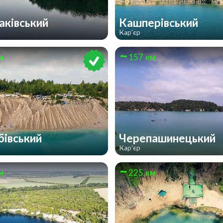
ківський
Кашперівський
Кар'єр
м
157 км
івський
Черепашинецький
Кар'єр
м
225 км