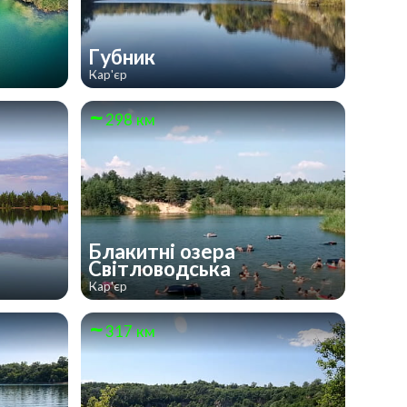
Губник
Кар'єр
298 км
Блакитні озера
Світловодська
Кар'єр
317 км