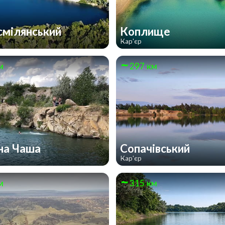
мілянський
Коплище
Кар'єр
м
297 км
на Чаша
Сопачівський
Кар'єр
м
315 км