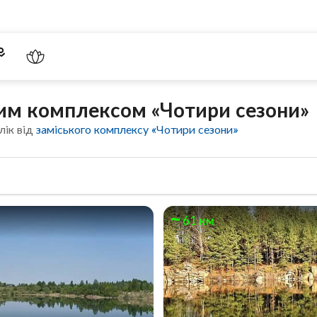
ким комплексом «Чотири сезони»
лік від
заміського комплексу «Чотири сезони»
61 км