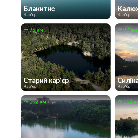
Блакитне
Калю
Кар'єр
Кар'єр
95 км
97 км
Старий кар'єр
Силік
Кар'єр
Кар'єр
102 км
112 к