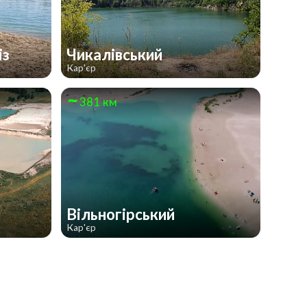
із
Чикалівський
Кар'єр
381 км
Вільногірський
Кар'єр