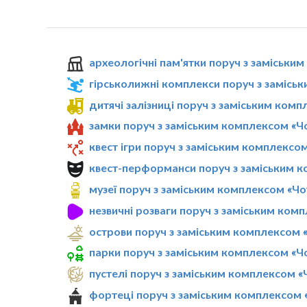
археологічні пам'ятки поруч з заміськи
гірськолижні комплекси поруч з замісь
дитячі залізниці поруч з заміським ком
замки поруч з заміським комплексом «Ч
квест ігри поруч з заміським комплексо
квест-перформанси поруч з заміським к
музеї поруч з заміським комплексом «Чо
незвичні розваги поруч з заміським ком
острови поруч з заміським комплексом 
парки поруч з заміським комплексом «Ч
пустелі поруч з заміським комплексом «
фортеці поруч з заміським комплексом 