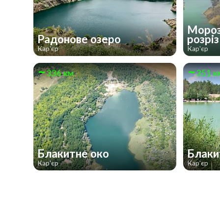
Мороз
Радонове озеро
розрі
Кар'єр
Кар'єр
336 км
351 к
Блакитне око
Блаки
Кар'єр
Кар'єр