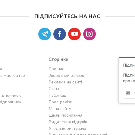
ПІДПИСУЙТЕСЬ НА НАС
Сторінки
Підпи
а
Про нас
Підпи
та мистецтво
Зворотний зв'язок
про но
Реклама на сайті
Статті
відпочинок
Публікації
відпочинок
Прес-релізи
Мапа сайту
Цікаві посилання
Видалення відгуків
Угода користувача
Відмова від відповідальності