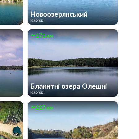
Новоозерянський
Кар'єр
171 км
Блакитні озера Олешні
Кар'єр
227 км