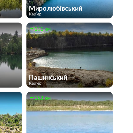
Миролюбівський
Кар'єр
101 км
Пашинський
Кар'єр
152 км