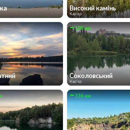
жа
Високий камінь
Кар'єр
100 км
атний
Соколовський
Кар'єр
м
136 км