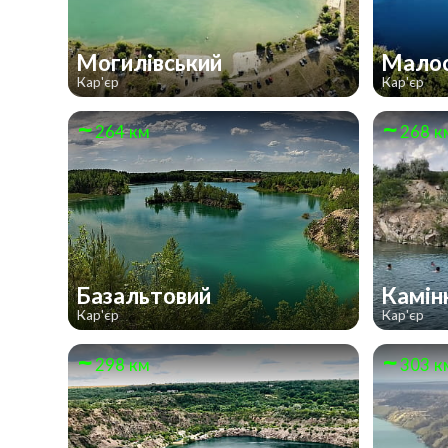
Могилівський
Малос
Кар'єр
Кар'єр
264 км
268 к
Базальтовий
Камін
Кар'єр
Кар'єр
298 км
303 к