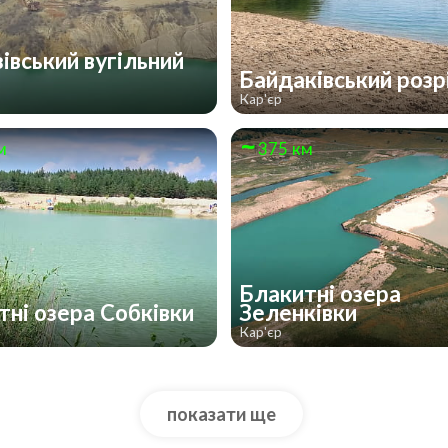
івський вугільний
з
Байдаківський розр
Кар'єр
м
375 км
Блакитні озера
тні озера Собківки
Зеленківки
Кар'єр
показати ще