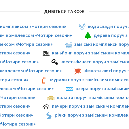
ДИВІТЬСЯ ТАКОЖ
м комплексом «Чотири сезони»
водоспади поруч 
ким комплексом «Чотири сезони»
дерева поруч з
плексом «Чотири сезони»
заміські комплекси пор
отири сезони»
каньйони поруч з заміським комп
м «Чотири сезони»
квест-кімнати поруч з замісь
омплексом «Чотири сезони»
кімнати люті поруч
тири сезони»
мурали поруч з заміським комплек
плексом «Чотири сезони»
озера поруч з заміськи
«Чотири сезони»
палаци поруч з заміським комп
отири сезони»
печери поруч з заміським компле
Чотири сезони»
річки поруч з заміським компле
«Чотири сезони»