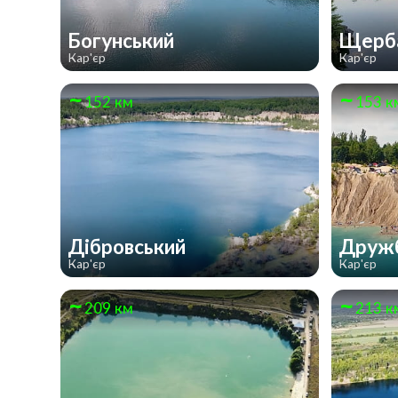
Богунський
Щерба
Кар'єр
Кар'єр
152 км
153 к
Дібровський
Дружб
Кар'єр
Кар'єр
209 км
213 к