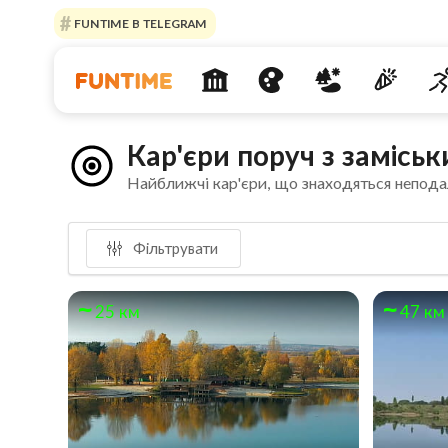
FUNTIME В TELEGRAM
Кар'єри поруч з замісь
Найближчі кар'єри, що знаходяться непода
Фільтрувати
25 км
47 км