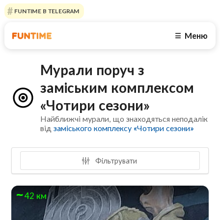
FUNTIME В TELEGRAM
Меню
☰
Мурали поруч з
заміським комплексом
«Чотири сезони»
Найближчі мурали, що знаходяться неподалік
від
заміського комплексу «Чотири сезони»
Фільтрувати
42 км