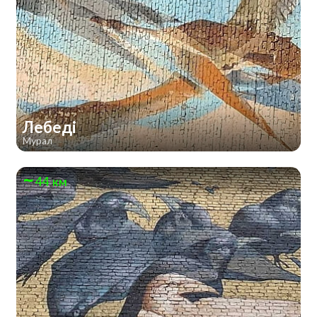
Лебеді
Мурал
44 км