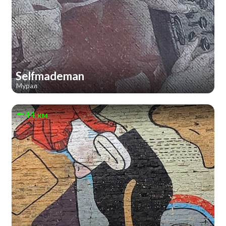
Selfmademan
Мурал
44 км