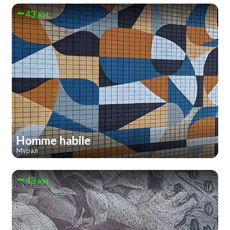
43 км
Homme habile
Мурал
43 км