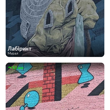
Лабіринт
Мурал
43 км