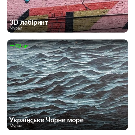
3D лабіринт
Мурал
43 км
Українське Чорне море
Мурал