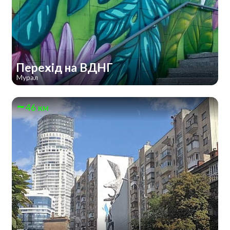
Перехід на ВДНГ
Мурал
46 км