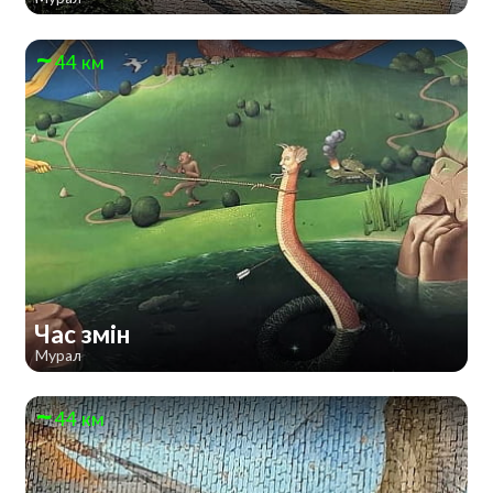
44 км
Час змін
Мурал
44 км