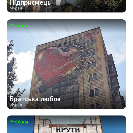
Підприємець
Мурал
46 км
Братська любов
Мурал
46 км