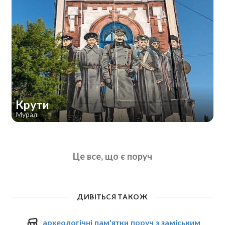
Крути
Мурал
Це все, що є поруч
ДИВІТЬСЯ ТАКОЖ
археологічні пам'ятки поруч з заміським