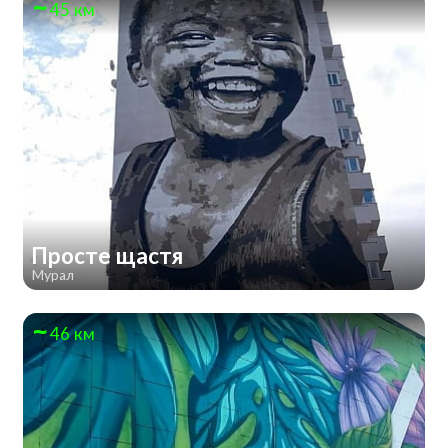
45 км
Просте щастя
Мурал
46 км