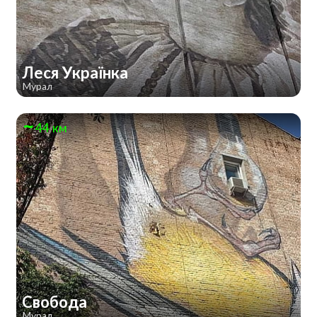
Леся Українка
Мурал
44 км
Свобода
Мурал