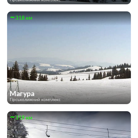
318 км
Магура
Гірськолижний комплекс
319 км