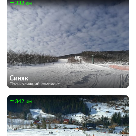
332 км
Синяк
Гірськолижний комплекс
342 км