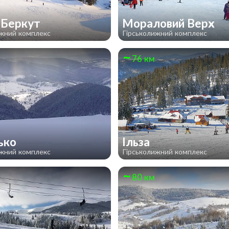
 Беркут
Мораловий Верх
ижний комплекс
Гірськолижний комплекс
76 км
ько
Ільза
ижний комплекс
Гірськолижний комплекс
80 км