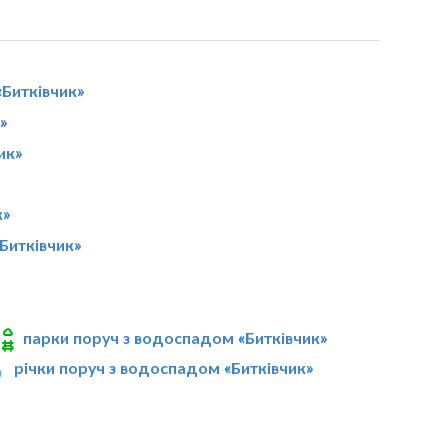
Битківчик»
»
ик»
к»
Битківчик»
парки поруч з водоспадом «Битківчик»
річки поруч з водоспадом «Битківчик»