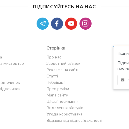
ПІДПИСУЙТЕСЬ НА НАС
Сторінки
Підпи
а
Про нас
Підпи
та мистецтво
Зворотний зв'язок
про но
Реклама на сайті
Статті
відпочинок
Публікації
відпочинок
Прес-релізи
Мапа сайту
Цікаві посилання
Видалення відгуків
Угода користувача
Відмова від відповідальності