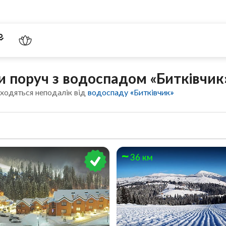
и поруч з водоспадом «Битківчик
ходяться неподалік від
водоспаду «Битківчик»
36 км