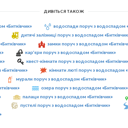
ДИВІТЬСЯ ТАКОЖ
ом «Битківчик»
водоспади поруч з водоспадом «
дитячі залізниці поруч з водоспадом «Битківчик
«Битківчик»
замки поруч з водоспадом «Битківч
к»
кар'єри поруч з водоспадом «Битківчик»
к»
квест-кімнати поруч з водоспадом «Битківчи
 «Битківчик»
кімнати люті поруч з водоспадом «
мурали поруч з водоспадом «Битківчик»
итківчик»
озера поруч з водоспадом «Битківчик»
»
палаци поруч з водоспадом «Битківчик»
пустелі поруч з водоспадом «Битківчик»
»