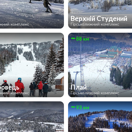
Верхній Студений
ижний комплекс
Гірськолижний комплекс
88 км
бовець
Плай
ижний комплекс
Гірськолижний комплекс
93 км