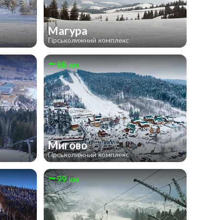
Магура
Гірськолижний комплекс
88 км
Мигово
Гірськолижний комплекс
99 км