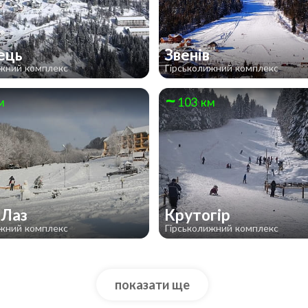
ець
Звенів
ижний комплекс
Гірськолижний комплекс
м
103 км
 Лаз
Крутогір
ижний комплекс
Гірськолижний комплекс
показати ще