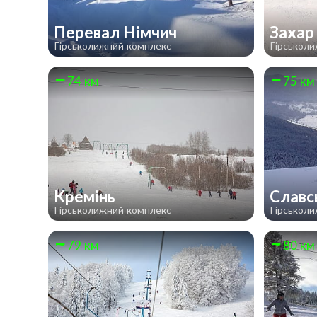
Перевал Німчич
Захар
Гірськолижний комплекс
Гірськол
74 км
75 км
Кремінь
Славс
Гірськолижний комплекс
Гірськол
79 км
80 км