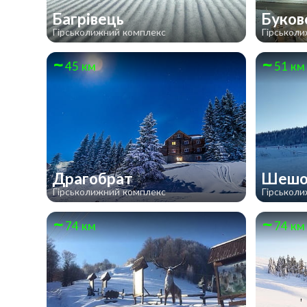
Багрівець
Буков
Гірськолижний комплекс
Гірськол
45 км
51 км
Драгобрат
Шешо
Гірськолижний комплекс
Гірськол
74 км
74 км