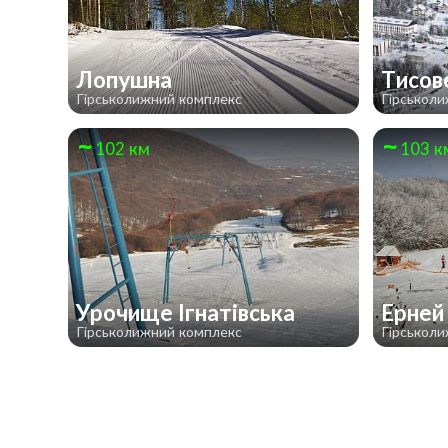
Лопушна
Тисов
Гірськолижний комплекс
Гірськол
102 км
103 к
Урочище Ігнатівська
Ерней
Гірськолижний комплекс
Гірськол