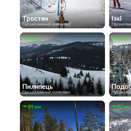
Тростян
Ізкі
Гірськолижний комплекс
Гірськол
84 км
84 км
Пилипець
Подо
Гірськолижний комплекс
Гірськол
89 км
92 км