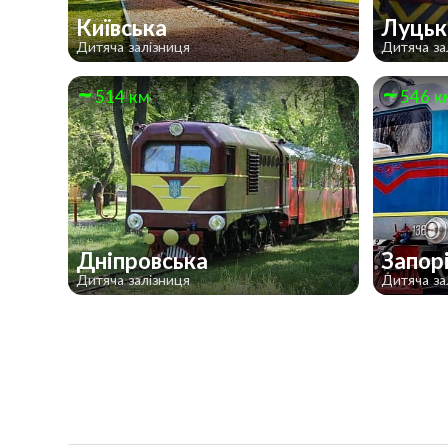
Київська
Луць
Дитяча залізниця
Дитяча за
514 км
546 к
Дніпровська
Запор
Дитяча залізниця
Дитяча за