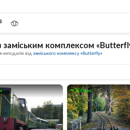
з заміським комплексом «Butterfl
я неподалік від
заміського комплексу «Butterfly»
м
300 км