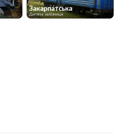
Закарпатська
Дитяча залізниця