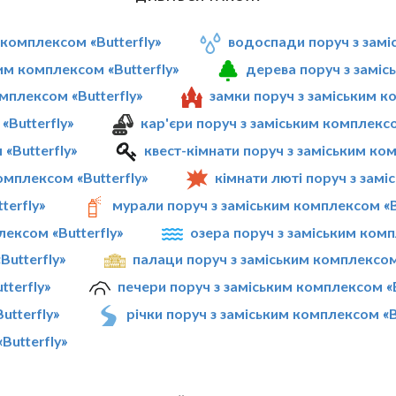
 комплексом «Butterfly»
водоспади поруч з замі
им комплексом «Butterfly»
дерева поруч з заміс
мплексом «Butterfly»
замки поруч з заміським к
«Butterfly»
кар'єри поруч з заміським комплексо
«Butterfly»
квест-кімнати поруч з заміським ком
мплексом «Butterfly»
кімнати люті поруч з замі
terfly»
мурали поруч з заміським комплексом «B
лексом «Butterfly»
озера поруч з заміським комп
Butterfly»
палаци поруч з заміським комплексом 
terfly»
печери поруч з заміським комплексом «B
utterfly»
річки поруч з заміським комплексом «B
Butterfly»