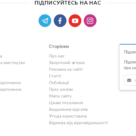
ПІДПИСУЙТЕСЬ НА НАС
Сторінки
Підпи
а
Про нас
Підпи
та мистецтво
Зворотний зв'язок
про но
Реклама на сайті
Статті
відпочинок
Публікації
відпочинок
Прес-релізи
Мапа сайту
Цікаві посилання
Видалення відгуків
Угода користувача
Відмова від відповідальності