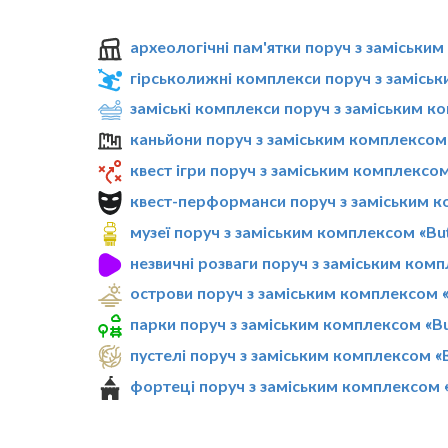
археологічні пам'ятки поруч з заміським
гірськолижні комплекси поруч з заміськ
заміські комплекси поруч з заміським ко
каньйони поруч з заміським комплексом 
квест ігри поруч з заміським комплексом 
квест-перформанси поруч з заміським ко
музеї поруч з заміським комплексом «But
незвичні розваги поруч з заміським комп
острови поруч з заміським комплексом «
парки поруч з заміським комплексом «But
пустелі поруч з заміським комплексом «B
фортеці поруч з заміським комплексом «