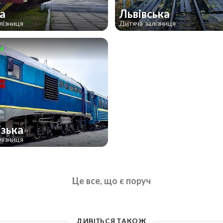
ка
Львівська
лізниця
Дитяча залізниця
м
ізька
лізниця
Це все, що є поруч
ДИВІТЬСЯ ТАКОЖ