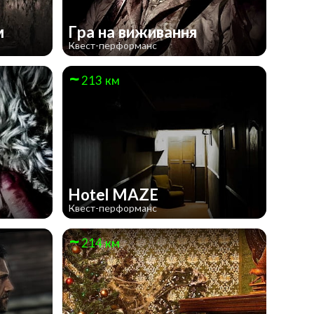
м
Гра на виживання
Квест-перформанс
213 км
Hotel MAZE
Квест-перформанс
214 км