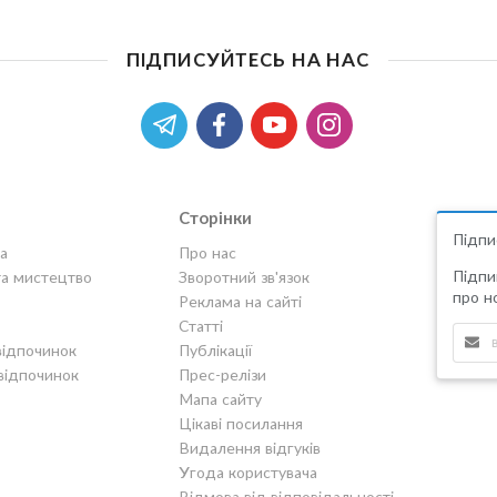
ПІДПИСУЙТЕСЬ НА НАС
Сторінки
Підпи
а
Про нас
Підпи
та мистецтво
Зворотний зв'язок
про но
Реклама на сайті
Статті
відпочинок
Публікації
відпочинок
Прес-релізи
Мапа сайту
Цікаві посилання
Видалення відгуків
Угода користувача
Відмова від відповідальності