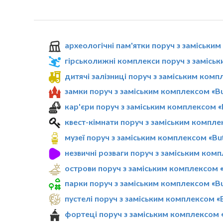
археологічні пам'ятки поруч з заміським
гірськолижні комплекси поруч з заміськ
дитячі залізниці поруч з заміським компл
замки поруч з заміським комплексом «But
кар'єри поруч з заміським комплексом «B
квест-кімнати поруч з заміським комплек
музеї поруч з заміським комплексом «But
незвичні розваги поруч з заміським комп
острови поруч з заміським комплексом «
парки поруч з заміським комплексом «But
пустелі поруч з заміським комплексом «B
фортеці поруч з заміським комплексом «