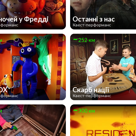
 ночей у Фредді
Останні з нас
рформанс
Квест-перформанс
м
252 км
OX
Скарб нації
рформанс
Квест-перформанс
м
300 км