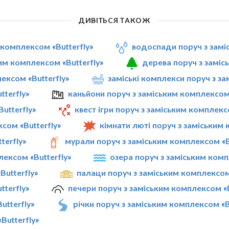
ДИВІТЬСЯ ТАКОЖ
 комплексом «Butterfly»
водоспади поруч з замі
им комплексом «Butterfly»
дерева поруч з заміс
ексом «Butterfly»
заміські комплекси поруч з за
terfly»
каньйони поруч з заміським комплексом 
utterfly»
квест ігри поруч з заміським комплекс
сом «Butterfly»
кімнати люті поруч з заміським 
terfly»
мурали поруч з заміським комплексом «B
лексом «Butterfly»
озера поруч з заміським комп
Butterfly»
палаци поруч з заміським комплексом 
terfly»
печери поруч з заміським комплексом «B
utterfly»
річки поруч з заміським комплексом «B
Butterfly»