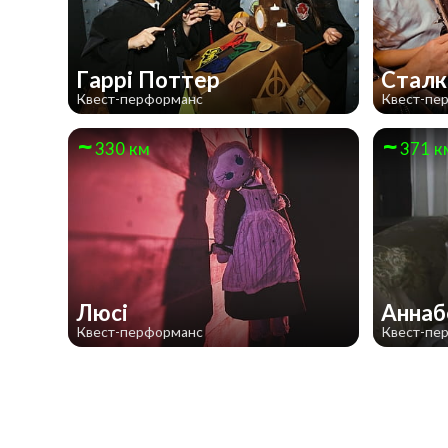
Гаррі Поттер
Стал
Квест-перформанс
Квест-пе
330 км
371 к
Люсі
Анна
Квест-перформанс
Квест-пе