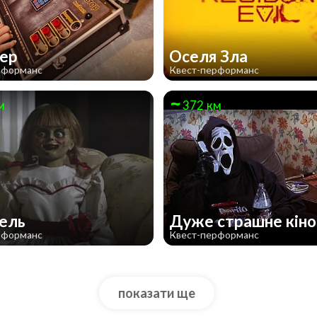
кер
Оселя Зла
рформанс
Квест-перформанс
м
372 км
бель
Дуже страшне кiн
рформанс
Квест-перформанс
показати ще