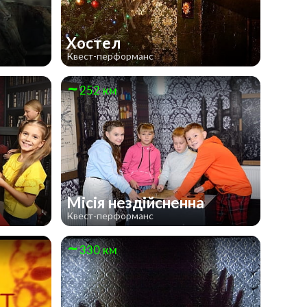
Хостел
Квест-перформанс
252 км
Місія нездійсненна
Квест-перформанс
330 км