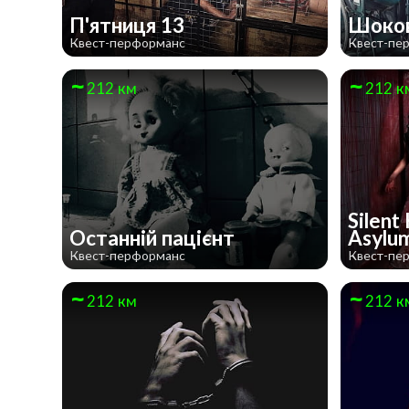
П'ятниця 13
Шоков
Квест-перформанс
Квест-пе
212 км
212 к
Silent 
Останній пацієнт
Asylu
Квест-перформанс
Квест-пе
212 км
212 к