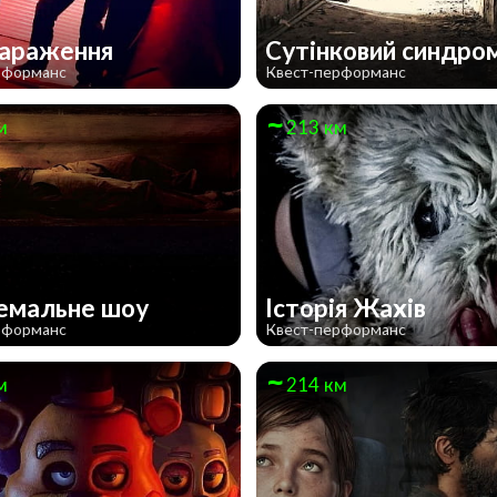
зараження
Сутінковий синдро
рформанс
Квест-перформанс
м
213 км
емальне шоу
Історія Жахів
рформанс
Квест-перформанс
м
214 км