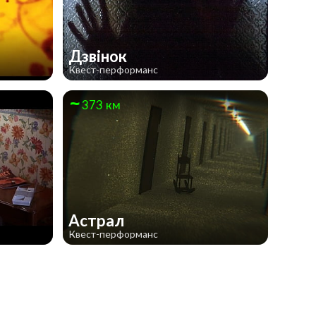
Дзвінок
Квест-перформанс
373 км
о
Астрал
Квест-перформанс