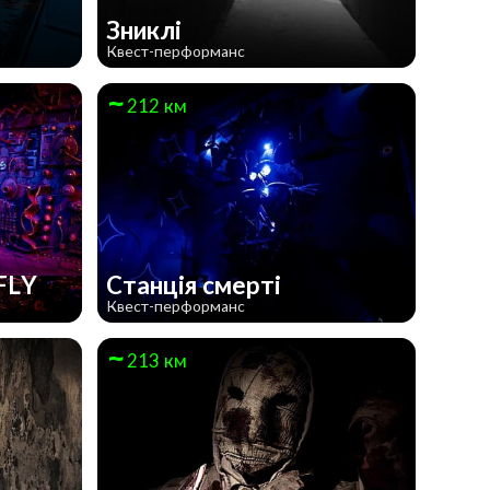
Зниклі
Квест-перформанс
212 км
FLY
Станція смерті
Квест-перформанс
213 км