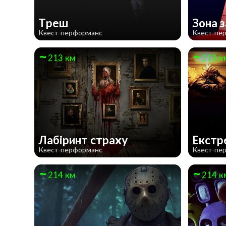
Треш
Зона 
Квест-перформанс
Квест-пе
213 км
213 к
Лабіринт страху
Екстр
Квест-перформанс
Квест-пе
214 км
214 к