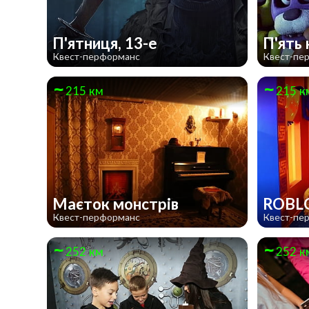
П'ятниця, 13-е
П'ять
Квест-перформанс
Квест-пе
215 км
215 к
Маєток монстрів
ROBL
Квест-перформанс
Квест-пе
252 км
252 к