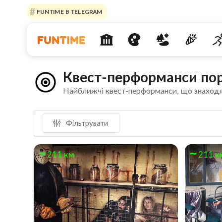
FUNTIME В TELEGRAM
Квест-перформанси пору
Найближчі квест-перформанси, що знаходя
Фільтрувати
211 км
211 к