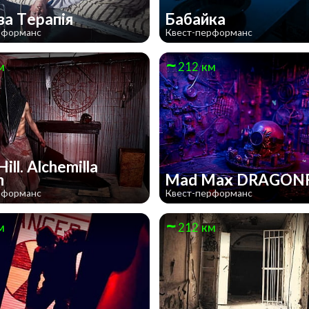
а Терапія
Бабайка
рформанс
Квест-перформанс
м
212 км
Hill. Alchemilla
m
Mad Max DRAGON
рформанс
Квест-перформанс
м
212 км