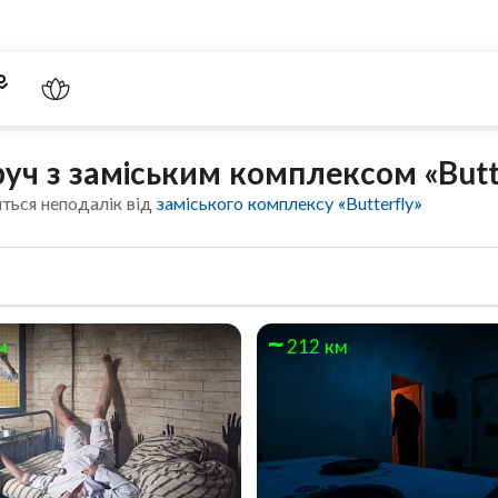
ч з заміським комплексом «Butt
ться неподалік від
заміського комплексу «Butterfly»
м
212 км