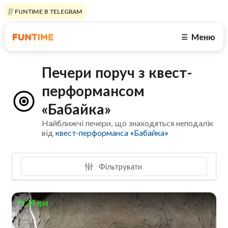
FUNTIME В TELEGRAM
Меню
☰
Печери поруч з квест-
перформансом
«Бабайка»
Найближчі печери, що знаходяться неподалік
від
квест-перформанса «Бабайка»
Фільтрувати
24 км