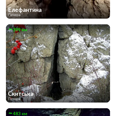
Елефантина
Печера
399 км
Скитська
Печера
483 км