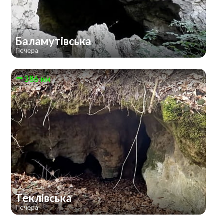
Баламутівська
Печера
386 км
Теклівська
Печера