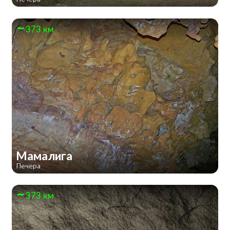
373 км
Мамалига
Печера
373 км