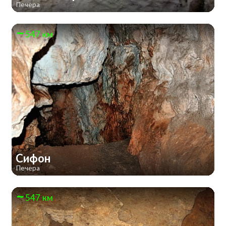
Печера
547 км
Сифон
Печера
547 км