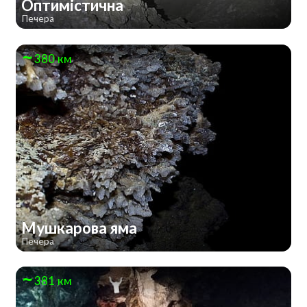
Оптимістична
Печера
380 км
Мушкарова яма
Печера
381 км