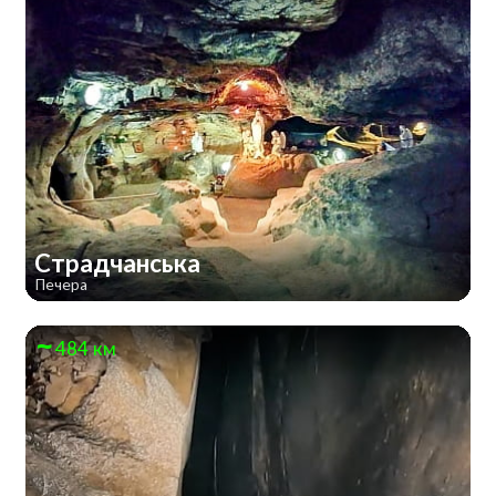
Страдчанська
Печера
484 км