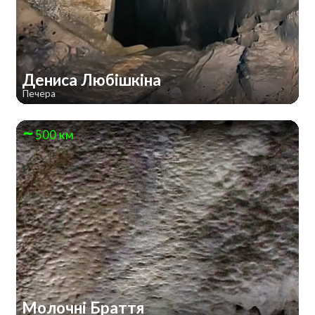
Дениса Любішкіна
Печера
500 км
Молочні Браття