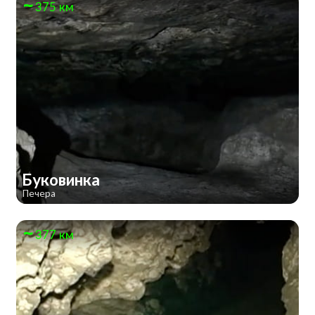
375 км
Буковинка
Печера
377 км