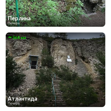
Перлина
Печера
364 км
Атлантида
Печера