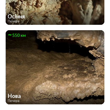
Осіння
Печера
550 км
Нова
Печера