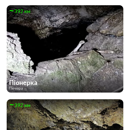
392 км
Піонерка
Печера
392 км