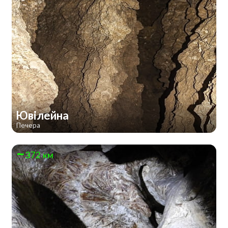
Ювілейна
Печера
372 км