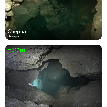
Озерна
Печера
377 км