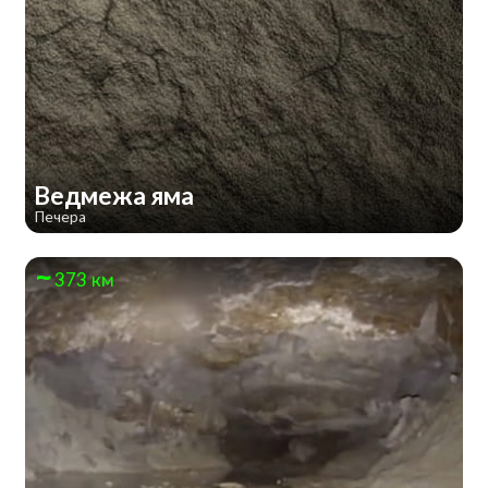
Ведмежа яма
Печера
373 км