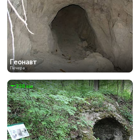
Геонавт
Печера
338 км