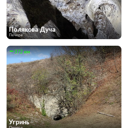
Полякова Дуча
Печера
372 км
Угринь
Печера