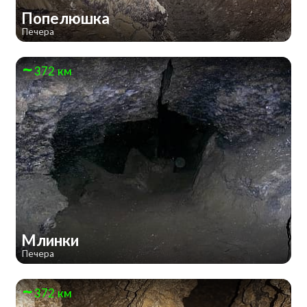
Попелюшка
Печера
372 км
Млинки
Печера
372 км