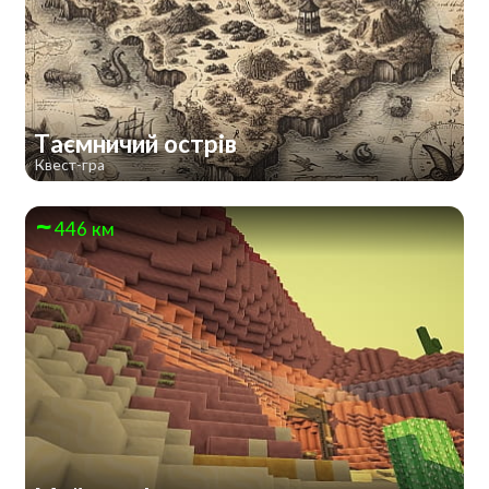
Таємничий острів
Квест-гра
446 км