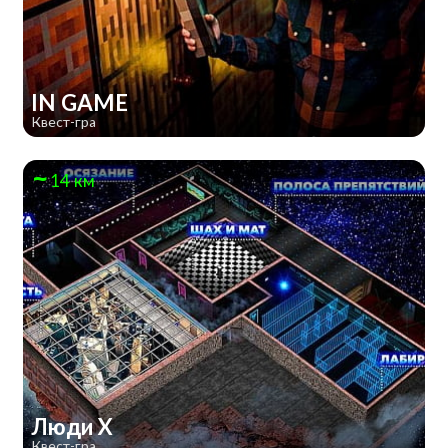
IN GAME
Квест-гра
14 км
Люди Х
Квест-гра