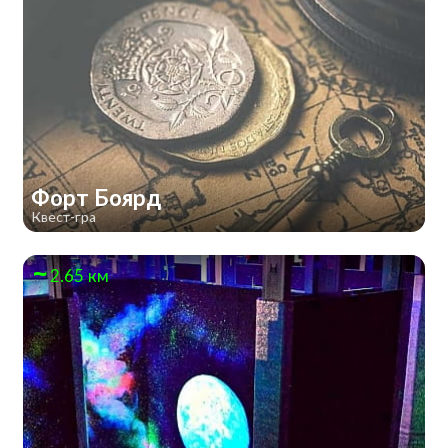
Форт Боярд
Квест-гра
2.65 км