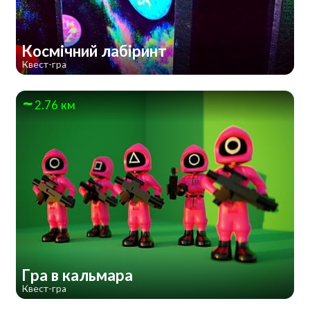
Космічний лабіринт
Квест-гра
2.76 км
Гра в кальмара
Квест-гра