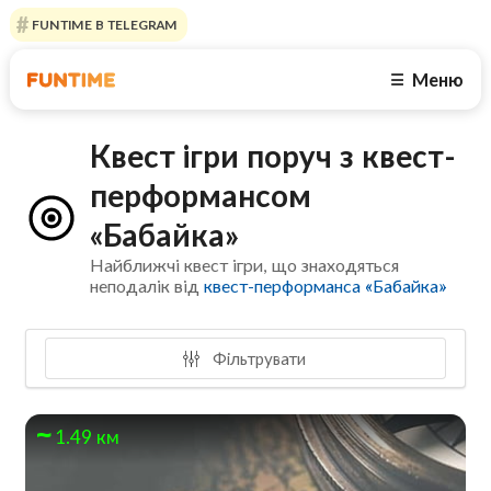
FUNTIME В TELEGRAM
Меню
☰
Квест ігри поруч з квест-
перформансом
«Бабайка»
Найближчі квест ігри, що знаходяться
неподалік від
квест-перформанса «Бабайка»
Фільтрувати
1.49 км