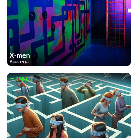
X-men
Квест-гра
398 км