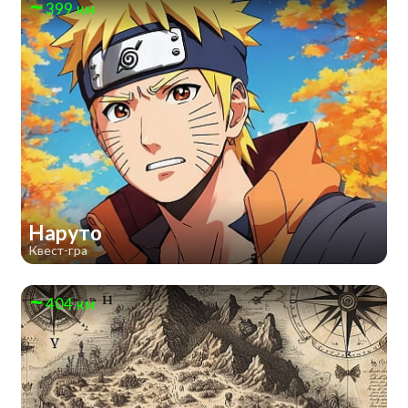
399 км
Наруто
Квест-гра
404 км