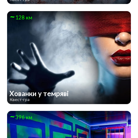
128 км
Хованки у темряві
Квест-гра
396 км