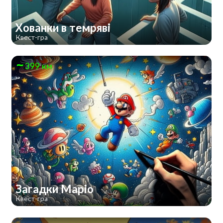
Хованки в темряві
Квест-гра
399 км
Загадки Маріо
Квест-гра