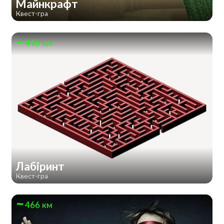
Майнкрафт
Квест-гра
446 км
Лабіринт
Квест-гра
466 км