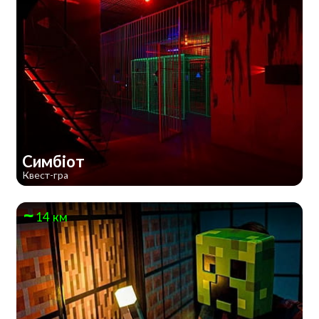
Симбіот
Квест-гра
14 км