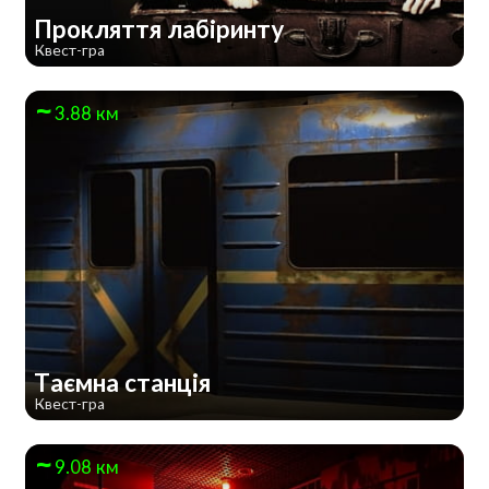
Прокляття лабіринту
Квест-гра
3.88 км
Таємна станція
Квест-гра
9.08 км