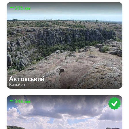
315 км
Актовський
Каньйон
346 км