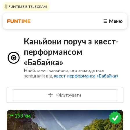
FUNTIME В TELEGRAM
Меню
☰
Каньйони поруч з квест-
перформансом
«Бабайка»
Найближчі каньйони, що знаходяться
неподалік від
квест-перформанса «Бабайка»
Фільтрувати
153 км