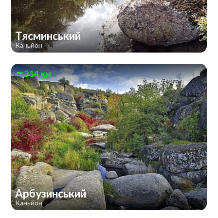
Тясминський
Каньйон
314 км
Арбузинський
Каньйон