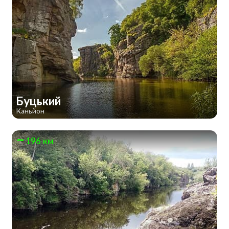
Буцький
Каньйон
196 км