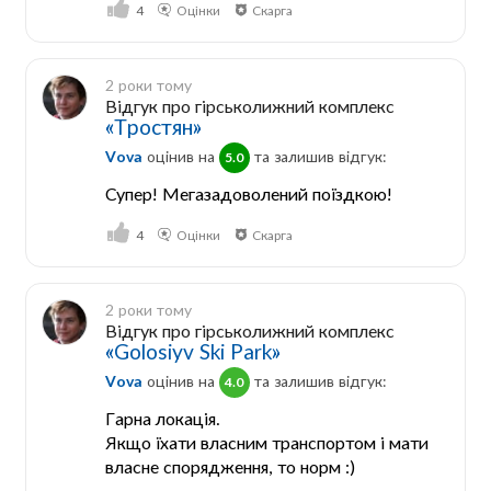
4
Оцінки
Скарга
2 роки тому
Відгук про гірськолижний комплекс
«Тростян»
Vova
оцінив на
та залишив відгук:
5.0
Супер! Мегазадоволений поїздкою!
4
Оцінки
Скарга
2 роки тому
Відгук про гірськолижний комплекс
«Golosiyv Ski Park»
Vova
оцінив на
та залишив відгук:
4.0
Гарна локація.
Якщо їхати власним транспортом і мати
власне спорядження, то норм :)