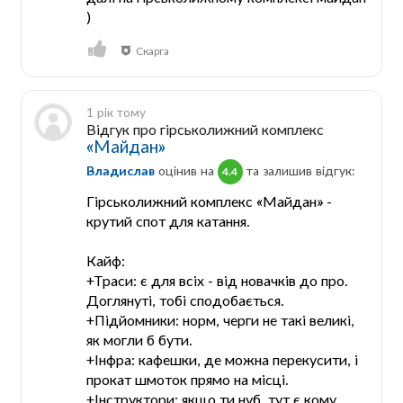
)
Скарга
1 рік тому
Відгук про гірськолижний комплекс
«Майдан»
Владислав
оцінив на
та залишив відгук:
4.4
Гірськолижний комплекс «Майдан» -
крутий спот для катання.
Кайф:
+Траси: є для всіх - від новачків до про.
Доглянуті, тобі сподобається.
+Підйомники: норм, черги не такі великі,
як могли б бути.
+Інфра: кафешки, де можна перекусити, і
прокат шмоток прямо на місці.
+Інструктори: якщо ти нуб, тут є кому