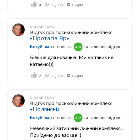
4
Оцінки
Скарга
3 роки тому
Відгук про гірськолижний комплекс
«Протасів Яр»
Богуй Іван
оцінив на
та залишив відгук:
4.8
Більше для новачків. Ми на таких не
катаємо)))
2
Оцінки
Скарга
3 роки тому
Відгук про гірськолижний комплекс
«Полянскі»
Богуй Іван
оцінив на
та залишив відгук:
4.9
Невеликий затишний лижний комплекс.
Приїдемо до вас ще ;)