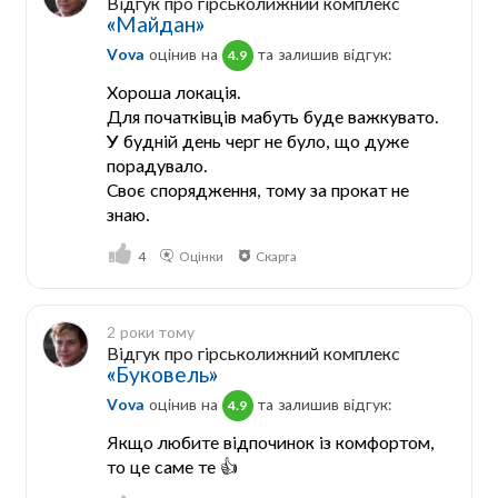
Відгук про гірськолижний комплекс
«Майдан»
Vova
оцінив на
та залишив відгук:
4.9
Хороша локація.
Для початківців мабуть буде важкувато.
У будній день черг не було, що дуже
порадувало.
Своє спорядження, тому за прокат не
знаю.
4
Оцінки
Скарга
2 роки тому
Відгук про гірськолижний комплекс
«Буковель»
Vova
оцінив на
та залишив відгук:
4.9
Якщо любите відпочинок із комфортом,
то це саме те 👍