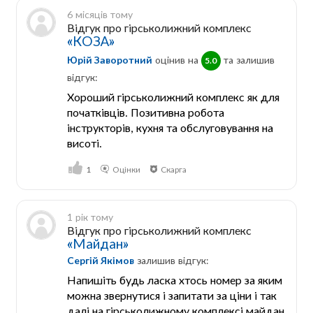
6 місяців тому
Відгук про гірськолижний комплекс
«КОЗА»
Юрій Заворотний
оцінив на
та залишив
5.0
відгук:
Хороший гірськолижний комплекс як для
початківців. Позитивна робота
інструкторів, кухня та обслуговування на
висоті.
1
Оцінки
Скарга
1 рік тому
Відгук про гірськолижний комплекс
«Майдан»
Сергій Якімов
залишив відгук:
Напишіть будь ласка хтось номер за яким
можна звернутися і запитати за ціни і так
далі на гірськолижному комплексі майдан