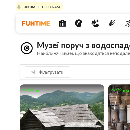
FUNTIME В TELEGRAM
Музеї поруч з водоспад
Найближчі музеї, що знаходяться неподалі
Фільтрувати
19 км
22 км