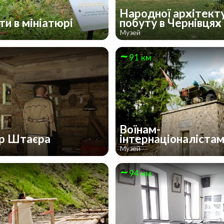
Народної архітект
ти в мініатюрі
побуту в Чернівцях
Музей
91 км
Воїнам-
р Штаєра
інтернаціоналіста
Музей
94 км