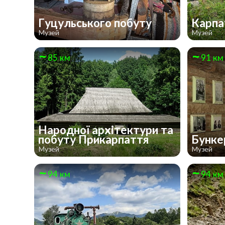
Гуцульського побуту
Карпа
Музей
Музей
85 км
91 км
Народної архітектури та
побуту Прикарпаття
Бунке
Музей
Музей
94 км
94 км