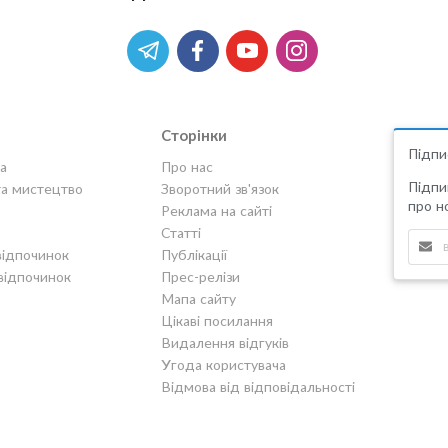
Сторінки
Підпи
а
Про нас
Підпи
та мистецтво
Зворотний зв'язок
про но
Реклама на сайті
Статті
відпочинок
Публікації
відпочинок
Прес-релізи
Мапа сайту
Цікаві посилання
Видалення відгуків
Угода користувача
Відмова від відповідальності