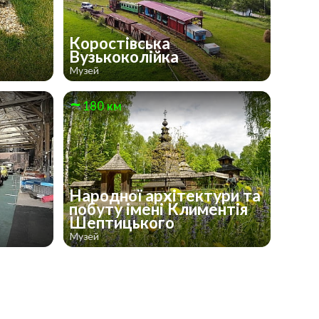
Коростівська
Вузькоколійка
Музей
180 км
Народної архітектури та
побуту імені Климентія
Шептицького
Музей