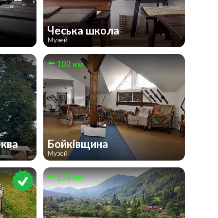
Чеська школа
Музей
102 км
рква
Бойківщина
Музей
138 км