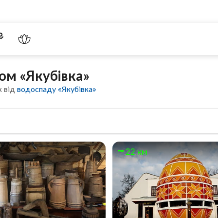
ом «Якубівка»
к від
водоспаду «Якубівка»
22 км