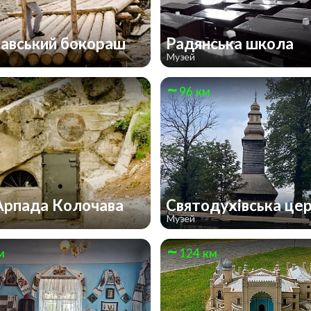
авський бокораш
Радянська школа
Музей
96 км
 Арпада Колочава
Святодухівська це
Музей
м
124 км