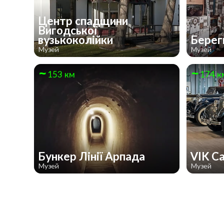
Центр спадщини
Вигодської
вузькоколійки
Берег
Музей
Музей
153 км
174 к
Бункер Лінії Арпада
VIK C
Музей
Музей