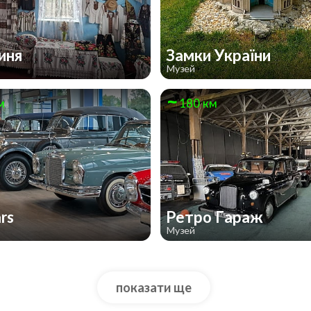
иня
Замки України
Музей
м
180 км
ars
Ретро Гараж
Музей
показати ще