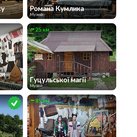
су
Романа Кумлика
Музей
25 км
ки
Гуцульської магії
Музей
85 км