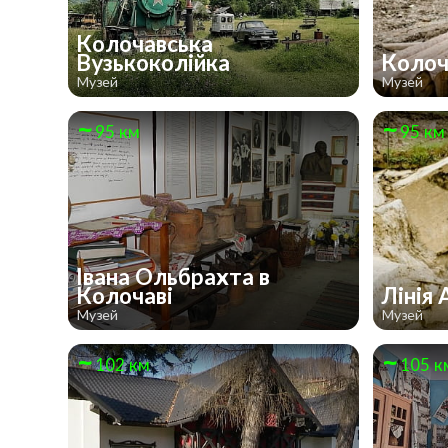
Колочавська
Вузькоколійка
Колоч
Музей
Музей
95 км
95 км
Івана Ольбрахта в
Колочаві
Лінія
Музей
Музей
102 км
105 к