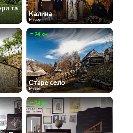
ури та
Калина
Музей
94 км
м
Старе село
Музей
94 км