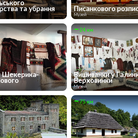
ьського
рства та убрання
Писанкового розпи
Музей
24 км
 Шекерика-
Вишиванки у Галин
ового
Верховинки
Музей
75 км