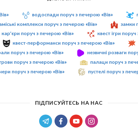
Вів»
водоспади поруч з печерою «Вів»
аміські комплекси поруч з печерою «Вів»
замки 
кар'єри поруч з печерою «Вів»
квест ігри поруч
квест-перформанси поруч з печерою «Вів»
али поруч з печерою «Вів»
незвичні розваги пор
трови поруч з печерою «Вів»
палаци поруч з печ
чери поруч з печерою «Вів»
пустелі поруч з пече
ПІДПИСУЙТЕСЬ НА НАС