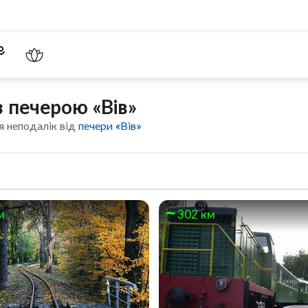
з печерою «Вів»
я неподалік від
печери «Вів»
м
302 км