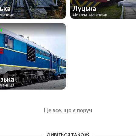
ська
Луцька
лізниця
Дитяча залізниця
м
ізька
лізниця
Це все, що є поруч
ДИВІТЬСЯ ТАКОЖ