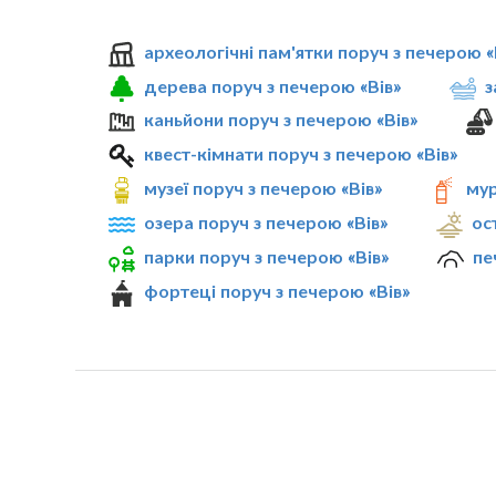
археологічні пам'ятки поруч з печерою «
дерева поруч з печерою «Вів»
з
каньйони поруч з печерою «Вів»
квест-кімнати поруч з печерою «Вів»
музеї поруч з печерою «Вів»
мур
озера поруч з печерою «Вів»
ос
парки поруч з печерою «Вів»
пе
фортеці поруч з печерою «Вів»