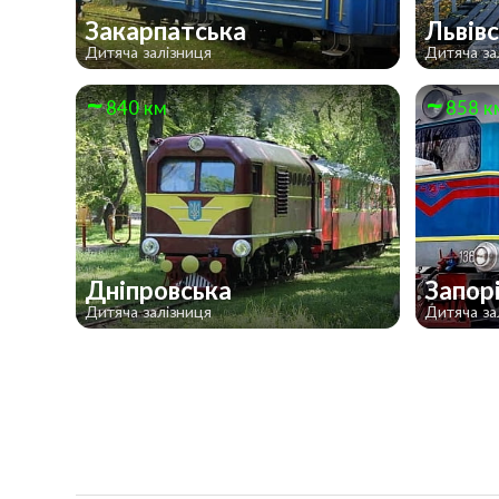
Закарпатська
Львів
Дитяча залізниця
Дитяча за
840 км
858 к
Дніпровська
Запор
Дитяча залізниця
Дитяча за