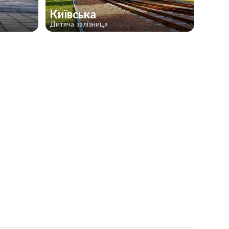
Київська
Дитяча залізниця