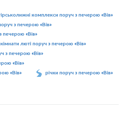
гірськолижні комплекси поруч з печерою «Вів»
поруч з печерою «Вів»
 з печерою «Вів»
кімнати люті поруч з печерою «Вів»
уч з печерою «Вів»
ерою «Вів»
рою «Вів»
річки поруч з печерою «Вів»