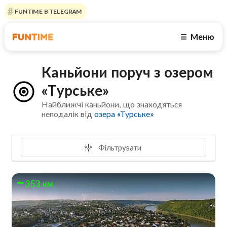
FUNTIME В TELEGRAM
Меню
☰
Каньйони поруч з озером
«Турське»
Найближчі каньйони, що знаходяться
неподалік від
озера «Турське»
Фільтрувати
353 км