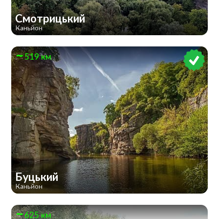
Смотрицький
Каньйон
519 км
Буцький
Каньйон
625 км