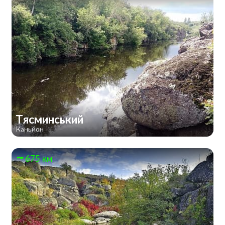
Тясминський
Каньйон
675 км