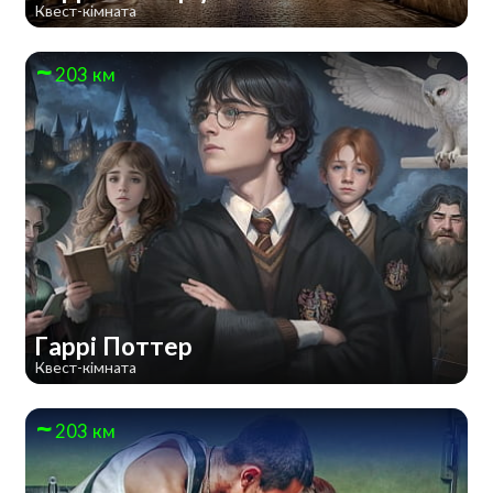
Квест-кімната
203 км
Гаррі Поттер
Квест-кімната
203 км