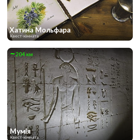
Хатина Мольфара
Квест-кімната
204 км
Мумія
Квест-кімната