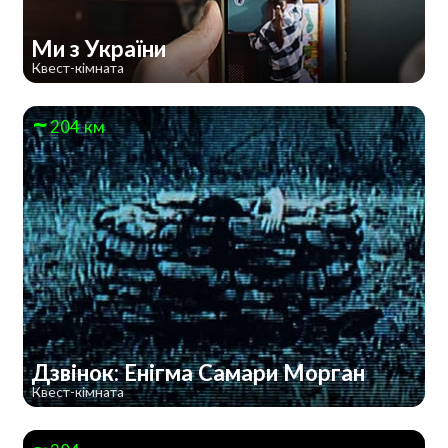
Ми з України
Квест-кімната
204 км
Дзвінок: Енігма Самари Морган
Квест-кімната