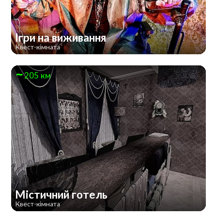
Ігри на виживання
Квест-кімната
205 км
Містичний готель
Квест-кімната