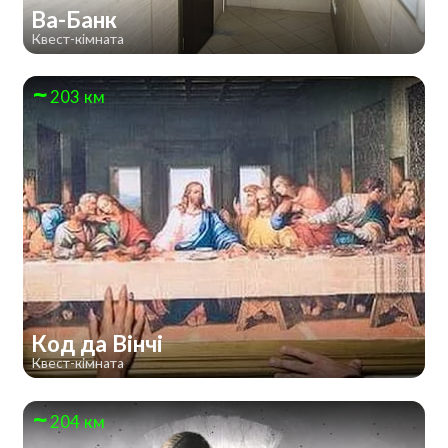
Ва-Банк
Квест-кімната
203 км
Код да Вінчі
Квест-кімната
204 км