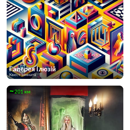
Галерея Ілюзій
Квест-кімната
201 км