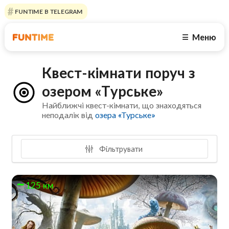
FUNTIME В TELEGRAM
Меню
☰
Квест-кімнати поруч з
озером «Турське»
Найближчі квест-кімнати, що знаходяться
неподалік від
озера «Турське»
Фільтрувати
125 км