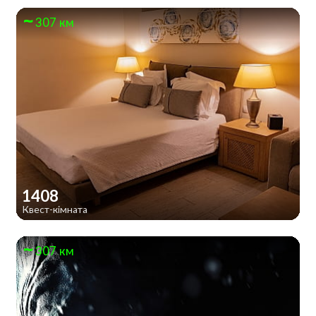
307 км
1408
Квест-кімната
307 км