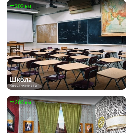
203 км
Школа
Квест-кімната
203 км