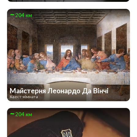
204 км
Майстерня Леонардо Да Вінчі
Квест-кімната
204 км