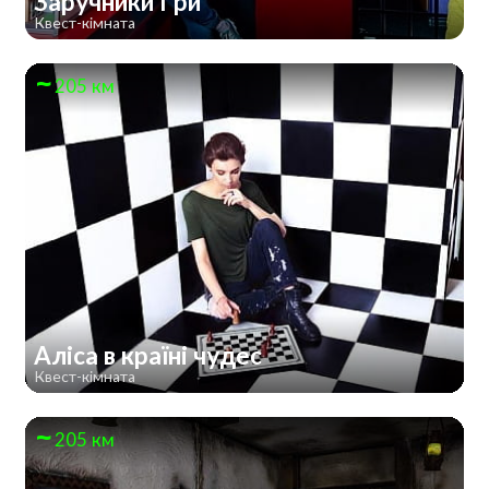
Заручники Гри
Квест-кімната
205 км
Аліса в країні чудес
Квест-кімната
205 км