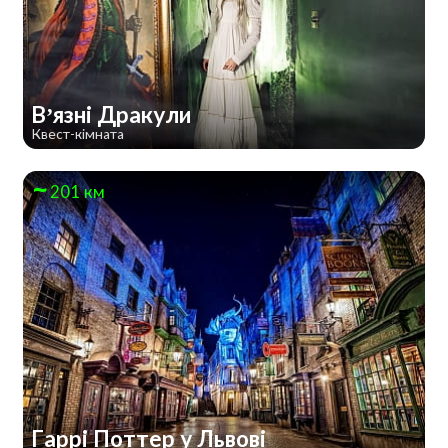
В’язні Дракули
Квест-кімната
201 км
Гаррі Поттер у Львові