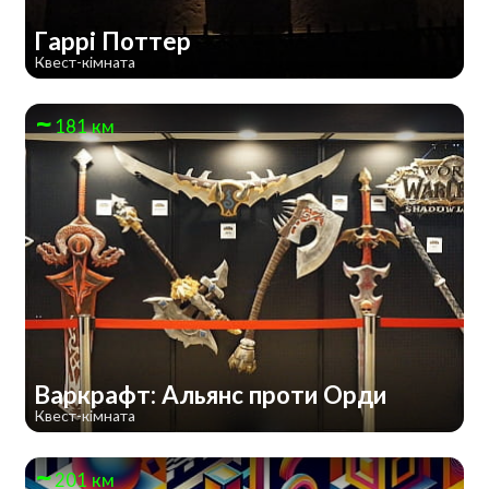
Гаррі Поттер
Квест-кімната
181 км
Варкрафт: Альянс проти Орди
Квест-кімната
201 км