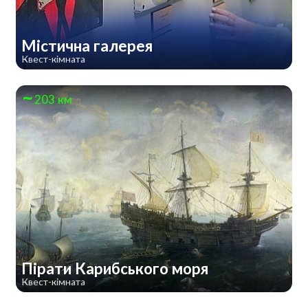
Містична галерея
Квест-кімната
203 км
Пірати Карибського моря
Квест-кімната