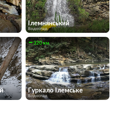
Ілемнянський
Водоспад
320 км
ий
Гуркало Ілемське
Водоспад