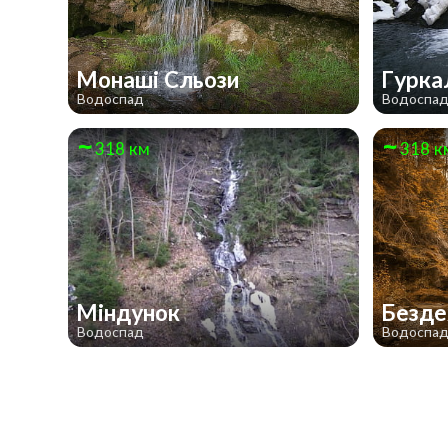
Монаші Сльози
Гурка
Водоспад
Водоспа
318 км
318 к
Міндунок
Безд
Водоспад
Водоспа