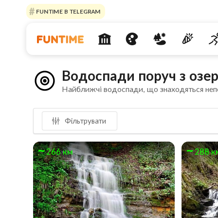
FUNTIME В TELEGRAM
Водоспади поруч з озе
Найближчі водоспади, що знаходяться неп
Фільтрувати
266 км
288 к