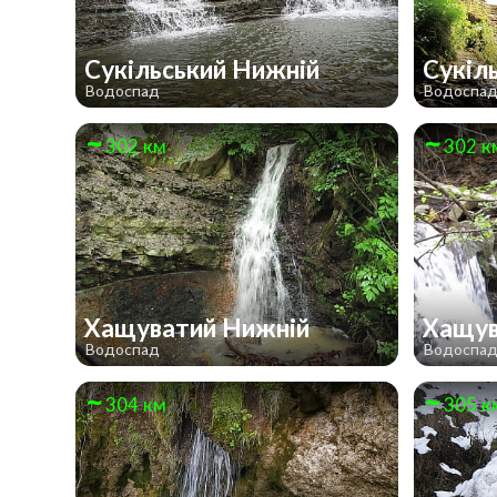
Сукільський Нижній
Сукіл
Водоспад
Водоспа
302 км
302 к
Хащуватий Нижній
Хащув
Водоспад
Водоспа
304 км
305 к