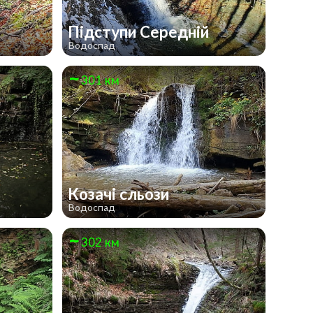
Підступи Середній
Водоспад
301 км
Козачі сльози
Водоспад
302 км