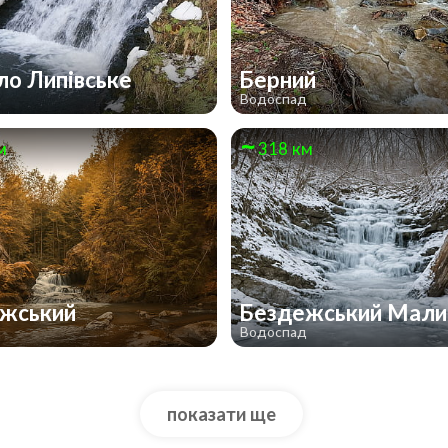
ло Липівське
Берний
д
Водоспад
м
318 км
ежський
Бездежський Мал
д
Водоспад
показати ще