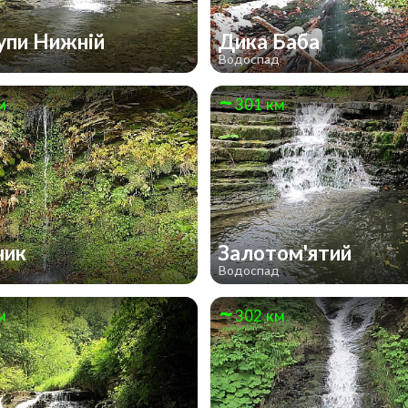
упи Нижній
Дика Баба
д
Водоспад
м
301 км
чик
Залотом'ятий
д
Водоспад
м
302 км