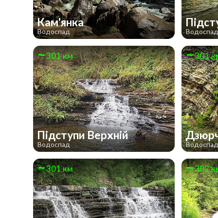
Кам'янка
Підст
Водоспад
Водоспа
301 км
301 к
Підступи Верхній
Дзюр
Водоспад
Водоспа
301 км
302 к