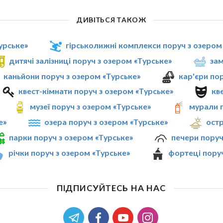
ДИВІТЬСЯ ТАКОЖ
урське»
гірськолижні комплекси поруч з озером
дитячі залізниці поруч з озером «Турське»
зам
каньйони поруч з озером «Турське»
кар'єри по
квест-кімнати поруч з озером «Турське»
кв
музеї поруч з озером «Турське»
мурали п
е»
озера поруч з озером «Турське»
остр
парки поруч з озером «Турське»
печери поруч
річки поруч з озером «Турське»
фортеці поруч
ПІДПИСУЙТЕСЬ НА НАС