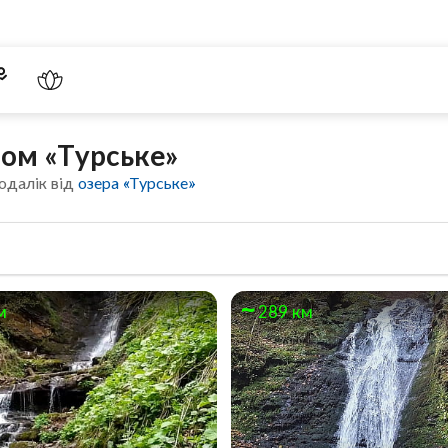
ром «Турське»
одалік від
озера «Турське»
м
289 км