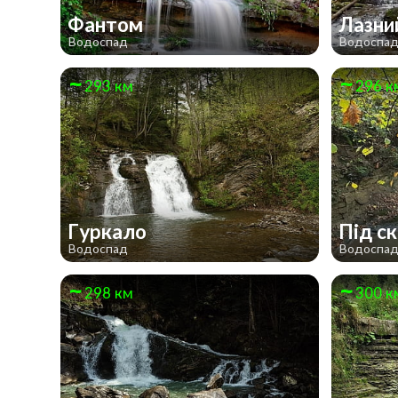
Фантом
Лазн
Водоспад
Водоспа
293 км
296 к
Гуркало
Під с
Водоспад
Водоспа
298 км
300 к