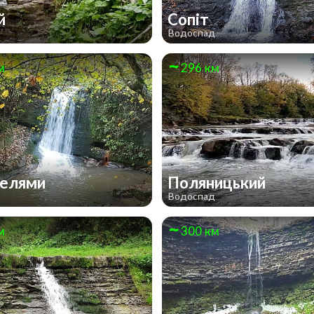
ий
Сопіт
д
Водоспад
м
296 км
келями
Поляницький
д
Водоспад
м
300 км