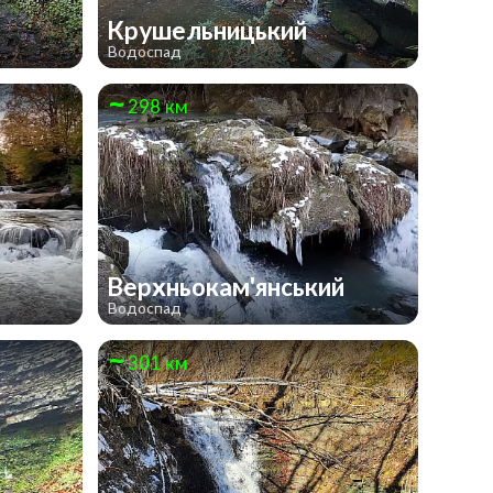
Крушельницький
Водоспад
298 км
Верхньокам'янський
Водоспад
301 км