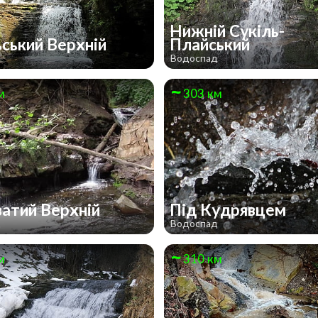
Нижній Сукіль-
ьський Верхній
Плайський
д
Водоспад
м
303 км
атий Верхній
Під Кудрявцем
д
Водоспад
м
310 км