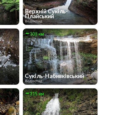
Верхній Сукіль-
Плайський
Водоспад
303 км
Сукіль-Набивківський
Водоспад
315 км