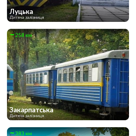
Луцька
Дитяча залізниця
258 км
Закарпатська
Дитяча залізниця
383 км