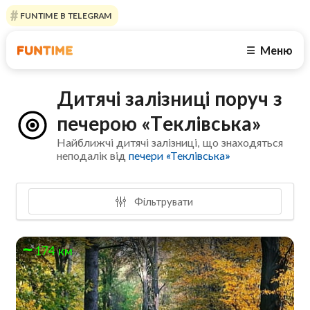
FUNTIME В TELEGRAM
Меню
☰
Дитячі залізниці поруч з
печерою «Теклівська»
Найближчі дитячі залізниці, що знаходяться
неподалік від
печери «Теклівська»
Фільтрувати
174 км