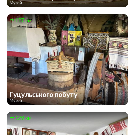
Музей
127 км
Гуцульського побуту
Музей
129 км