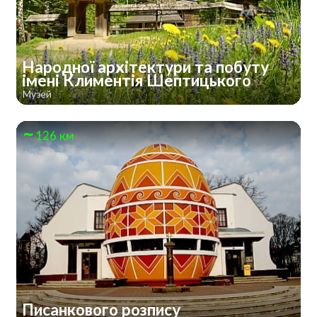
Народної архітектури та побуту
імені Климентія Шептицького
Музей
126 км
Писанкового розпису