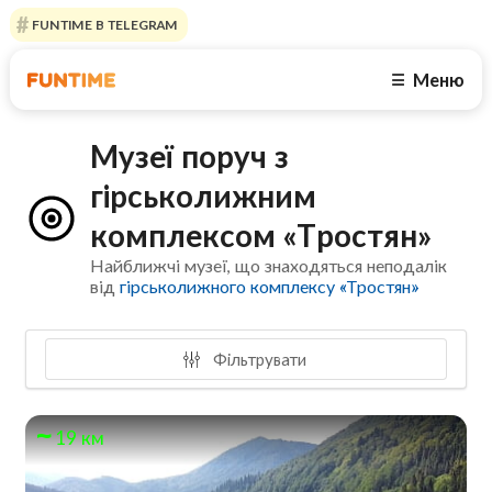
FUNTIME В TELEGRAM
Меню
☰
Музеї поруч з
гірськолижним
комплексом «Тростян»
Найближчі музеї, що знаходяться неподалік
від
гірськолижного комплексу «Тростян»
Фільтрувати
19 км