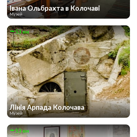
Івана Ольбрахта в Колочаві
Музей
53 км
Лінія Арпада Колочава
Музей
53 км