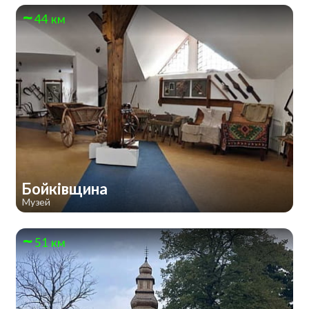
44 км
Бойківщина
Музей
51 км