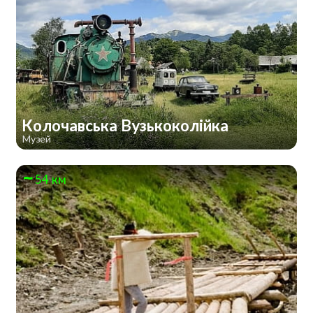
Колочавська Вузькоколійка
Музей
54 км