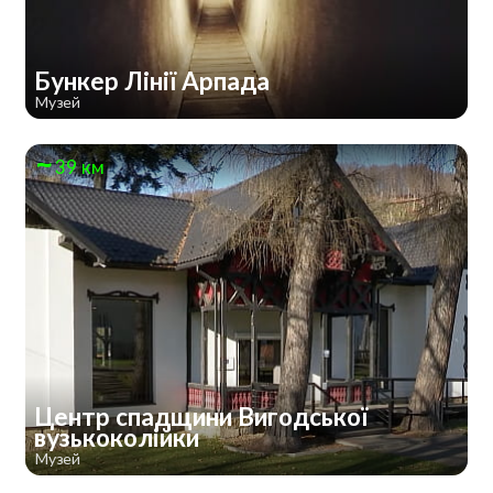
Бункер Лінії Арпада
Музей
39 км
Центр спадщини Вигодської
вузькоколійки
Музей