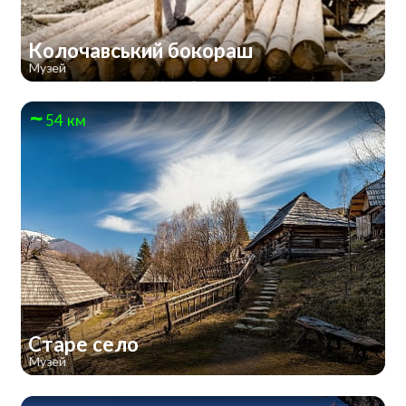
Колочавський бокораш
Музей
54 км
Старе село
Музей