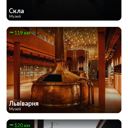
Скла
Музей
119 км
Львіварня
Музей
120 км