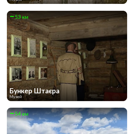
53 км
Бункер Штаєра
Музей
54 км