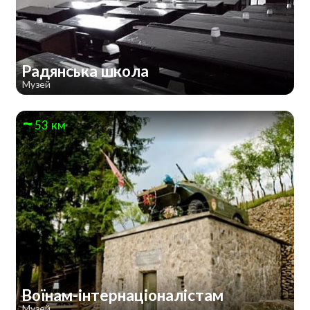
Радянська школа
Музей
53 км
Воїнам-інтернаціоналістам
Музей