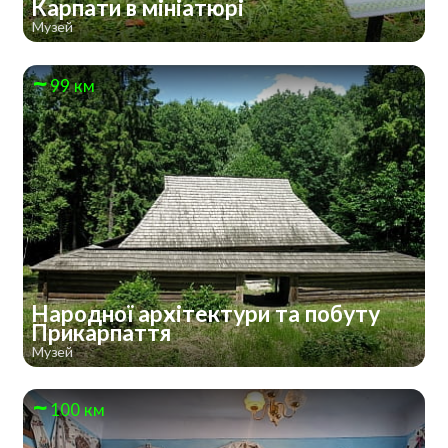
Карпати в мініатюрі
Музей
99 км
Народної архітектури та побуту
Прикарпаття
Музей
100 км