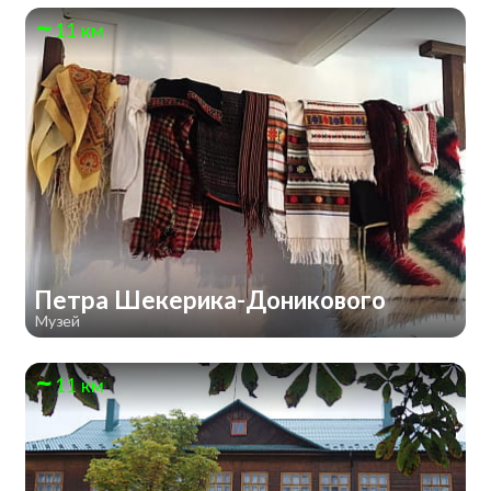
11 км
Петра Шекерика-Доникового
Музей
11 км