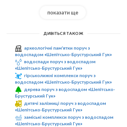
показати ще
ДИВІТЬСЯ ТАКОЖ
археологічні пам'ятки поруч з
водоспадом «Шепітсько-Брустурський Гук»
водоспади поруч з водоспадом
«Шепітсько-Брустурський Гук»
гірськолижні комплекси поруч з
водоспадом «Шепітсько-Брустурський Гук»
дерева поруч з водоспадом «Шепітсько-
Брустурський Гук»
дитячі залізниці поруч з водоспадом
«Шепітсько-Брустурський Гук»
заміські комплекси поруч з водоспадом
«Шепітсько-Брустурський Гук»