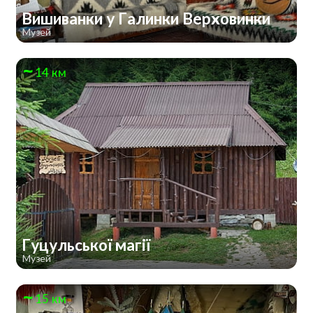
Вишиванки у Галинки Верховинки
Музей
14 км
Гуцульської магії
Музей
15 км