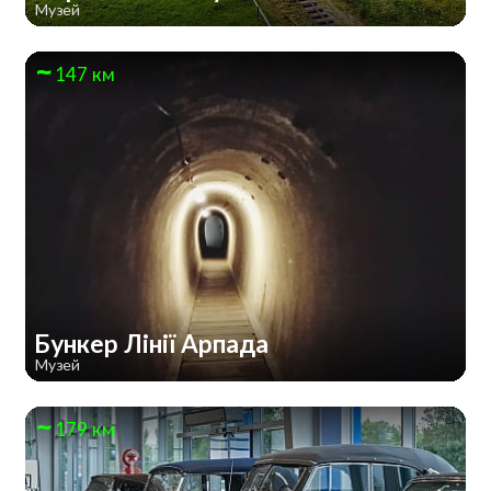
Музей
147 км
Бункер Лінії Арпада
Музей
179 км