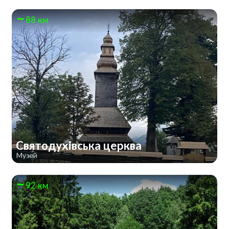
88 км
Святодухівська церква
Музей
92 км