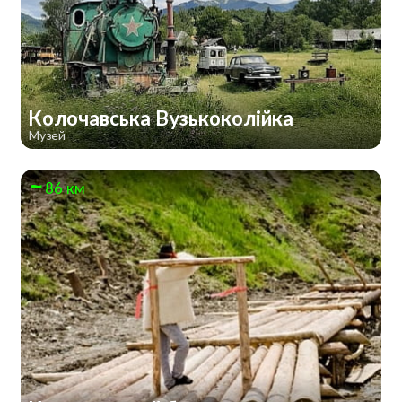
Колочавська Вузькоколійка
Музей
86 км