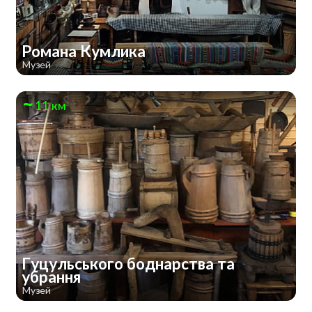
Романа Кумлика
Музей
11 км
Гуцульського боднарства та
убрання
Музей