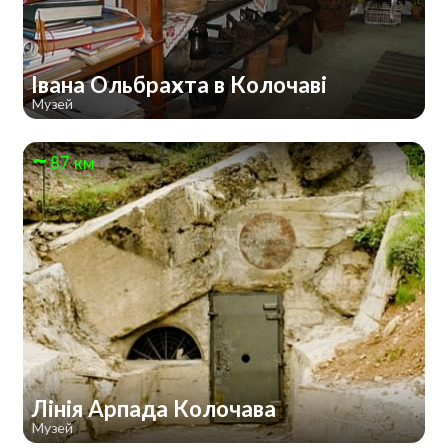
Івана Ольбрахта в Колочаві
Музей
87 км
Лінія Арпада Колочава
Музей