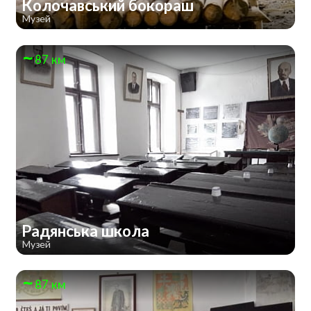
Колочавський бокораш
Музей
87 км
Радянська школа
Музей
87 км