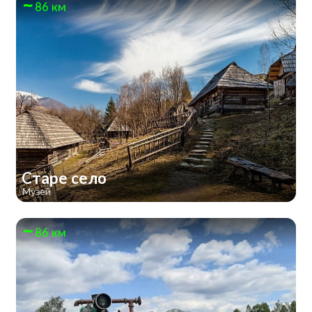
86 км
Старе село
Музей
86 км