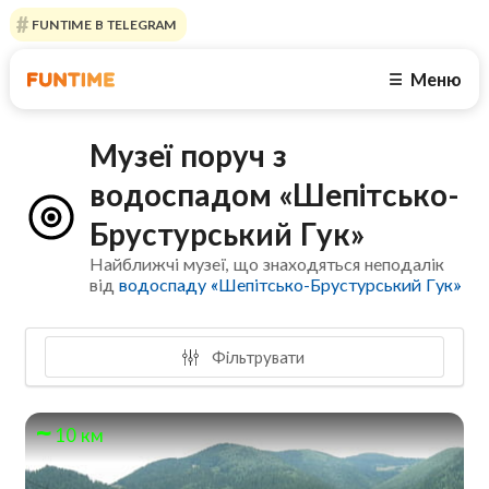
FUNTIME В TELEGRAM
Меню
☰
Музеї поруч з
водоспадом «Шепітсько-
Брустурський Гук»
Найближчі музеї, що знаходяться неподалік
від
водоспаду «Шепітсько-Брустурський Гук»
Фільтрувати
10 км