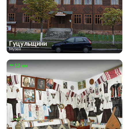
Гуцульщини
Музей
12 км