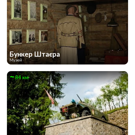
Бункер Штаєра
Музей
84 км