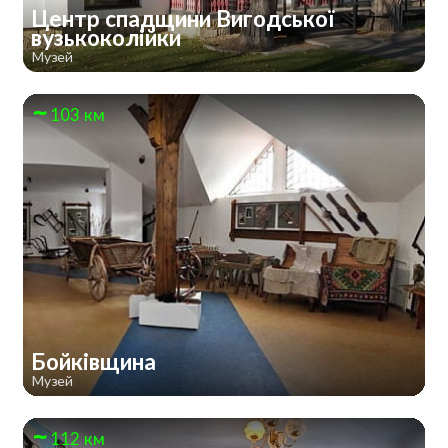
Центр спадщини Вигодської
вузькоколійки
Музей
103 км
Бойківщина
Музей
112 км