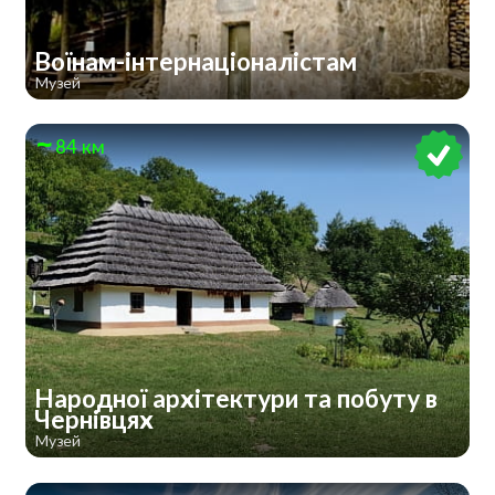
Воїнам-інтернаціоналістам
Музей
84 км
Народної архітектури та побуту в
Чернівцях
Музей